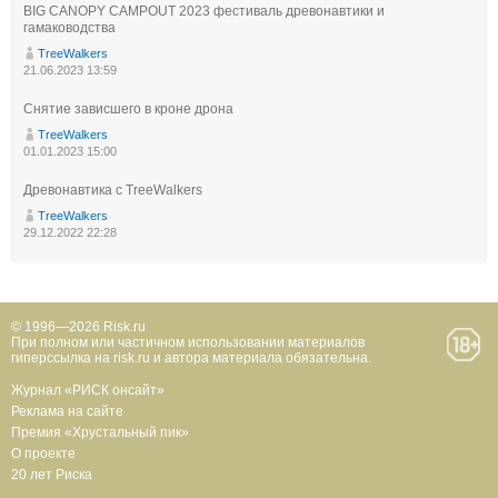
BIG CANOPY CAMPOUT 2023 фестиваль древонавтики и
гамаководства
TreeWalkers
21.06.2023 13:59
Снятие зависшего в кроне дрона
TreeWalkers
01.01.2023 15:00
Древонавтика с TreeWalkers
TreeWalkers
29.12.2022 22:28
© 1996—2026 Risk.ru
При полном или частичном использовании материалов
гиперссылка на risk.ru и автора материала обязательна.
Журнал «РИСК онсайт»
Реклама на сайте
Премия «Хрустальный пик»
О проекте
20 лет Риска