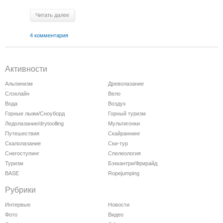
Читать далее
4 комментария
Активности
Альпинизм
Древолазание
Слэклайн
Вело
Вода
Воздух
Горные лыжи/Сноуборд
Горный туризм
Ледолазание/drytoolling
Мультигонки
Путешествия
Скайраннинг
Скалолазание
Ски-тур
Снегоступинг
Спелеология
Туризм
Бэккантри/Фрирайд
BASE
Ropejumping
Рубрики
Интервью
Новости
Фото
Видео