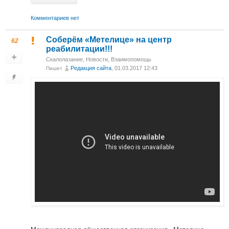
Комментариев нет
Соберём «Метелице» на центр
62
реабилитации!!!
Скалолазание
,
Новости
,
Взаимопомощь
Редакция сайта
, 01.03.2017 12:43
Пишет