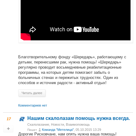
Благотворительному фонду «Шередарь», работающему с
детьми, перенесшими рак, нужна помощь! «Шередарь»
регулярно проводит восьмидневные реабилитационные
программы, на которых детям помогают забыть о
больничных стенах и пережитых трудностях. Один из
способов и источник радости - активный отдых!
Читать далее
Комментариев нет
Нашим скалолазам помощь нужна всегда.
17
Скалолазание
,
Новости
,
Взаимопомощь
Команда "Метелица"
, 05.10.2015 13:29
Пишет
Дорогие Рисковчане, нам опять нужна ваша помощь!