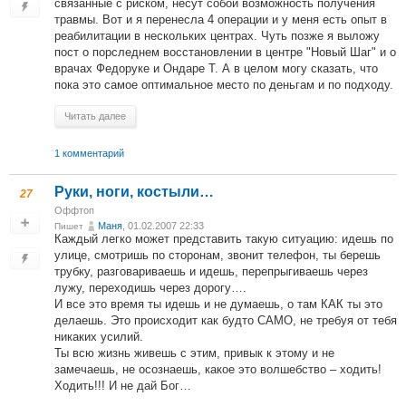
связанные с риском, несут собой возможность получения
травмы. Вот и я перенесла 4 операции и у меня есть опыт в
реабилитации в нескольких центрах. Чуть позже я выложу
пост о порследнем восстановлении в центре "Новый Шаг" и о
врачах Федоруке и Ондаре Т. А в целом могу сказать, что
пока это самое оптимальное место по деньгам и по подходу.
Читать далее
1 комментарий
Руки, ноги, костыли…
27
Оффтоп
Маня
, 01.02.2007 22:33
Пишет
Каждый легко может представить такую ситуацию: идешь по
улице, смотришь по сторонам, звонит телефон, ты берешь
трубку, разговариваешь и идешь, перепрыгиваешь через
лужу, переходишь через дорогу….
И все это время ты идешь и не думаешь, о там КАК ты это
делаешь. Это происходит как будто САМО, не требуя от тебя
никаких усилий.
Ты всю жизнь живешь с этим, привык к этому и не
замечаешь, не осознаешь, какое это волшебство – ходить!
Ходить!!! И не дай Бог…