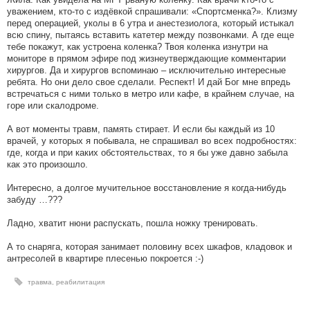
уважением, кто-то с издёвкой спрашивали: «Спортсменка?». Клизму
перед операцией, уколы в 6 утра и анестезиолога, который истыкал
всю спину, пытаясь вставить катетер между позвонками. А где еще
тебе покажут, как устроена коленка? Твоя коленка изнутри на
мониторе в прямом эфире под жизнеутверждающие комментарии
хирургов. Да и хирургов вспоминаю – исключительно интересные
ребята. Но они дело свое сделали. Респект! И дай Бог мне впредь
встречаться с ними только в метро или кафе, в крайнем случае, на
горе или скалодроме.
А вот моменты травм, память стирает. И если бы каждый из 10
врачей, у которых я побывала, не спрашивал во всех подробностях:
где, когда и при каких обстоятельствах, то я бы уже давно забыла
как это произошло.
Интересно, а долгое мучительное восстановление я когда-нибудь
забуду …???
Ладно, хватит нюни распускать, пошла ножку тренировать.
А то снаряга, которая занимает половину всех шкафов, кладовок и
антресолей в квартире плесенью покроется :-)
травма
,
реабилитация