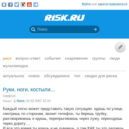
Войти
или
зарегистрироваться
риск
вопрос-ответ
события
снаряжение
группы
люди
мультимедиа
актуальное
новое
обсуждаемое
топ
скидки для риска
Руки, ноги, костыли…
Оффтоп
Маня
, 01.02.2007 22:33
Пишет
Каждый легко может представить такую ситуацию: идешь по улице,
смотришь по сторонам, звонит телефон, ты берешь трубку,
разговариваешь и идешь, перепрыгиваешь через лужу, переходишь
через дорогу….
И все это время ты идешь и не думаешь, о там КАК ты это делаешь.