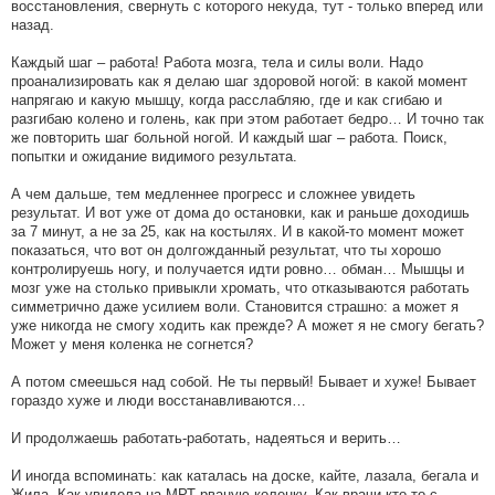
восстановления, свернуть с которого некуда, тут - только вперед или
назад.
Каждый шаг – работа! Работа мозга, тела и силы воли. Надо
проанализировать как я делаю шаг здоровой ногой: в какой момент
напрягаю и какую мышцу, когда расслабляю, где и как сгибаю и
разгибаю колено и голень, как при этом работает бедро… И точно так
же повторить шаг больной ногой. И каждый шаг – работа. Поиск,
попытки и ожидание видимого результата.
А чем дальше, тем медленнее прогресс и сложнее увидеть
результат. И вот уже от дома до остановки, как и раньше доходишь
за 7 минут, а не за 25, как на костылях. И в какой-то момент может
показаться, что вот он долгожданный результат, что ты хорошо
контролируешь ногу, и получается идти ровно… обман… Мышцы и
мозг уже на столько привыкли хромать, что отказываются работать
симметрично даже усилием воли. Становится страшно: а может я
уже никогда не смогу ходить как прежде? А может я не смогу бегать?
Может у меня коленка не согнется?
А потом смеешься над собой. Не ты первый! Бывает и хуже! Бывает
гораздо хуже и люди восстанавливаются…
И продолжаешь работать-работать, надеяться и верить…
И иногда вспоминать: как каталась на доске, кайте, лазала, бегала и
Жила. Как увидела на МРТ рваную коленку. Как врачи кто-то с