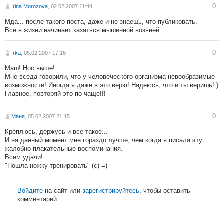
0
Irina Morozova
, 02.02.2007 11:44
Мда... после такого поста, даже и не знаешь, что публиковать.
Все в жизни начинает казаться мышинной возьней...
0
Irka
, 05.02.2007 17:16
Маш! Нос выше!
Мне вседа говорили, что у человеческого организма невообразимые
возможности! Иногда я даже в это верю! Надеюсь, что и ты веришь!:)
Главное, повторяй это по-чаще!!!
0
Маня
, 05.02.2007 21:15
Креплюсь, держусь и все такое...
И на данный момент мне гораздо лучше, чем когда я писала эту
жалобно-плакательные воспоминания.
Всем удачи!
"Пошла ножку тренировать" (с) =)
Войдите
на сайт или
зарегистрируйтесь
, чтобы оставить
комментарий