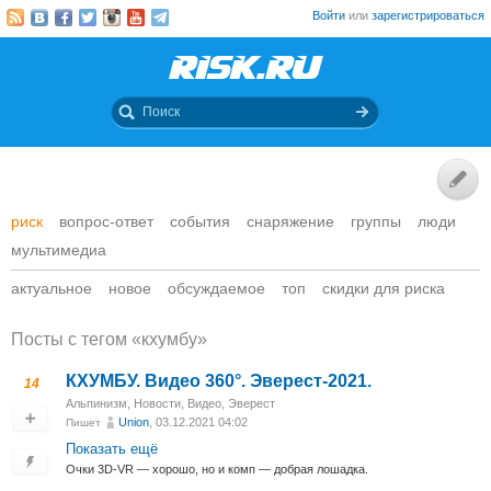
Войти
или
зарегистрироваться
риск
вопрос-ответ
события
снаряжение
группы
люди
мультимедиа
актуальное
новое
обсуждаемое
топ
скидки для риска
Посты c тегом «кхумбу»
КХУМБУ. Видео 360°. Эверест-2021.
14
Альпинизм
,
Новости
,
Видео
,
Эверест
Union
, 03.12.2021 04:02
Пишет
Показать ещё
Очки 3D-VR — хорошо, но и комп — добрая лошадка.