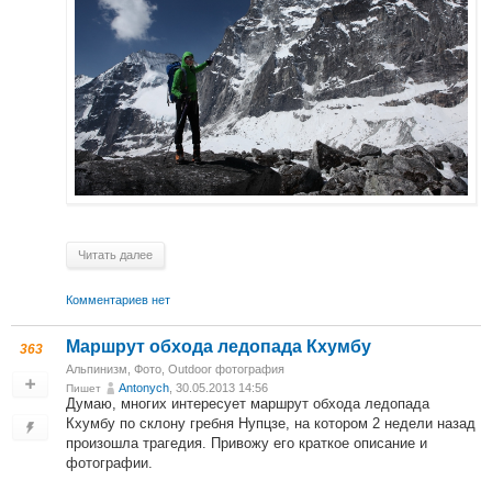
Читать далее
Комментариев нет
Маршрут обхода ледопада Кхумбу
363
Альпинизм
,
Фото
,
Outdoor фотография
Antonych
, 30.05.2013 14:56
Пишет
Думаю, многих интересует маршрут обхода ледопада
Кхумбу по склону гребня Нупцзе, на котором 2 недели назад
произошла трагедия. Привожу его краткое описание и
фотографии.