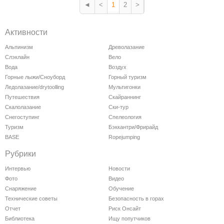
◄
<
1
2
>
Активности
Альпинизм
Древолазание
Слэклайн
Вело
Вода
Воздух
Горные лыжи/Сноуборд
Горный туризм
Ледолазание/drytoolling
Мультигонки
Путешествия
Скайраннинг
Скалолазание
Ски-тур
Снегоступинг
Спелеология
Туризм
Бэккантри/Фрирайд
BASE
Ropejumping
Рубрики
Интервью
Новости
Фото
Видео
Снаряжение
Обучение
Технические советы
Безопасность в горах
Отчет
Риск Онсайт
Библиотека
Ищу попутчиков