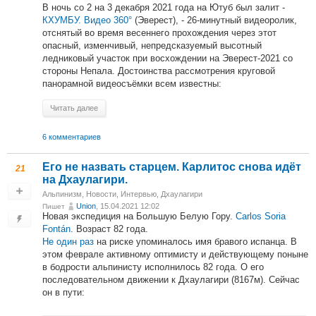
В ночь со 2 на 3 декабря 2021 года на Ютуб был залит -
КХУМБУ. Видео 360°
(Эверест), - 26-минутный видеоролик,
отснятый во время весеннего прохождения через этот
опасный, изменчивый, непредсказуемый высотный
ледниковый участок при восхождении на Эверест-2021 со
стороны Непала. Достоинства рассмотрения круговой
панорамной видеосъёмки всем известны:
Читать далее
6 комментариев
Его не назвать старцем. Карлитос снова идёт
21
на Дхаулагири.
Альпинизм
,
Новости
,
Интервью
,
Дхаулагири
Union
, 15.04.2021 12:02
Пишет
Новая экспедиция на Большую Белую Гору.
Carlos Soria
Fontán
. Возраст 82 года.
Не один раз
на риске упоминалось имя бравого испанца. В
этом феврале активному оптимисту и действующему поныне
в бодрости альпинисту исполнилось 82 года. О его
последовательном движении к Дхаулагири (8167м). Сейчас
он в пути: