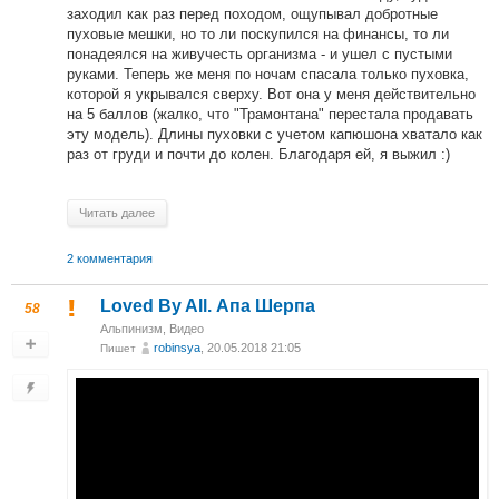
заходил как раз перед походом, ощупывал добротные
пуховые мешки, но то ли поскупился на финансы, то ли
понадеялся на живучесть организма - и ушел с пустыми
руками. Теперь же меня по ночам спасала только пуховка,
которой я укрывался сверху. Вот она у меня действительно
на 5 баллов (жалко, что "Трамонтана" перестала продавать
эту модель). Длины пуховки с учетом капюшона хватало как
раз от груди и почти до колен. Благодаря ей, я выжил :)
Читать далее
2 комментария
Loved By All. Апа Шерпа
58
Альпинизм
,
Видео
robinsya
, 20.05.2018 21:05
Пишет