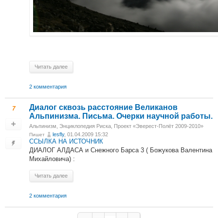
Читать далее
2 комментария
Диалог сквозь расстояние Великанов
7
Альпинизма. Письма. Очерки научной работы.
Альпинизм
,
Энциклопедия Риска
,
Проект «Эверест-Полёт 2009-2010»
lesfly
, 01.04.2009 15:32
Пишет
ССЫЛКА НА ИСТОЧНИК
ДИАЛОГ АЛДАСА и Снежного Барса 3 ( Божукова Валентина
Михайловича) :
Читать далее
2 комментария