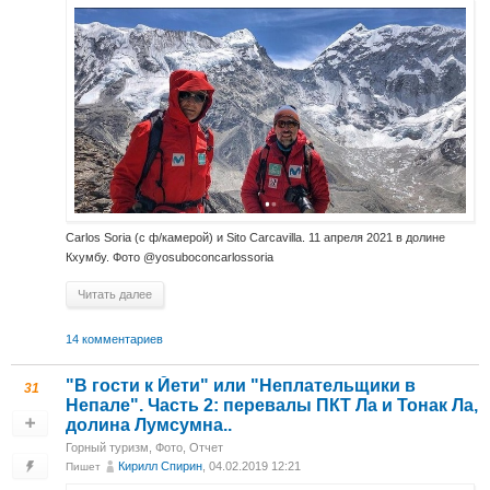
Carlos Soria (с ф/камерой) и Sito Carcavilla. 11 апреля 2021 в долине
Кхумбу. Фото @yosuboconcarlossoria
Читать далее
14 комментариев
"В гости к Йети" или "Неплательщики в
31
Непале". Часть 2: перевалы ПКТ Ла и Тонак Ла,
долина Лумсумна..
Горный туризм
,
Фото
,
Отчет
Кирилл Спирин
, 04.02.2019 12:21
Пишет