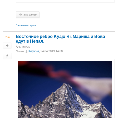
Читать далее
3 комментария
Восточное ребро Kyajo Ri. Мариша и Вова
398
едут в Непал.
Альпинизм
Kopteva
, 24.04.2013 14:08
Пишет