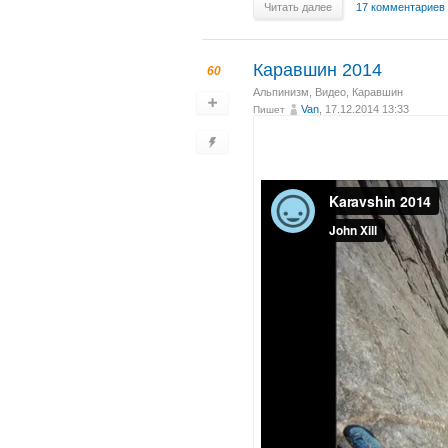
Читать далее
17 комментариев
Каравшин 2014
60
Альпинизм
,
Видео
,
Каравшин
Van
, 17.12.2014 13:33
Пишет