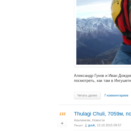
Александр Гуков и Иван Дождев
посмотреть, как там в Ингушети
Читать далее
7 комментариев
Thulagi Chuli, 7059м, 
133
Альпинизм
,
Новости
guuk
, 13.10.2015 09:57
Пишет