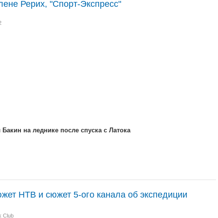
ене Рерих, "Спорт-Экспресс"
2
Бакин на леднике после спуска с Латока
жет НТВ и сюжет 5-ого канала об экспедиции
k Club