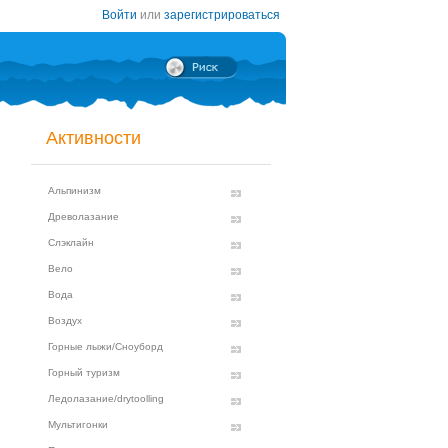
Войти
или
зарегистрироваться
Активности
Альпинизм
Древолазание
Слэклайн
Вело
Вода
Воздух
Горные лыжи/Сноуборд
Горный туризм
Ледолазание/drytoolling
Мультигонки