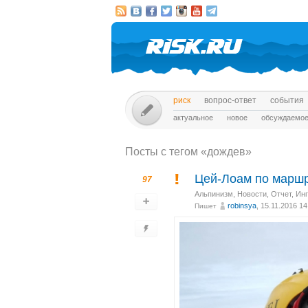
риск
вопрос-ответ
события
актуальное
новое
обсуждаемо
Посты c тегом «дождев»
Цей-Лоам по маршр
97
Альпинизм
,
Новости
,
Отчет
,
Ин
robinsya
, 15.11.2016 14
Пишет