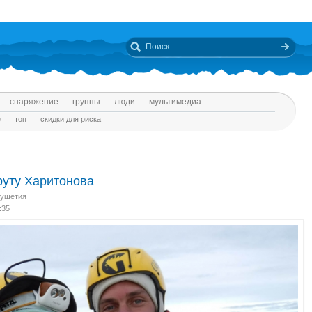
снаряжение
группы
люди
мультимедиа
е
топ
скидки для риска
уту Харитонова
гушетия
:35