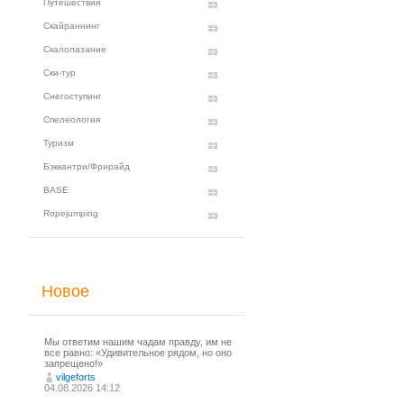
Путешествия
Скайраннинг
Скалолазание
Ски-тур
Снегоступинг
Спелеология
Туризм
Бэккантри/Фрирайд
BASE
Ropejumping
Новое
Мы ответим нашим чадам правду, им не
все равно: «Удивительное рядом, но оно
запрещено!»
vilgeforts
04.08.2026 14:12