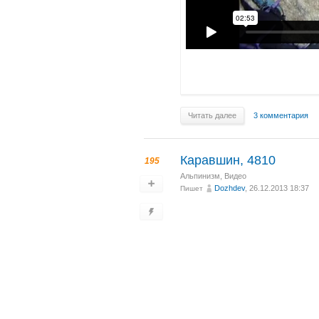
Читать далее
3 комментария
Каравшин, 4810
195
Альпинизм
,
Видео
Dozhdev
, 26.12.2013 18:37
Пишет