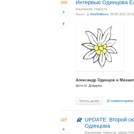
Интервью Одинцова Ел
204
Альпинизм
,
Новости
AnaStolbova
, 09.08.2011 16:0
Пишет
Александр Одинцов и Михаил 
фото И. Дождева
Читать далее
20 комментариев
UPDATE: Второй сю
107
Одинцова
Альпинизм
,
Новости
,
adidas Ris