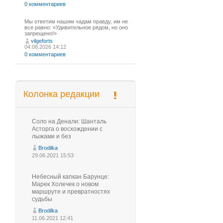
0 комментариев
Мы ответим нашим чадам правду, им не
все равно: «Удивительное рядом, но оно
запрещено!»
vilgeforts
04.08.2026 14:12
0 комментариев
Колонка редакции
Соло на Денали: Шанталь
Асторга о восхождении с
лыжами и без
Brodilka
29.06.2021 15:53
Небесный капкан Барунце:
Марек Холечек о новом
маршруте и превратностях
судьбы
Brodilka
11.06.2021 12:41