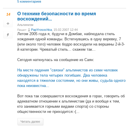
5 комментариев
О технике безопасности во время
14
восхождений...
Альпинизм
PapYrosochka
, 15.02.2007 12:44
Пишет
Летом 2005 года я, будучи в Домбае, наблюдала стиль
хождения одной команды. Встегнувшись в одну веревку, 7
(или около того) человек бодро восходили на вершины 2-й-3-
й категории. Чреватый стиль... скажем так...
Сегодня наткнулась на сообщение из Саян:
На месте падения "связки" альпинистов из семи человек
обнаружены тела четырех погибших. Два человека
находятся в тяжелом состоянии, но они живы, судьба одного
пока неизвестна...
Вот пока так совершаются восхождения в горах, говорить об
адекватном отношении к альпинистам (да и вообще к тем,
кто занимается горными видами спорта) со стороны
общественности не приходится:-(...
Читать далее