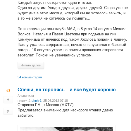
Каждый август повторяется одно и то же.
Один за другим. Уходят друзья, друзья друзей. Скоро уже не
будет дня в этом месяце, который бы не хотелось забыть, и
в то же время не хотелось бы помнить....
По информации альпклуба МАИ, в 8 утра 14 августа Михаил
Волков, Наталья и Павел Цветовы при подъеме на пик
Коммунизма от ночевок под пиком Хохлова попали в лавину.
Павлу удалось задержаться, ночью он спустился в базовый
лагерь. 16 августа утром на поиски пропавших отправился
вертолет. Поиски не увенчались успехом.
Читать далее
34 комментария
Спеши, не торопясь – и все будет хорошо.
81
Альпинизм
phph-1
, 25.06.2012 07:18
Пишет
Стариков Г.А., г.Москва (МХТИ).
Предлагается вниманию для нескорого чтения давно
забытого.