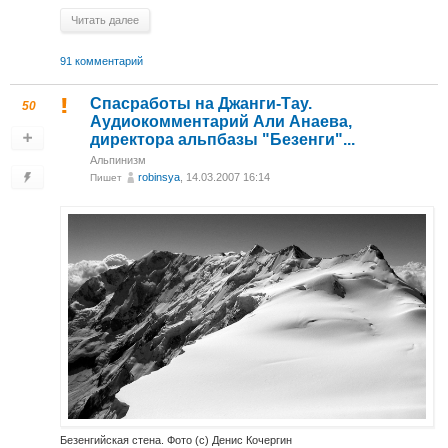
Читать далее
91 комментарий
Спасработы на Джанги-Тау.
50
Аудиокомментарий Али Анаева,
директора альпбазы "Безенги"...
Альпинизм
robinsya
, 14.03.2007 16:14
Пишет
Безенгийская стена. Фото (с) Денис Кочергин