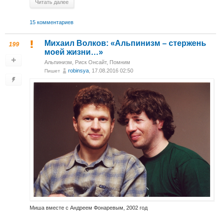
Читать далее
15 комментариев
Михаил Волков: «Альпинизм – стержень
199
моей жизни…»
Альпинизм
,
Риск Онсайт
,
Помним
robinsya
, 17.08.2016 02:50
Пишет
Миша вместе с Андреем Фонаревым, 2002 год