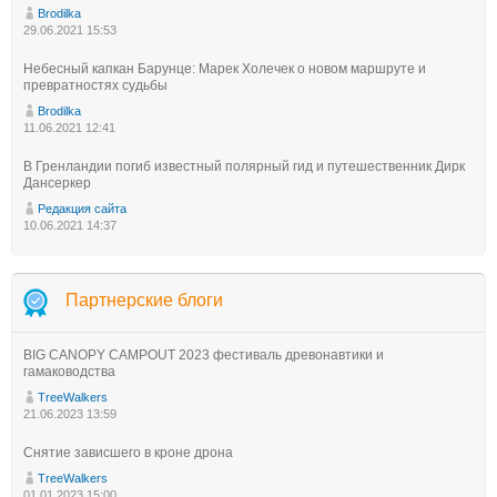
Brodilka
29.06.2021 15:53
Небесный капкан Барунце: Марек Холечек о новом маршруте и
превратностях судьбы
Brodilka
11.06.2021 12:41
В Гренландии погиб известный полярный гид и путешественник Дирк
Дансеркер
Редакция сайта
10.06.2021 14:37
Партнерские блоги
BIG CANOPY CAMPOUT 2023 фестиваль древонавтики и
гамаководства
TreeWalkers
21.06.2023 13:59
Снятие зависшего в кроне дрона
TreeWalkers
01.01.2023 15:00