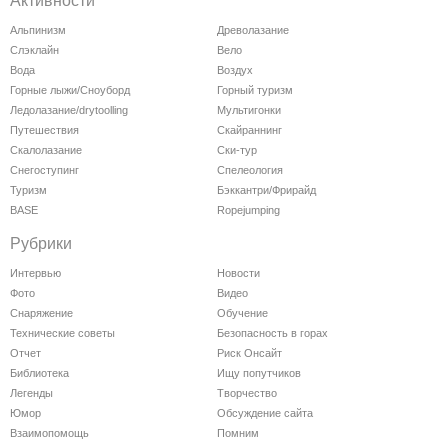
Активности
Альпинизм
Древолазание
Слэклайн
Вело
Вода
Воздух
Горные лыжи/Сноуборд
Горный туризм
Ледолазание/drytoolling
Мультигонки
Путешествия
Скайраннинг
Скалолазание
Ски-тур
Снегоступинг
Спелеология
Туризм
Бэккантри/Фрирайд
BASE
Ropejumping
Рубрики
Интервью
Новости
Фото
Видео
Снаряжение
Обучение
Технические советы
Безопасность в горах
Отчет
Риск Онсайт
Библиотека
Ищу попутчиков
Легенды
Творчество
Юмор
Обсуждение сайта
Взаимопомощь
Помним