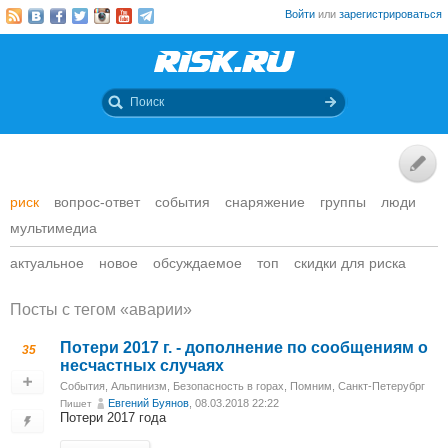
Войти
или
зарегистрироваться
риск
вопрос-ответ
события
снаряжение
группы
люди
мультимедиа
актуальное
новое
обсуждаемое
топ
скидки для риска
Посты c тегом «аварии»
Потери 2017 г. - дополнение по сообщениям о
35
несчастных случаях
События
,
Альпинизм
,
Безопасность в горах
,
Помним
,
Санкт-Петерубрг
Евгений Буянов
, 08.03.2018 22:22
Пишет
Потери 2017 года