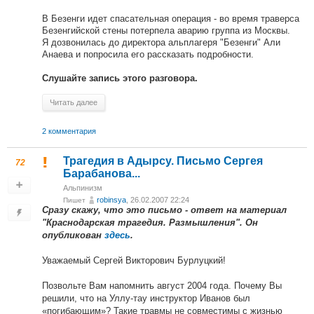
В Безенги идет спасательная операция - во время траверса
Безенгийской стены потерпела аварию группа из Москвы.
Я дозвонилась до директора альплагеря "Безенги" Али
Анаева и попросила его рассказать подробности.
Слушайте запись этого разговора.
Читать далее
2 комментария
Трагедия в Адырсу. Письмо Сергея
72
Барабанова...
Альпинизм
robinsya
, 26.02.2007 22:24
Пишет
Сразу скажу, что это письмо - ответ на материал
"Краснодарская трагедия. Размышления". Он
опубликован
здесь
.
Уважаемый Сергей Викторович Бурлуцкий!
Позвольте Вам напомнить август 2004 года. Почему Вы
решили, что на Уллу-тау инструктор Иванов был
«погибающим»? Такие травмы не совместимы с жизнью