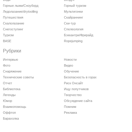
Горные лыжи/Сноуборд
Горный туризм
Ледолазание/drytoolling
Мультигонки
Путешествия
Скайраннинг
Скалолазание
Ски-тур
Снегоступинг
Спелеология
Туризм
Бэккантри/Фрирайд
BASE
Ropejumping
Рубрики
Интервью
Новости
Фото
Видео
Снаряжение
Обучение
Технические советы
Безопасность в горах
Отчет
Риск Онсайт
Библиотека
Ищу попутчиков
Легенды
Творчество
Юмор
Обсуждение сайта
Взаимопомощь
Помним
Оффтоп
Реклама
Барахолка