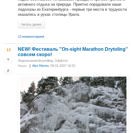
активного отдыха на природе. Приятно порадовали наши
ледолазы из Екатеринбурга - первые три места в трудности
оказались в руках столицы Урала.
Читать далее
13 комментариев
NEW! Фестиваль "On-sight Marathon Drytoling"
13
совсем скоро!
Ледолазание/drytoolling
,
Оффтоп
Alex Klenov
, 08.01.2007 16:52
Пишет