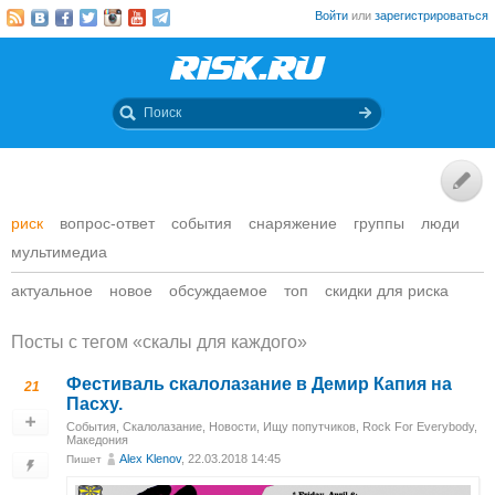
Войти
или
зарегистрироваться
риск
вопрос-ответ
события
снаряжение
группы
люди
мультимедиа
актуальное
новое
обсуждаемое
топ
скидки для риска
Посты c тегом «скалы для каждого»
Фестиваль скалолазание в Демир Капия на
21
Пасху.
События
,
Скалолазание
,
Новости
,
Ищу попутчиков
,
Rock For Everybody
,
Македония
Alex Klenov
, 22.03.2018 14:45
Пишет