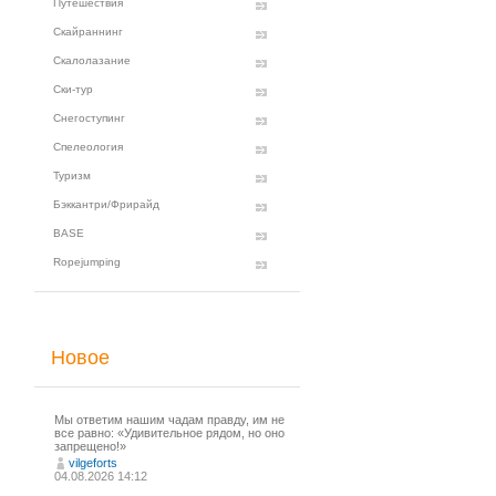
Путешествия
Скайраннинг
Скалолазание
Ски-тур
Снегоступинг
Спелеология
Туризм
Бэккантри/Фрирайд
BASE
Ropejumping
Новое
Мы ответим нашим чадам правду, им не
все равно: «Удивительное рядом, но оно
запрещено!»
vilgeforts
04.08.2026 14:12