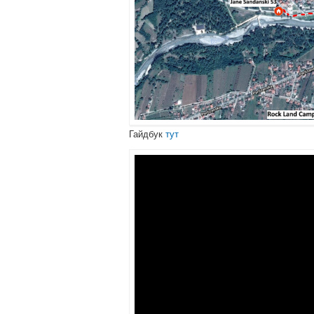
Гайдбук
тут