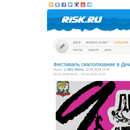
риск
вопрос-ответ
события
месяц
неделя
день
Фестиваль скалолазание в Дем
Alex Klenov
, 22.03.2018 14:45
Пишет
06.04.2018 06:00 – 09.04.2018 23:00