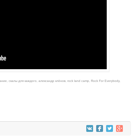
ание
,
скалы для каждого
,
александр клёнов
,
rock land camp
,
Rock For Everybody
,