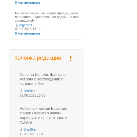
0 комментариев
Мы ответим нашим чадам правду, им не
все равно: «Удивительное рядом, но оно
запрещено!»
vilgeforts
04.08.2026 14:12
0 комментариев
Колонка редакции
Соло на Денали: Шанталь
Асторга о восхождении с
лыжами и без
Brodilka
29.06.2021 15:53
Небесный капкан Барунце:
Марек Холечек о новом
маршруте и превратностях
судьбы
Brodilka
11.06.2021 12:41