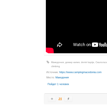
Македония
,
демир капия
,
demir kapija
,
Скалолаз
climbing
Источник:
https://www.campingmacedonia.com
Место:
Македония
Пойдет 1 человек
21