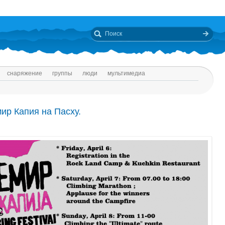
снаряжение
группы
люди
мультимедиа
ир Капия на Пасху.