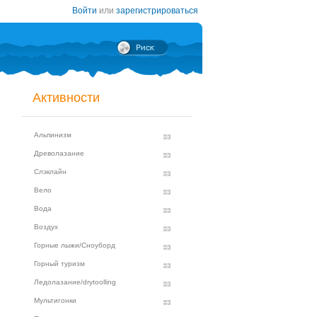
Войти
или
зарегистрироваться
Активности
Альпинизм
Древолазание
Слэклайн
Вело
Вода
Воздух
Горные лыжи/Сноуборд
Горный туризм
Ледолазание/drytoolling
Мультигонки