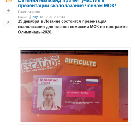
Евгения Маламид примет участие в
100
презентации скалолазания членам МОК!
Скалолазание
billy
, 18.12.2012 13:43
Пишет
19 декабря в Лозанне состоится презентация
скалолазания для членов комиссии МОК по программе
Олимпиады-2020.