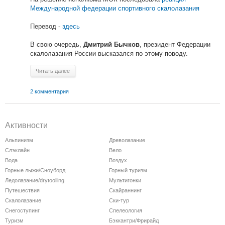
Международной федерации спортивного скалолазания
Перевод -
здесь
В свою очередь,
, президент Федерации
Дмитрий Бычков
скалолазания России высказался по этому поводу.
Читать далее
2 комментария
Активности
Альпинизм
Древолазание
Слэклайн
Вело
Вода
Воздух
Горные лыжи/Сноуборд
Горный туризм
Ледолазание/drytoolling
Мультигонки
Путешествия
Скайраннинг
Скалолазание
Ски-тур
Снегоступинг
Спелеология
Туризм
Бэккантри/Фрирайд