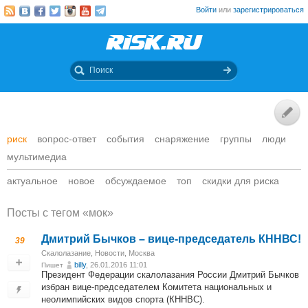
Войти
или
зарегистрироваться
риск
вопрос-ответ
события
снаряжение
группы
люди
мультимедиа
актуальное
новое
обсуждаемое
топ
скидки для риска
Посты c тегом «мок»
Дмитрий Бычков – вице-председатель КННВС!
39
Скалолазание
,
Новости
,
Москва
billy
, 26.01.2016 11:01
Пишет
Президент Федерации скалолазания России Дмитрий Бычков
избран вице-председателем Комитета национальных и
неолимпийских видов спорта (КННВС).