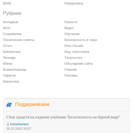
BASE
Ropejumping
Рубрики
Интервью
Новости
Фото
Видео
Снаряжение
Обучение
Технические советы
Безопасность в горах
Отчет
Риск Онсайт
Библиотека
Ищу попутчиков
Легенды
Творчество
Юмор
Обсуждение сайта
Взаимопомощь
Помним
Оффтоп
Реклама
Барахолка
Поддерживаем
Сбор средств на издание учебника "Безопасность на бурной воде"
homohomeni
26.10.2020 16:57