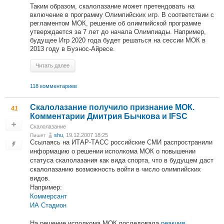
Таким образом, скалолазание может претендовать на
включение в программу Олимпийских игр. В соответствии с
регламентом МОК, решение об олимпийской программе
утверждается за 7 лет до начала Олимпиады. Например,
будущее Игр 2020 года будет решаться на сессии МОК в
2013 году в Буэнос-Айресе.
Читать далее
118 комментариев
Скалолазание получило признание МОК.
41
Комментарии Дмитрия Бычкова и IFSC
Скалолазание
shu
, 19.12.2007 18:25
Пишет
Ссылаясь на ИТАР-ТАСС российские СМИ распространили
информацию о решении исполкома МОК о повышении
статуса скалолазания как вида спорта, что в будущем даст
скалолазанию возможность войти в число олимпийских
видов.
Например:
Коммерсант
ИА Стадион
На решение исполкома МОК последовала
реакция