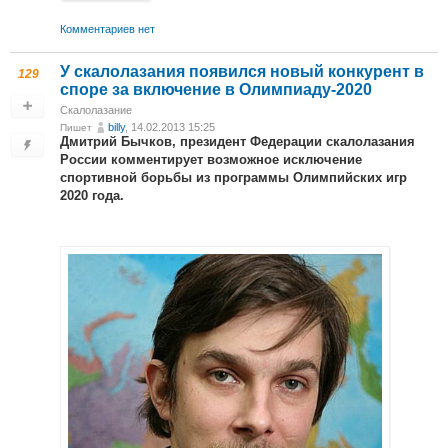
Комментариев нет
У скалолазания появился новый конкурент в
129
споре за включение в Олимпиаду-2020
Скалолазание
billy
, 14.02.2013 15:25
Пишет
Дмитрий Бычков, президент Федерации скалолазания
России комментирует возможное исключение
спортивной борьбы из программы Олимпийских игр
2020 года.