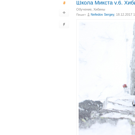
Школа Микста v.6. Хиби
8
Обучение
,
Хибины
Nefedov Sergey
, 18.12.2017 
Пишет