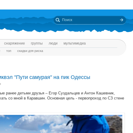
снаряжение
группы
люди
мультимедиа
е
топ
скидки для риска
квэл "Пути самурая" на пик Одессы
н
ые ранее детьми друзья – Егор Суздальцев и Антон Кашевник,
хать со мной в Каравшин. Основная цель - первопроход по СЗ стене