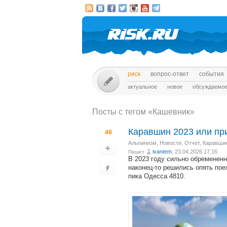
риск
вопрос-ответ
события
актуальное
новое
обсуждаемо
Посты c тегом «Кашевник»
Каравшин 2023 или при
46
Альпинизм
,
Новости
,
Отчет
,
Каравши
ivantem
, 23.04.2026 17:16
Пишет
В 2023 году сильно обремененн
наконец-то решились опять пое
пика Одесса 4810.