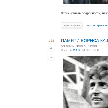
Чтобы узнать подробности, наж
Читать далее
Комментариев не
ПАМЯТИ БОРИСА КА
128
Альпинизм
,
Новости
,
Легенды
ssh
, 06.03.2018 15:00
Пишет