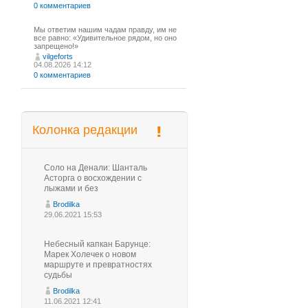
0 комментариев
Мы ответим нашим чадам правду, им не
все равно: «Удивительное рядом, но оно
запрещено!»
vilgeforts
04.08.2026 14:12
0 комментариев
Колонка редакции
Соло на Денали: Шанталь
Асторга о восхождении с
лыжами и без
Brodilka
29.06.2021 15:53
Небесный капкан Барунце:
Марек Холечек о новом
маршруте и превратностях
судьбы
Brodilka
11.06.2021 12:41