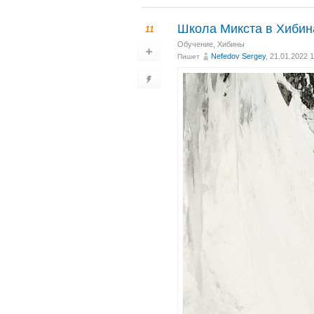
Школа Микста в Хибин
11
Обучение
,
Хибины
Nefedov Sergey
, 21.01.2022 
Пишет