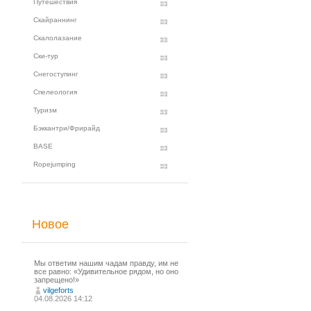
Путешествия
Скайраннинг
Скалолазание
Ски-тур
Снегоступинг
Спелеология
Туризм
Бэккантри/Фрирайд
BASE
Ropejumping
Новое
Мы ответим нашим чадам правду, им не
все равно: «Удивительное рядом, но оно
запрещено!»
vilgeforts
04.08.2026 14:12