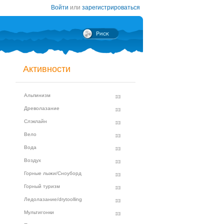
Войти
или
зарегистрироваться
Активности
Альпинизм
Древолазание
Слэклайн
Вело
Вода
Воздух
Горные лыжи/Сноуборд
Горный туризм
Ледолазание/drytoolling
Мультигонки