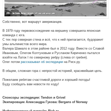
Собственно, вот маршрут американцев.
В 1979 году первовосхождение на вершину совершила японская
команда с юга.
С тех пор северная стена и всё, что к ней прилагается, будоражит
умы альпинистов всего мира.
Валера Шамало в этом районе был в 2012 году. Вместе со Славой
Ивановым, Олегом Колтуновым и Русланом Кириченко пытался
взойти на Латок I по северному ребру (слева от гребня).
Олег потом
рассказывал об экспедиции
на Риск.ру.
В общем, сложная гора с непростой историей, красивейшая цель.
Пожелаем ребятам счастливой дороги и хорошей погоды!
Буду сообщать вам новости по ходу!
Спонсоры экспедиции: Tendon и Grivel
Экипировщик Александра Гукова: Bergans of Norway
Информационный партнёр: Risk.ru