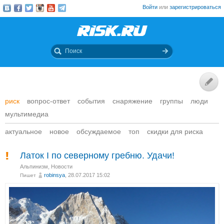
Войти
или
зарегистрироваться
риск
вопрос-ответ
события
снаряжение
группы
люди
мультимедиа
актуальное
новое
обсуждаемое
топ
скидки для риска
Латок I по северному гребню. Удачи!
Альпинизм
,
Новости
robinsya
, 28.07.2017 15:02
Пишет