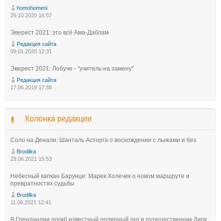
homohomeni
26.10.2020 16:57
Эверест 2021: это всё Ама-Даблам
Редакция сайта
09.01.2020 12:31
Эверест 2021: Лобуче - "учитель на замену"
Редакция сайта
17.06.2019 17:38
Колонка редакции
Соло на Денали: Шанталь Асторга о восхождении с лыжами и без
Brodilka
29.06.2021 15:53
Небесный капкан Барунце: Марек Холечек о новом маршруте и
превратностях судьбы
Brodilka
11.06.2021 12:41
В Гренландии погиб известный полярный гид и путешественник Дирк