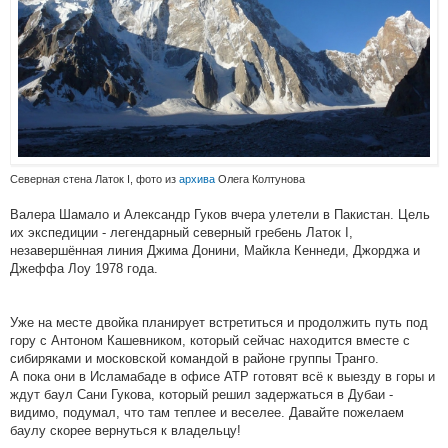
Северная стена Латок I, фото из
архива
Олега Колтунова
Валера Шамало и Александр Гуков вчера улетели в Пакистан. Цель
их экспедиции - легендарный северный гребень Латок I,
незавершённая линия Джима Донини, Майкла Кеннеди, Джорджа и
Джеффа Лоу 1978 года.
Уже на месте двойка планирует встретиться и продолжить путь под
гору с Антоном Кашевником, который сейчас находится вместе с
сибиряками и московской командой в районе группы Транго.
А пока они в Исламабаде в офисе АТР готовят всё к выезду в горы и
ждут баул Сани Гукова, который решил задержаться в Дубаи -
видимо, подумал, что там теплее и веселее. Давайте пожелаем
баулу скорее вернуться к владельцу!