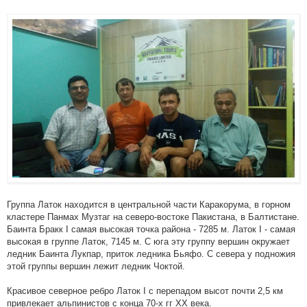
Группа Латок находится в центральной части Каракорума, в горном
кластере Панмах Музтаг на северо-востоке Пакистана, в Балтистане.
Баинта Бракк I самая высокая точка района - 7285 м. Латок I - самая
высокая в группе Латок, 7145 м. С юга эту группу вершин окружает
ледник Баинта Лукпар, приток ледника Бьяфо. С севера у подножия
этой группы вершин лежит ледник Чоктой.
Красивое северное ребро Латок I с перепадом высот почти 2,5 км
привлекает альпинистов с конца 70-х гг XX века.