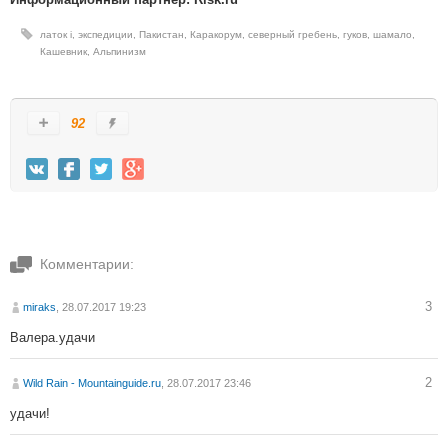
латок i
,
экспедиции
,
Пакистан
,
Каракорум
,
северный гребень
,
гуков
,
шамало
,
Кашевник
,
Альпинизм
92
Комментарии:
3
miraks
, 28.07.2017 19:23
Валера.удачи
2
Wild Rain - Mountainguide.ru
, 28.07.2017 23:46
удачи!