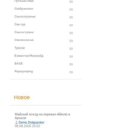
Путешествия
Скайраннинг
Скалолазание
Ски-тур
Снегоступинг
Спелеология
Туризм
Бэккантри/Фрирайд
BASE
Ropejumping
Новое
Майский поход на перевал Айюлю в
Архызе
Denis.Dolgopolov
08.08.2026 10:02