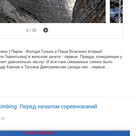
1 / 31
нюю:) Парни - Володя Гунько и Паша Власенко вторые!
я Терентьева) в женском зачете - первые. Правда, конкуренция у
ляет девчоночьих заслуг. И все-таки смешанных связок было
др Каячев и Татьяна Дмитриевская сроеди них - первые....
h Cimbing. Перед началом соревнований
:35