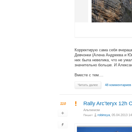
Корректирую сама себя вчераш
Девчонки (Алена Андреева и Юл
них была невелика, что не ума
значительно больше. И Алексан
Вместе с тем....
Читать далее
48 комментариев
Rally Arc’teryx 12
110
Альпинизм
robinsya
, 05.04.2013 14
Пишет