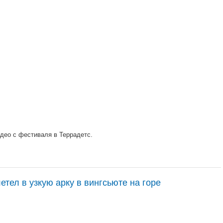
део с фестиваля в Террадетс.
тел в узкую арку в вингсьюте на горе