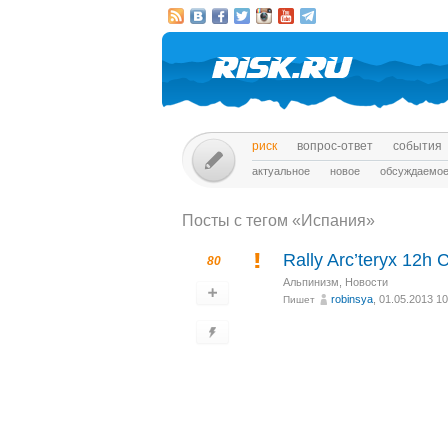
риск
вопрос-ответ
события
актуальное
новое
обсуждаемо
Посты c тегом «Испания»
Rally Arc’teryx 12h
80
Альпинизм
,
Новости
robinsya
, 01.05.2013 10
Пишет