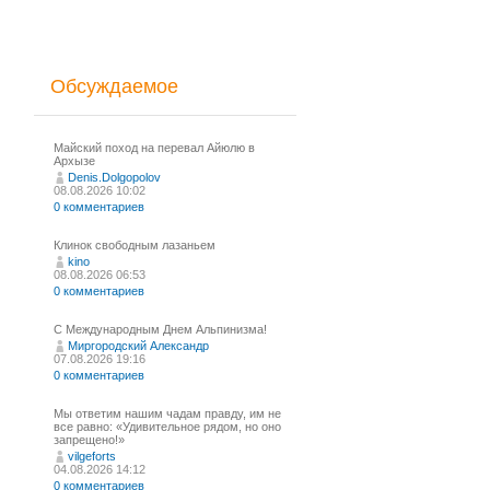
Обсуждаемое
Майский поход на перевал Айюлю в
Архызе
Denis.Dolgopolov
08.08.2026 10:02
0 комментариев
Клинок свободным лазаньем
kino
08.08.2026 06:53
0 комментариев
С Международным Днем Альпинизма!⁠
Миргородский Александр
07.08.2026 19:16
0 комментариев
Мы ответим нашим чадам правду, им не
все равно: «Удивительное рядом, но оно
запрещено!»
vilgeforts
04.08.2026 14:12
0 комментариев