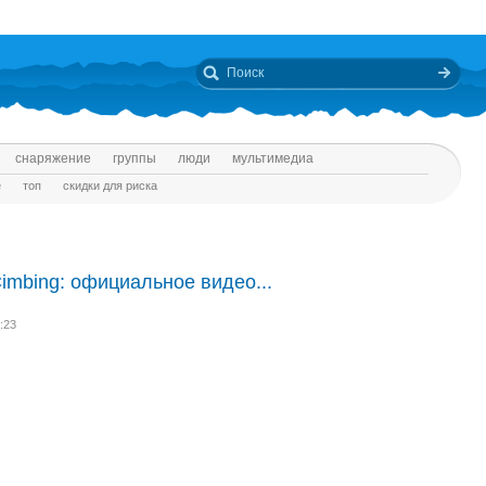
снаряжение
группы
люди
мультимедиа
е
топ
скидки для риска
 Cimbing: официальное видео...
:23