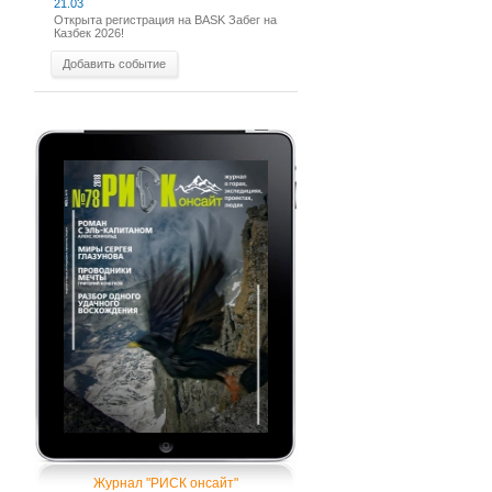
21.03
Открыта регистрация на BASK Забег на
Казбек 2026!
Добавить событие
Журнал "РИСК онсайт"