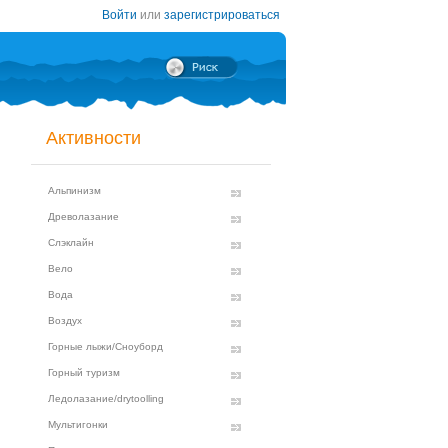
Войти
или
зарегистрироваться
Активности
Альпинизм
Древолазание
Слэклайн
Вело
Вода
Воздух
Горные лыжи/Сноуборд
Горный туризм
Ледолазание/drytoolling
Мультигонки