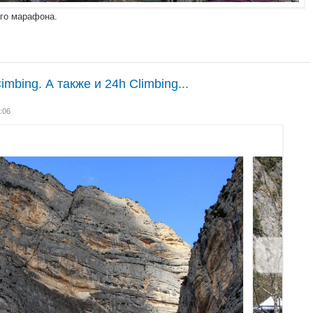
ого марафона.
Cimbing. А также и 24h Climbing...
:06