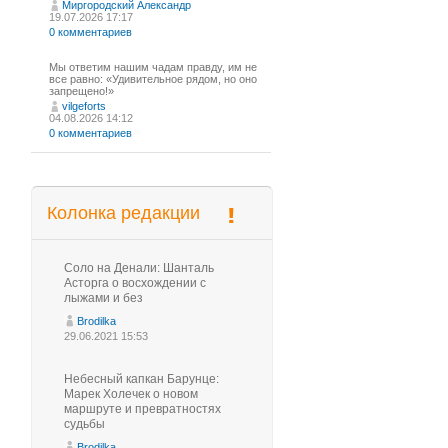
Миргородский Александр
19.07.2026 17:17
0 комментариев
Мы ответим нашим чадам правду, им не
все равно: «Удивительное рядом, но оно
запрещено!»
vilgeforts
04.08.2026 14:12
0 комментариев
Колонка редакции
Соло на Денали: Шанталь
Асторга о восхождении с
лыжами и без
Brodilka
29.06.2021 15:53
Небесный капкан Барунце:
Марек Холечек о новом
маршруте и превратностях
судьбы
Brodilka