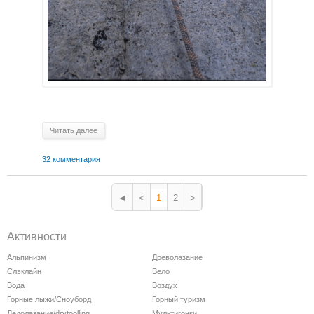
Читать далее
32 комментария
◄
<
1
2
>
Активности
Альпинизм
Древолазание
Слэклайн
Вело
Вода
Воздух
Горные лыжи/Сноуборд
Горный туризм
Ледолазание/drytoolling
Мультигонки