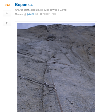
Веревка.
234
Альпинизм
,
alpclub.de
,
Moscow Ice Climb
pavel
, 31.08.2010 10:00
Пишет