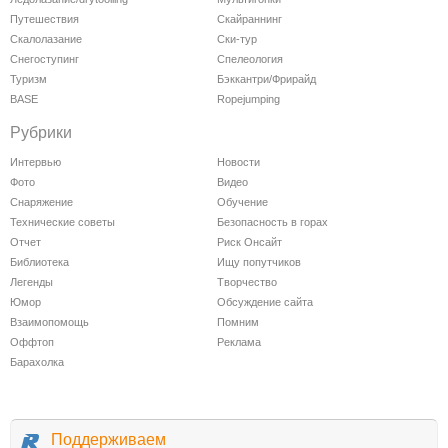
Путешествия
Скайраннинг
Скалолазание
Ски-тур
Снегоступинг
Спелеология
Туризм
Бэккантри/Фрирайд
BASE
Ropejumping
Рубрики
Интервью
Новости
Фото
Видео
Снаряжение
Обучение
Технические советы
Безопасность в горах
Отчет
Риск Онсайт
Библиотека
Ищу попутчиков
Легенды
Творчество
Юмор
Обсуждение сайта
Взаимопомощь
Помним
Оффтоп
Реклама
Барахолка
Поддерживаем