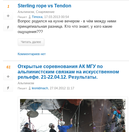
Sterling rope vs Tendon
1
Альпинизм
,
Снаряжение
Timoxa
, 17.03.2013 00:54
Пишет
Вопрос родился на кухне вечером - в чём между ними
принципиальная разница. Кто что знает, у кого какие
ощущения???
Читать далее
Комментариев нет
Открытые соревнования АК МГУ по
61
альпинистским связкам на искусственном
рельефе. 21-22.04.12. Результаты.
Альпинизм
leonidmach
, 27.04.2012 11:17
Пишет