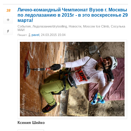
Лично-командный Чемпионат Вузов г. Москвы
38
по ледолазанию в 2015г - в это воскресенье 29
марта!
События
,
Ледолазание/drytoolling
,
Новости
,
Moscow Ice Climb
,
Сосулька
МАИ
pavel
, 24.03.2015 15:04
Пишет
Ксения Шейко