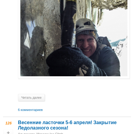
Читать далее
6 комментариев
Весенние ласточки 5-6 апреля! Закрытие
126
Ледолазного сезона!
Альпинизм
,
Moscow Ice Climb