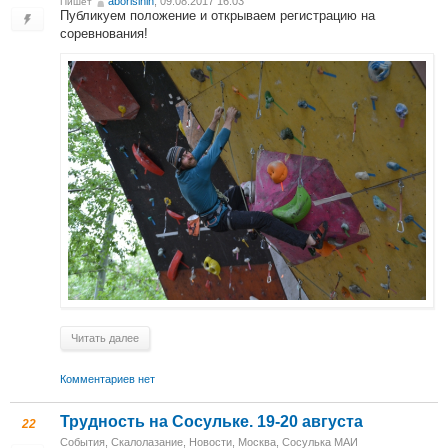
aborisihin
, 09.08.2017 16:03
Пишет
Публикуем положение и открываем регистрацию на
соревнования!
Читать далее
Комментариев нет
Трудность на Сосульке. 19-20 августа
22
События
,
Скалолазание
,
Новости
,
Москва, Сосулька МАИ