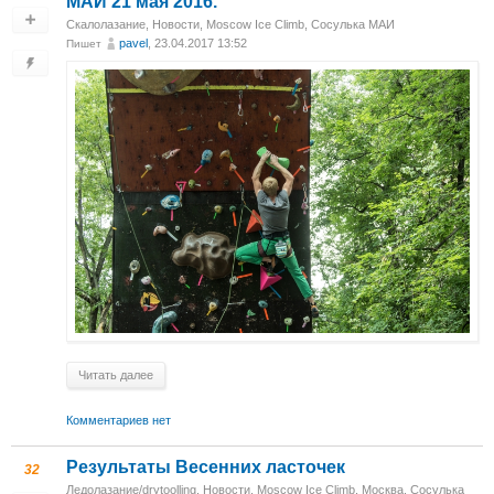
МАИ 21 мая 2016.
Скалолазание
,
Новости
,
Moscow Ice Climb
,
Сосулька МАИ
pavel
, 23.04.2017 13:52
Пишет
Читать далее
Комментариев нет
Результаты Весенних ласточек
32
Ледолазание/drytoolling
,
Новости
,
Moscow Ice Climb
,
Москва, Сосулька