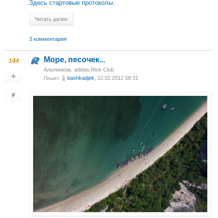
Здесь стартовые протоколы.
Читать далее
3 комментария
Море, песочек...
144
Альпинизм
,
adidas Risk Club
bashkadjek
, 12.02.2012 08:31
Пишет