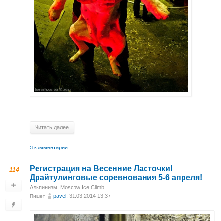
Читать далее
3 комментария
Регистрация на Весенние Ласточки!
114
Драйтулинговые соревнования 5-6 апреля!
Альпинизм
,
Moscow Ice Climb
pavel
, 31.03.2014 13:37
Пишет