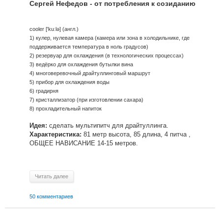
Сергей Нефедов - от потребления к созиданию
cooler ['kuːlə] (англ.)
1) кулер, нулевая камера (камера или зона в холодильнике, где
поддерживается температура в ноль градусов)
2) резервуар для охлаждения (в технологических процессах)
3) ведёрко для охлаждения бутылки вина
4) многоверевочный драйтуллинговый маршрут
5) прибор для охлаждения воды
6) градирня
7) кристаллизатор (при изготовлении сахара)
8) прохладительный напиток
сделать мультипитч для драйтуллинга.
Идея:
81 метр высота, 85 длина, 4 питча ,
Характеристика:
ОБЩЕЕ НАВИСАНИЕ 14-15 метров.
Читать далее
50 комментариев