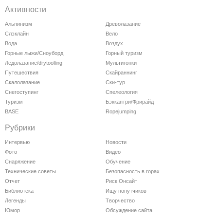
Активности
Альпинизм
Древолазание
Слэклайн
Вело
Вода
Воздух
Горные лыжи/Сноуборд
Горный туризм
Ледолазание/drytoolling
Мультигонки
Путешествия
Скайраннинг
Скалолазание
Ски-тур
Снегоступинг
Спелеология
Туризм
Бэккантри/Фрирайд
BASE
Ropejumping
Рубрики
Интервью
Новости
Фото
Видео
Снаряжение
Обучение
Технические советы
Безопасность в горах
Отчет
Риск Онсайт
Библиотека
Ищу попутчиков
Легенды
Творчество
Юмор
Обсуждение сайта