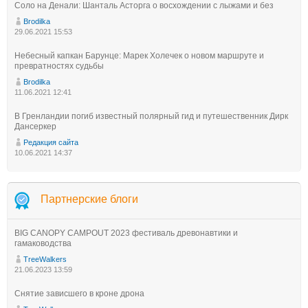
Соло на Денали: Шанталь Асторга о восхождении с лыжами и без
Brodilka
29.06.2021 15:53
Небесный капкан Барунце: Марек Холечек о новом маршруте и
превратностях судьбы
Brodilka
11.06.2021 12:41
В Гренландии погиб известный полярный гид и путешественник Дирк
Дансеркер
Редакция сайта
10.06.2021 14:37
Партнерские блоги
BIG CANOPY CAMPOUT 2023 фестиваль древонавтики и
гамаководства
TreeWalkers
21.06.2023 13:59
Снятие зависшего в кроне дрона