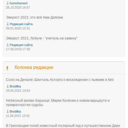
homohomeni
26.10.2020 16:57
Эверест 2021: это всё Ама-Даблам
Редакция сайта
09.01.2020 12:31
Эверест 2021: Лобуче - "учитель на замену"
Редакция сайта
17.06.2019 17:38
Колонка редакции
Соло на Денали: Шанталь Асторга о восхождении с лыжами и без
Brodilka
29.06.2021 15:53
Небесный капкан Барунце: Марек Холечек о новом маршруте и
превратностях судьбы
Brodilka
11.06.2021 12:41
В Гренландии погиб известный полярный гид и путешественник Дирк