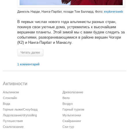
Даниэль Нарди, Нанга-Парбат, позади Том Баллард. Фото:
explorersweb
В первых числах нового года альпинисты разных стран,
покинув свои уютные дома, устремились к высочайшим
вершинам планеты. Этой зимой мы с вами будем следить за
событиями, разворачивающимися в районе вершин Чогори
(К2) и Нанга-Парбат и Манаслу.
Читать далее
1 комментарий
Активности
Альпинизм
Древолазание
Слэклайн
Вело
Вода
Воздух
Горные лыжи/Сноуборд
Горный туризм
Ледолазание/drytoolling
Мультигонки
Путешествия
Скайраннинг
Скалолазание
Ски-тур