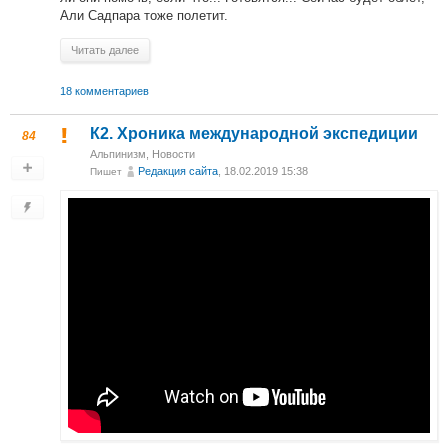
Али Садпара тоже полетит.
Читать далее
18 комментариев
К2. Хроника международной экспедиции
84
Альпинизм
,
Новости
Редакция сайта
, 18.02.2019 15:38
Пишет