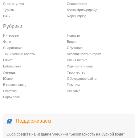
Снегоступинг
Спелеология
Туризм
Бэккантри/Фрирайд
BASE
Ropejumping
Рубрики
Интервью
Новости
Фото
Видео
Снаряжение
Обучение
Технические советы
Безопасность в горах
Отчет
Риск Онсайт
Библиотека
Ищу попутчиков
Легенды
Творчество
Юмор
Обсуждение сайта
Взаимопомощь
Помним
Оффтоп
Реклама
Барахолка
Поддерживаем
Сбор средств на издание учебника "Безопасность на бурной воде"