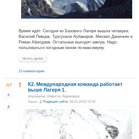
Время идёт. Сегодня из Базового Лагеря вышла четверка:
Василий Пивцов, Турсунали Аубакиров, Михаил Даничкин и
Роман Абилдаев. Остальные выходят завтра. Надо
пользоваться погодным окном по-максимуму.
Читать далее
23 комментария
К2. Международная команда работает
117
выше Лагеря 1.
Альпинизм
,
Новости
,
Каракорум
Редакция сайта
, 26.01.2019 14:32
Пишет