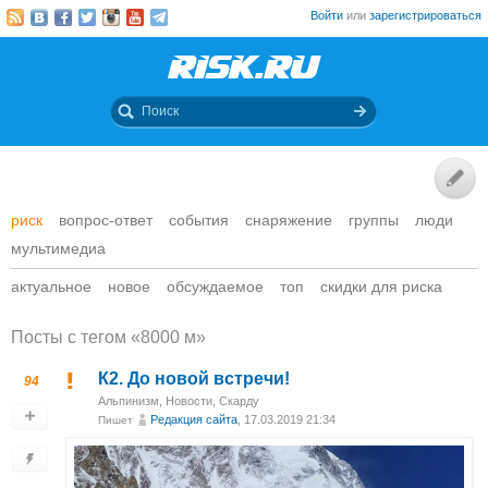
Войти
или
зарегистрироваться
риск
вопрос-ответ
события
снаряжение
группы
люди
мультимедиа
актуальное
новое
обсуждаемое
топ
скидки для риска
Посты c тегом «8000 м»
К2. До новой встречи!
94
Альпинизм
,
Новости
,
Скарду
Редакция сайта
, 17.03.2019 21:34
Пишет