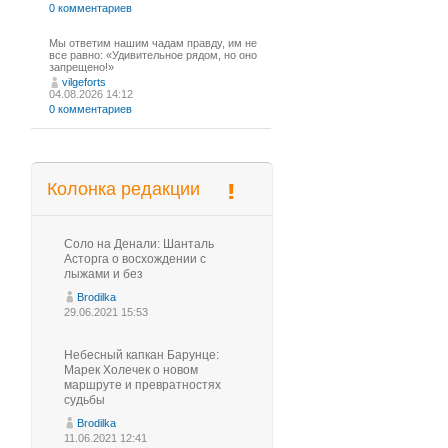
0 комментариев
Мы ответим нашим чадам правду, им не
все равно: «Удивительное рядом, но оно
запрещено!»
vilgeforts
04.08.2026 14:12
0 комментариев
Колонка редакции
Соло на Денали: Шанталь
Асторга о восхождении с
лыжами и без
Brodilka
29.06.2021 15:53
Небесный капкан Барунце:
Марек Холечек о новом
маршруте и превратностях
судьбы
Brodilka
11.06.2021 12:41