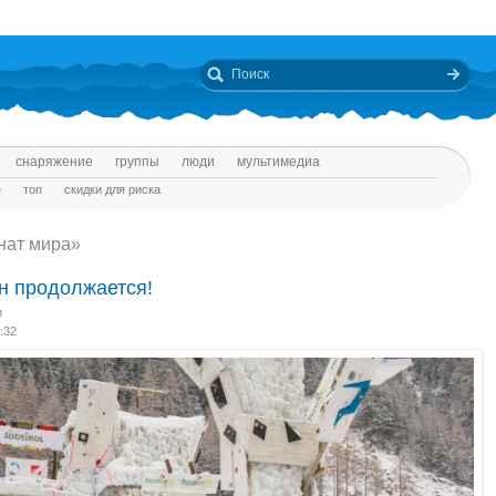
снаряжение
группы
люди
мультимедиа
е
топ
скидки для риска
нат мира»
н продолжается!
и
:32