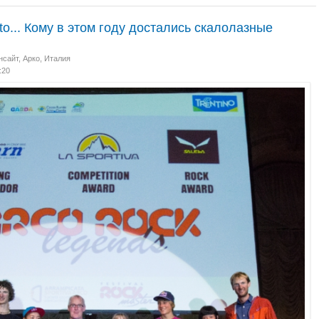
 to... Кому в этом году достались скалолазные
нсайт
,
Арко, Италия
:20