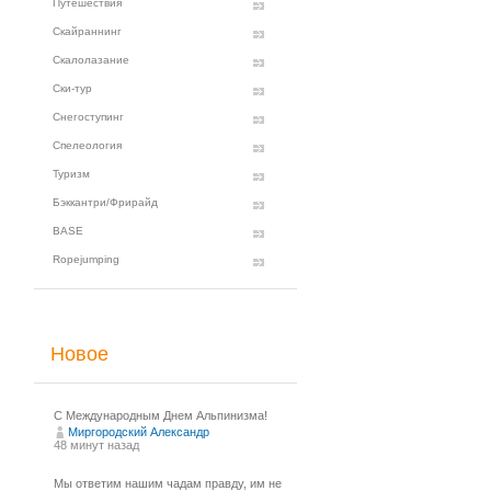
Путешествия
Скайраннинг
Скалолазание
Ски-тур
Снегоступинг
Спелеология
Туризм
Бэккантри/Фрирайд
BASE
Ropejumping
Новое
С Международным Днем Альпинизма!⁠
Миргородский Александр
48 минут назад
Мы ответим нашим чадам правду, им не