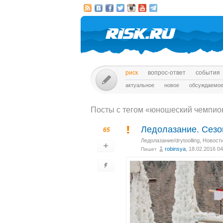
риск
вопрос-ответ
события
актуальное
новое
обсуждаемо
Посты c тегом «юношеский чемпио
Ледолазание. Сезо
65
Ледолазание/drytoolling
,
Новост
robinsya
, 18.02.2016 04
Пишет