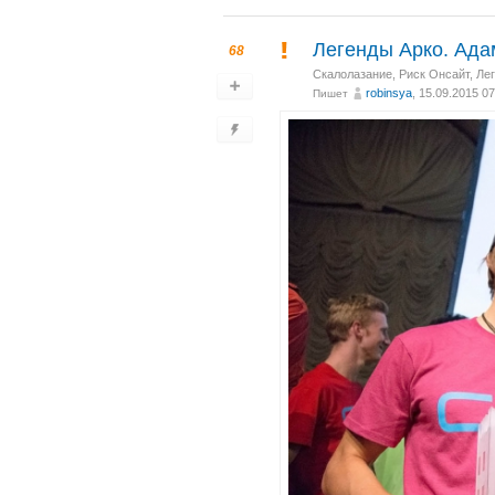
Легенды Арко. Ада
68
Скалолазание
,
Риск Онсайт
,
Ле
robinsya
, 15.09.2015 07
Пишет