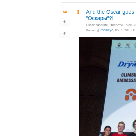
And the Oscar goes
68
"Оскары"?!
Скалолазание
,
Новости
,
Риск О
robinsya
, 05.09.2015 11
Пишет