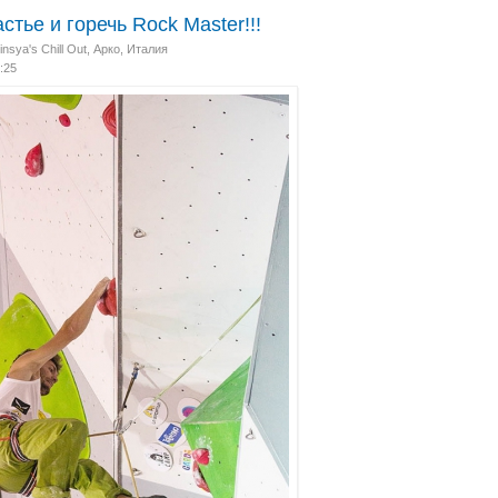
астье и горечь Rock Master!!!
nsya's Chill Out
,
Арко, Италия
:25