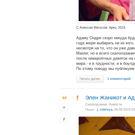
С Алексом Мегосом. Арко, 2015
Адаму Ондре скоро некуда буде
года жюри выбирать не из кого
несмотря на то, что он уже да
Master, но и всего скалолазани
после невероятных девяток на 
мира - и в трудности, и в боулд
По этому поводу мы публикуем
Читать далее
1 комментарий
Элен Жаникот и Ад
64
Скалолазание
,
Новости
robinsya
, 06.09.2015 03
Пишет