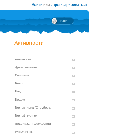
Войти
или
зарегистрироваться
Активности
Альпинизм
Древолазание
Слэклайн
Вело
Вода
Воздух
Горные лыжи/Сноуборд
Горный туризм
Ледолазание/drytoolling
Мультигонки