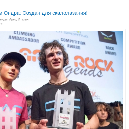
м Ондра: Создан для скалолазания!
генды
,
Арко, Италия
:15