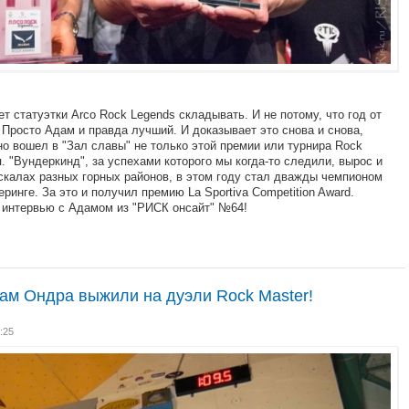
т статуэтки Arco Rock Legends складывать. И не потому, что год от
. Просто Адам и правда лучший. И доказывает это снова и снова,
вно вошел в "Зал славы" не только этой премии или турнира Rock
я. "Вундеркинд", за успехами которого мы когда-то следили, вырос и
скалах разных горных районов, в этом году стал дважды чемпионом
еринге. За это и получил премию La Sportiva Competition Award.
 интервью с Адамом из "РИСК онсайт" №64!
ам Ондра выжили на дуэли Rock Master!
:25