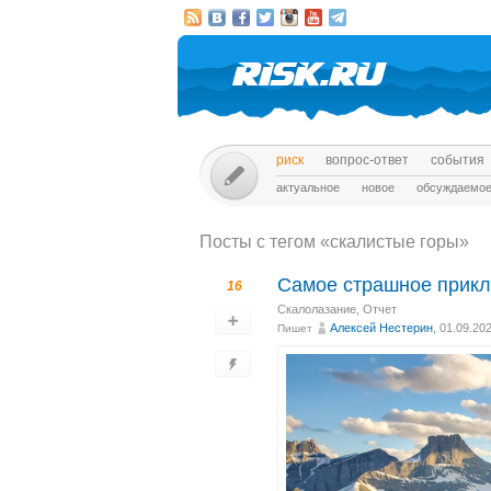
риск
вопрос-ответ
события
актуальное
новое
обсуждаемо
Посты c тегом «скалистые горы»
Самое страшное приклю
16
Скалолазание
,
Отчет
Алексей Нестерин
, 01.09.20
Пишет