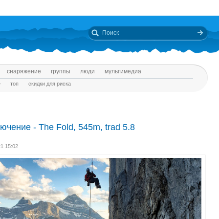
снаряжение
группы
люди
мультимедиа
е
топ
скидки для риска
чение - The Fold, 545m, trad 5.8
21 15:02