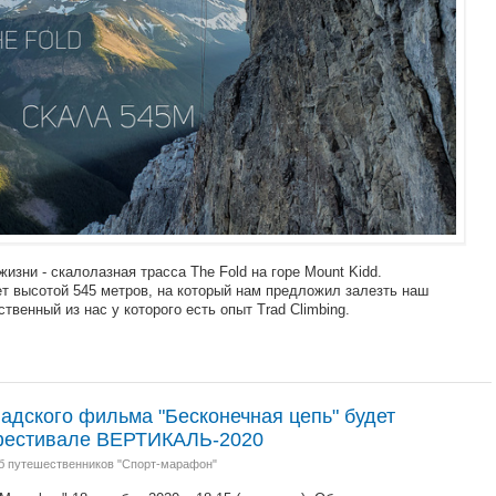
изни - скалолазная трасса The Fold на горе Mount Kidd.
т высотой 545 метров, на который нам предложил залезть наш
венный из нас у которого есть опыт Trad Climbing.
адского фильма "Бесконечная цепь" будет
офестивале ВЕРТИКАЛЬ-2020
б путешественников "Спорт-марафон"