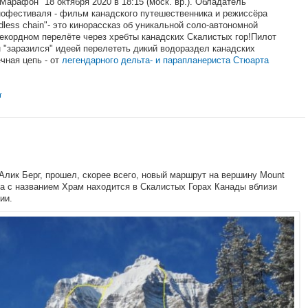
Марафон" 18 октября 2020 в 18:15 (моск. вр.). Обладатель
нофестиваля - фильм канадского путешественника и режиссёра
ess chain"- это кинорассказ об уникальной соло-автономной
екордном перелёте через хребты канадских Скалистых гор!Пилот
"заразился" идеей перелететь дикий водораздел канадских
чная цепь - от
легендарного дельта- и парапланериста Стюарта
т
Алик Берг, прошел, скорее всего, новый маршрут на вершину Mount
ра с названием Храм находится в Скалистых Горах Канады вблизи
ии.