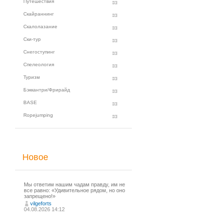
Путешествия
Скайраннинг
Скалолазание
Ски-тур
Снегоступинг
Спелеология
Туризм
Бэккантри/Фрирайд
BASE
Ropejumping
Новое
Мы ответим нашим чадам правду, им не
все равно: «Удивительное рядом, но оно
запрещено!»
vilgeforts
04.08.2026 14:12