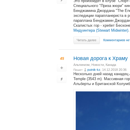
Это произойдёт в клубе "Спорт-
Специального "Приза жюри" ки
Бенджамина Джордана "The Endl
экспедиции парапланериста в р
параплана Бенджамин Джордан 
Скалистых гор - хребет Бесконе
Мидуинтера (Stewart Midwinter)
.
Читать далее
Комментариев не
Новая дорога к Храму
45
Альпинизм
,
Новости
,
Канада
putnik-kz
, 14.12.2018 20:36
Пишет
Несколько дней назад канадец 
Temple (3543 m). Массивная го
Альберты и Британской Колумб