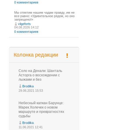
0 комментариев
Мы ответим нашим чадам правду, им не
все равно: «Удивительное рядом, но оно
запрещено!»
vilgeforts
04.08.2026 14:12
0 комментариев
Колонка редакции
Соло на Денали: Шанталь
Асторга о восхождении с
лыжами и без
Brodilka
29.06.2021 15:53
Небесный капкан Барунце:
Марек Холечек о новом
маршруте и превратностях
судьбы
Brodilka
11.06.2021 12:41