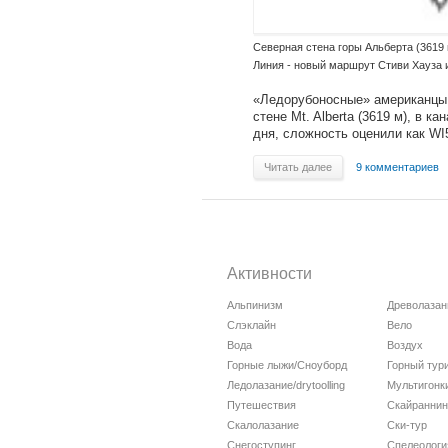
Северная стена горы Альберта (3619 
Линия - новый маршрут Стиви Хауза и
«Ледорубоносные» американцы 
стене Mt. Alberta (3619 м), в 
дня, сложность оценили как WI
Читать далее
9 комментариев
Активности
Альпинизм
Древолазан
Слэклайн
Вело
Вода
Воздух
Горные лыжи/Сноуборд
Горный тур
Ледолазание/drytoolling
Мультигонк
Путешествия
Скайраннин
Скалолазание
Ски-тур
Снегоступинг
Спелеологи