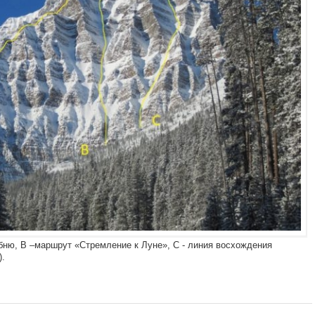
бню, B –маршрут «Стремление к Луне», C - линия восхождения
).