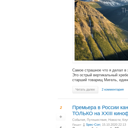
Самое страшное что я делал в ж
Это острый вертикальный хребе
старший товарищ Мигель, единст
Читать далее
2 комментария
Премьера в России кан
2
ТОЛЬКО на XXIII кин
События
,
Путешествия
,
Новости
,
Клу
Spec-Corr
, 15.10.2020 22:13
Пишет