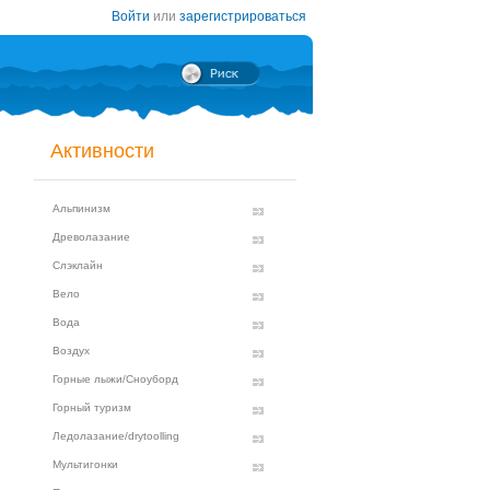
Войти
или
зарегистрироваться
Активности
Альпинизм
Древолазание
Слэклайн
Вело
Вода
Воздух
Горные лыжи/Сноуборд
Горный туризм
Ледолазание/drytoolling
Мультигонки