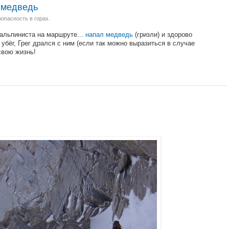
 медведь
зопасность в горах.
 альпиниста на маршруте...
напал медведь
(гризли) и здорово
 убёг, Грег дрался с ним (если так можно выразиться в случае
свою жизнь!