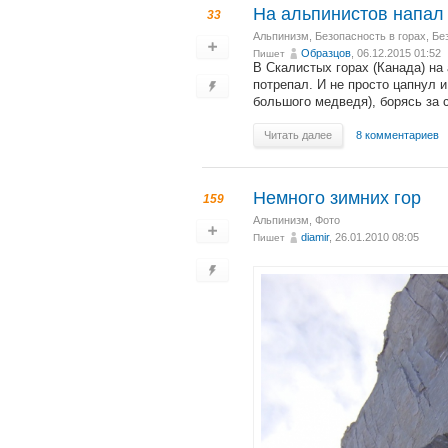
На альпинистов напал
33
Альпинизм
,
Безопасность в горах
,
Бе
Образцов
, 06.12.2015 01:52
Пишет
В Скалистых горах (Канада) на
потрепал. И не просто цапнул и
большого медведя), борясь за 
Читать далее
8 комментариев
Немного зимних гор
159
Альпинизм
,
Фото
diamir
, 26.01.2010 08:05
Пишет