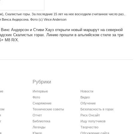
м), Скалистые горы. За последние 15 лет на нее восходили считанное число раз..
 Винса Андерсона. Фото (с) Vince Anderson
Винс Андерсон и Стиви Хауз открыли новый маршрут на северной
канадских Скалистых горах. Линию прошли в альпийском стиле за три
5+ M8 R/X.
Рубрики
ие
Интервью
Новости
Фото
Видео
Снаряжение
Обучение
изм
Технические советы
Безопасность в горах
и
Отчет
Риск Онсайт
г
Библиотека
Ищу попутчиков
Легенды
Творчество
я
Юмор
Обсуждение сайта