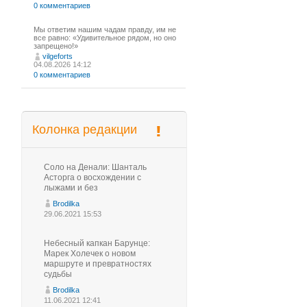
0 комментариев
Мы ответим нашим чадам правду, им не
все равно: «Удивительное рядом, но оно
запрещено!»
vilgeforts
04.08.2026 14:12
0 комментариев
Колонка редакции
Соло на Денали: Шанталь
Асторга о восхождении с
лыжами и без
Brodilka
29.06.2021 15:53
Небесный капкан Барунце:
Марек Холечек о новом
маршруте и превратностях
судьбы
Brodilka
11.06.2021 12:41