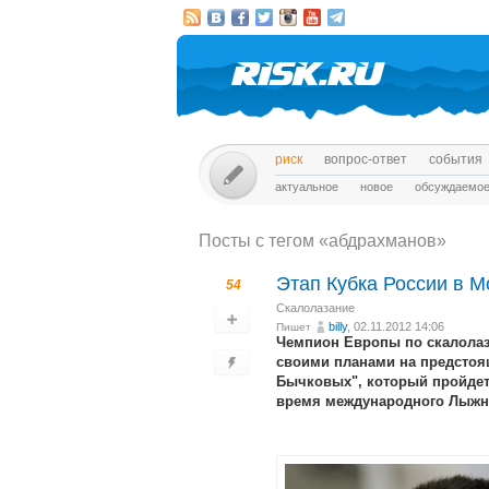
риск
вопрос-ответ
события
актуальное
новое
обсуждаемо
Посты c тегом «абдрахманов»
Этап Кубка России в 
54
Скалолазание
billy
, 02.11.2012 14:06
Пишет
Чемпион Европы по скалолаз
своими планами на предстоя
Бычковых", который пройдет с
время международного Лыжно