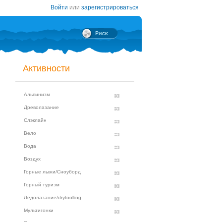
Войти
или
зарегистрироваться
Активности
Альпинизм
Древолазание
Слэклайн
Вело
Вода
Воздух
Горные лыжи/Сноуборд
Горный туризм
Ледолазание/drytoolling
Мультигонки