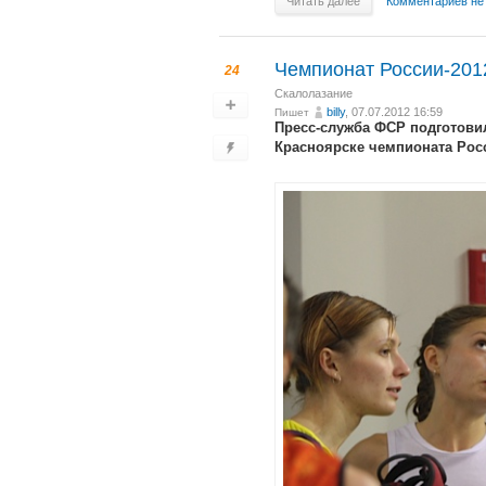
Читать далее
Комментариев не
Чемпионат России-2012
24
Скалолазание
billy
, 07.07.2012 16:59
Пишет
Пресс-служба ФСР подготови
Красноярске чемпионата Росс