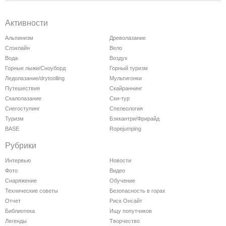
Активности
Альпинизм
Древолазание
Слэклайн
Вело
Вода
Воздух
Горные лыжи/Сноуборд
Горный туризм
Ледолазание/drytoolling
Мультигонки
Путешествия
Скайраннинг
Скалолазание
Ски-тур
Снегоступинг
Спелеология
Туризм
Бэккантри/Фрирайд
BASE
Ropejumping
Рубрики
Интервью
Новости
Фото
Видео
Снаряжение
Обучение
Технические советы
Безопасность в горах
Отчет
Риск Онсайт
Библиотека
Ищу попутчиков
Легенды
Творчество