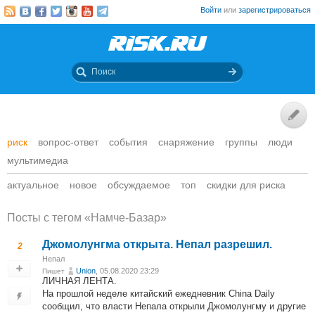
Войти
или
зарегистрироваться
риск
вопрос-ответ
события
снаряжение
группы
люди
мультимедиа
актуальное
новое
обсуждаемое
топ
скидки для риска
Посты c тегом «Намче-Базар»
Джомолунгма открыта. Непал разрешил.
2
Непал
Union
, 05.08.2020 23:29
Пишет
ЛИЧНАЯ ЛЕНТА.
На прошлой неделе китайский ежедневник China Daily
сообщил, что власти Непала открыли Джомолунгму и другие