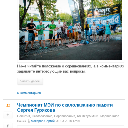
Ниже читайте положение о соревнованиях, а в комментариях
задавайте интересующие вас вопросы.
Читать далее
6 комментариев
Чемпионат МЭИ по скалолазанию памяти
11
Сергея Гурякова
События
,
Скалолазание
,
Соревнования
,
Альпклуб МЭИ
,
Марина Клаб
Макаров Сергей
, 31.03.2018 12:04
Пишет