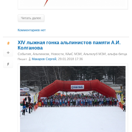
Читать далее
Комментариев нет
XIV лыжная гонка альпинистов памяти А.И.
8
Колганова
События
,
Альпинизм
,
Новости
,
КАиС МЭИ
,
Альпклуб МЭИ
,
альфа-битца
Макаров Сергей
, 29.01.2018 17:36
Пишет