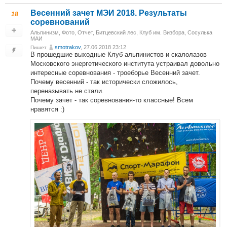
Весенний зачет МЭИ 2018. Результаты
18
соревнований
Альпинизм
,
Фото
,
Отчет
,
Битцевский лес, Клуб им. Визбора, Сосулька
МАИ
smotrakov
, 27.06.2018 23:12
Пишет
В прошедшие выходные Клуб альпинистов и скалолазов
Московского энергетического института устраивал довольно
интересные соревнования - троеборье Весенний зачет.
Почему весенний - так исторически сложилось,
переназывать не стали.
Почему зачет - так соревнования-то классные! Всем
нравятся :)