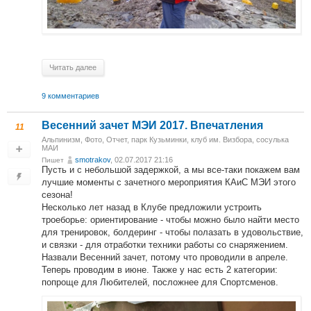
Читать далее
9 комментариев
Весенний зачет МЭИ 2017. Впечатления
11
Альпинизм
,
Фото
,
Отчет
,
парк Кузьминки, клуб им. Визбора, сосулька
МАИ
smotrakov
, 02.07.2017 21:16
Пишет
Пусть и с небольшой задержкой, а мы все-таки покажем вам
лучшие моменты с зачетного мероприятия КАиС МЭИ этого
сезона!
Несколько лет назад в Клубе предложили устроить
троеборье: ориентирование - чтобы можно было найти место
для тренировок, болдеринг - чтобы полазать в удовольствие,
и связки - для отработки техники работы со снаряжением.
Назвали Весенний зачет, потому что проводили в апреле.
Теперь проводим в июне. Также у нас есть 2 категории:
попроще для Любителей, посложнее для Спортсменов.