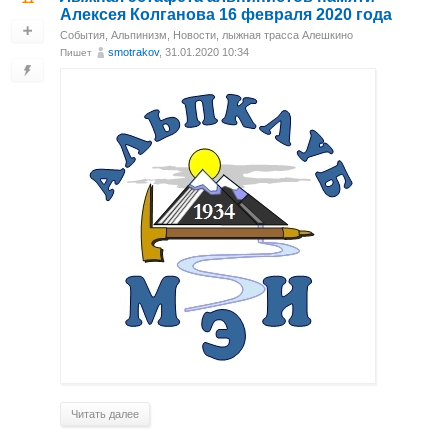
Алексея Колганова 16 февраля 2020 года
События
,
Альпинизм
,
Новости
,
лыжная трасса Алешкино
smotrakov
, 31.01.2020 10:34
Пишет
Читать далее