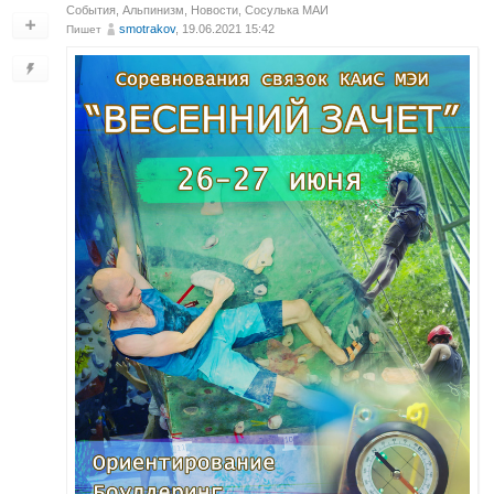
События
,
Альпинизм
,
Новости
,
Сосулька МАИ
smotrakov
, 19.06.2021 15:42
Пишет