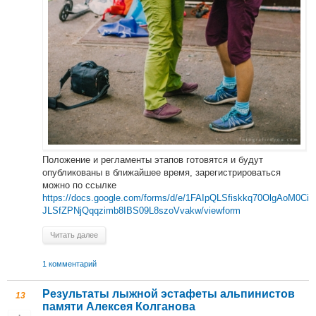
Положение и регламенты этапов готовятся и будут
опубликованы в ближайшее время, зарегистрироваться
можно по ссылке
https://docs.google.com/forms/d/e/1FAIpQLSfiskkq70OlgAoM0Ci
JLSfZPNjQqqzimb8IBS09L8szoVvakw/viewform
Читать далее
1 комментарий
Результаты лыжной эстафеты альпинистов
13
памяти Алексея Колганова