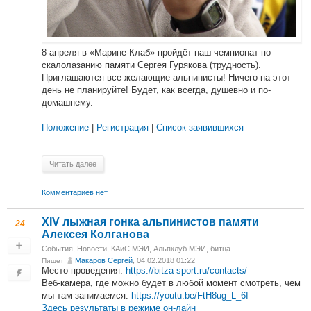
8 апреля в «Марине-Клаб» пройдёт наш чемпионат по
скалолазанию памяти Сергея Гурякова (трудность).
Приглашаются все желающие альпинисты! Ничего на этот
день не планируйте! Будет, как всегда, душевно и по-
домашнему.
Положение
|
Регистрация
|
Список заявившихся
Читать далее
Комментариев нет
XIV лыжная гонка альпинистов памяти
24
Алексея Колганова
События
,
Новости
,
КАиС МЭИ
,
Альпклуб МЭИ
,
битца
Макаров Сергей
, 04.02.2018 01:22
Пишет
Место проведения:
https://bitza-sport.ru/contacts/
Веб-камера, где можно будет в любой момент смотреть, чем
мы там занимаемся:
https://youtu.be/FtH8ug_L_6I
Здесь результаты в режиме он-лайн