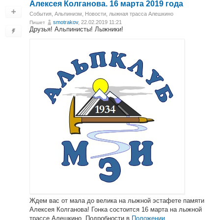
Алексея Колганова. 16 марта 2019 года
События
,
Альпинизм
,
Новости
,
лыжная трасса Алешкино
smotrakov
, 22.02.2019 11:21
Пишет
Друзья! Альпинисты! Лыжники!
Ждем вас от мала до велика на лыжной эстафете памяти
Алексея Колганова! Гонка состоится 16 марта на лыжной
трассе Алешкино. Подробности в
Положении