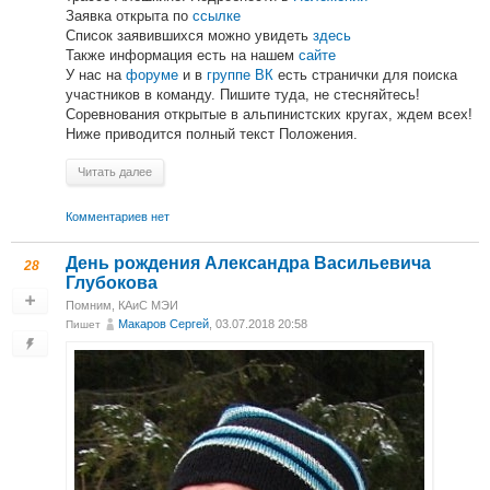
Заявка открыта по
ссылке
Список заявившихся можно увидеть
здесь
Также информация есть на нашем
сайте
У нас на
форуме
и в
группе ВК
есть странички для поиска
участников в команду. Пишите туда, не стесняйтесь!
Соревнования открытые в альпинистских кругах, ждем всех!
Ниже приводится полный текст Положения.
Читать далее
Комментариев нет
День рождения Александра Васильевича
28
Глубокова
Помним
,
КАиС МЭИ
Макаров Сергей
, 03.07.2018 20:58
Пишет