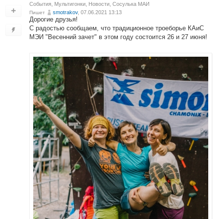
События
,
Мультигонки
,
Новости
,
Сосулька МАИ
smotrakov
, 07.06.2021 13:13
Пишет
Дорогие друзья!
С радостью сообщаем, что традиционное троеборье КАиС
МЭИ "Весенний зачет" в этом году состоится 26 и 27 июня!