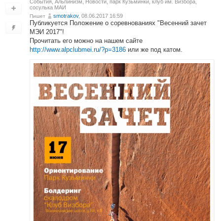
События
,
Альпинизм
,
Новости
,
парк Кузьминки, клуб им. Визбора,
сосулька МАИ
smotrakov
, 08.06.2017 16:59
Пишет
Публикуется Положение о соревнованиях "Весенний зачет
МЭИ 2017"!
Прочитать его можно на нашем сайте
http://www.alpclubmei.ru/?p=3186
или же под катом.