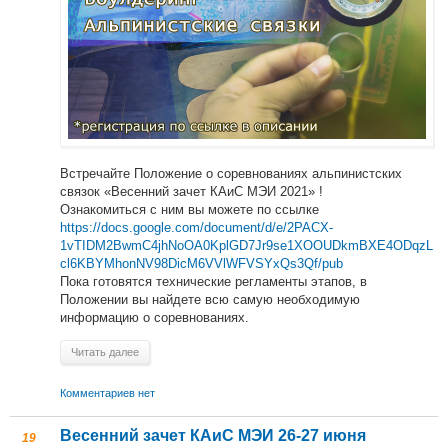
Встречайте Положение о соревнованиях альпинистских
связок «Весенний зачет КАиС МЭИ 2021» !
Ознакомиться с ним вы можете по ссылке
https://docs.google.com/document/d/e/2PACX-
1vTIDM2BwmC4jhNoOA0KplGD7Jr9se1XOOUDkmBXE4ODqzL
cl6KBYMhonNV98DicM6VVlWFVSYxQs3Qf/pub
Пока готовятся технические регламенты этапов, в
Положении вы найдете всю самую необходимую
информацию о соревнованиях.
Читать далее
Комментариев нет
Весенний зачет КАиС МЭИ 26-27 июня
19