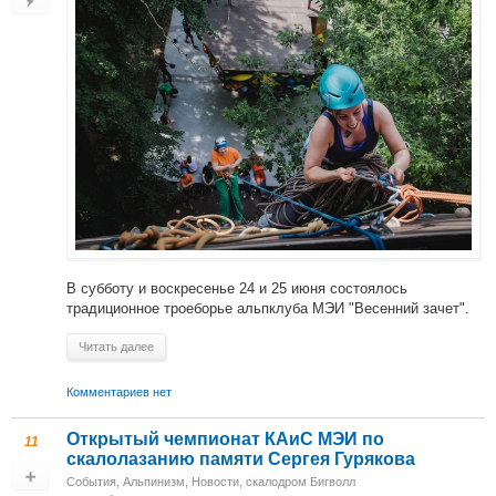
В субботу и воскресенье 24 и 25 июня состоялось
традиционное троеборье альпклуба МЭИ "Весенний зачет".
Читать далее
Комментариев нет
Открытый чемпионат КАиС МЭИ по
11
скалолазанию памяти Сергея Гурякова
События
,
Альпинизм
,
Новости
,
скалодром Бигволл