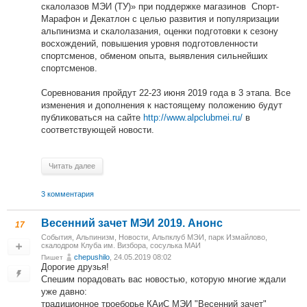
скалолазов МЭИ (ТУ)» при поддержке магазинов Спорт-
Марафон и Декатлон с целью развития и популяризации
альпинизма и скалолазания, оценки подготовки к сезону
восхождений, повышения уровня подготовленности
спортсменов, обменом опыта, выявления сильнейших
спортсменов.
Соревнования пройдут 22-23 июня 2019 года в 3 этапа. Все
изменения и дополнения к настоящему положению будут
публиковаться на сайте
http://www.alpclubmei.ru/
в
соответствующей новости.
Читать далее
3 комментария
Весенний зачет МЭИ 2019. Анонс
17
События
,
Альпинизм
,
Новости
,
Альпклуб МЭИ
,
парк Измайлово,
скалодром Клуба им. Визбора, сосулька МАИ
chepushilo
, 24.05.2019 08:02
Пишет
Дорогие друзья!
Спешим порадовать вас новостью, которую многие ждали
уже давно:
традиционное троеборье КАиС МЭИ "Весенний зачет"