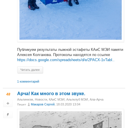
Публикуем результаты лыжной эстафеты КАиС МЭИ памяти
Алексея Колганова. Протоколы находятся по ссылке
https://docs.google.com/spreadsheets/d/e/2PACX-1vTabI..
Читать далее
1 комментарий
Арча! Как много в этом звуке.
48
Альпинизм
,
Новости
,
КАиС МЭИ
,
Альпклуб МЭИ
,
Ала-Арча
Макаров Сергей
, 18.03.2020 13:04
Пишет