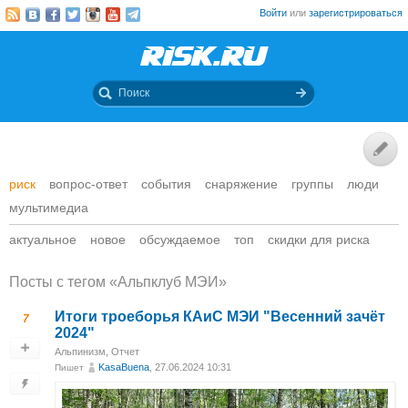
Войти
или
зарегистрироваться
риск
вопрос-ответ
события
снаряжение
группы
люди
мультимедиа
актуальное
новое
обсуждаемое
топ
скидки для риска
Посты c тегом «Альпклуб МЭИ»
Итоги троеборья КАиС МЭИ "Весенний зачёт
7
2024"
Альпинизм
,
Отчет
KasaBuena
, 27.06.2024 10:31
Пишет