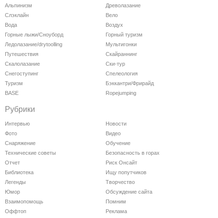
Альпинизм
Древолазание
Слэклайн
Вело
Вода
Воздух
Горные лыжи/Сноуборд
Горный туризм
Ледолазание/drytoolling
Мультигонки
Путешествия
Скайраннинг
Скалолазание
Ски-тур
Снегоступинг
Спелеология
Туризм
Бэккантри/Фрирайд
BASE
Ropejumping
Рубрики
Интервью
Новости
Фото
Видео
Снаряжение
Обучение
Технические советы
Безопасность в горах
Отчет
Риск Онсайт
Библиотека
Ищу попутчиков
Легенды
Творчество
Юмор
Обсуждение сайта
Взаимопомощь
Помним
Оффтоп
Реклама