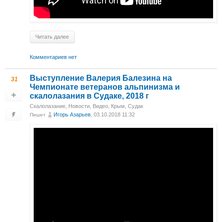
Читать далее
Комментариев нет
Выступление Валерия Балезина на
31
Чемпионате ветеранов альпинизма и
скалолазания в Судаке, 2018 г
Скалолазание
,
Новости
,
Видео
,
Крым, Судак
Игорь Азарьев
, 03.10.2018 11:32
Пишет