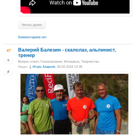
Читать далее
Комментариев нет
Валерий Балезин - скалолаз, альпинист,
47
тренер
Вопрос-ответ
,
Скалолазание
,
Интервью
,
Творчество
Игорь Азарьев
, 05.02.2018 13:38
Пишет