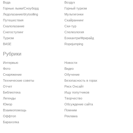
Вода
Воздух
Горные лыжи/Сноуборд
Горный туризм
Ледолазание/drytoolling
Мультигонки
Путешествия
Скайраннинг
Скалолазание
Ски-тур
Снегоступинг
Спелеология
Туризм
Бэккантри/Фрирайд
BASE
Ropejumping
Рубрики
Интервью
Новости
Фото
Видео
Снаряжение
Обучение
Технические советы
Безопасность в горах
Отчет
Риск Онсайт
Библиотека
Ищу попутчиков
Легенды
Творчество
Юмор
Обсуждение сайта
Взаимопомощь
Помним
Оффтоп
Реклама
Барахолка