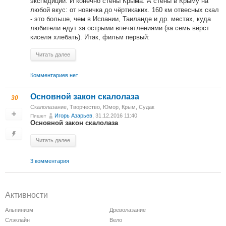
экспедиций. И конечно стены Крыма. А стены в Крыму на
любой вкус: от новичка до чёртикаких. 160 км отвесных скал
- это больше, чем в Испании, Таиланде и др. местах, куда
любители едут за острыми впечатлениями (за семь вёрст
киселя хлебать). Итак, фильм первый:
Читать далее
Комментариев нет
Основной закон скалолаза
30
Скалолазание
,
Творчество
,
Юмор
,
Крым, Судак
Игорь Азарьев
, 31.12.2016 11:40
Пишет
Основной закон скалолаза
Читать далее
3 комментария
Активности
Альпинизм
Древолазание
Слэклайн
Вело