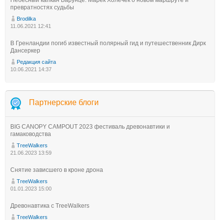
Небесный капкан Барунце: Марек Холечек о новом маршруте и
превратностях судьбы
Brodilka
11.06.2021 12:41
В Гренландии погиб известный полярный гид и путешественник Дирк
Дансеркер
Редакция сайта
10.06.2021 14:37
Партнерские блоги
BIG CANOPY CAMPOUT 2023 фестиваль древонавтики и
гамаководства
TreeWalkers
21.06.2023 13:59
Снятие зависшего в кроне дрона
TreeWalkers
01.01.2023 15:00
Древонавтика с TreeWalkers
TreeWalkers