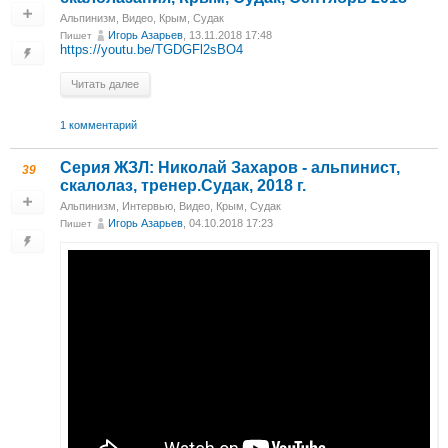
Альпинизм
,
Видео
,
Крым, Судак
Игорь Азарьев
, 13.11.2018 17:48
Пишет
https://youtu.be/TGDGFl2sBO4
Читать далее
1 комментарий
Серия ЖЗЛ: Николай Захаров - альпинист,
39
скалолаз, тренер.Судак, 2018 г.
Альпинизм
,
Интервью
,
Видео
,
Крым, Судак
Игорь Азарьев
, 04.10.2018 17:23
Пишет