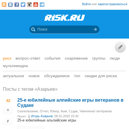
Войти
или
зарегистрироваться
риск
вопрос-ответ
события
снаряжение
группы
люди
мультимедиа
актуальное
новое
обсуждаемое
топ
скидки для риска
Посты c тегом «Азарьев»
25-е юбилейные алпийские игры ветеранов в
52
Судаке
Скалолазание
,
Отчет
,
Юмор
,
Кым, Судак, Чемпионат ветеранов
Игорь Азарьев
, 06.01.2020 15:42
Пишет
25-е юбилейные альпийские игры