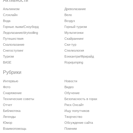
Активности
Альпинизм
Древолазание
Слэклайн
Вело
Вода
Воздух
Горные лыжи/Сноуборд
Горный туризм
Ледолазание/drytoolling
Мультигонки
Путешествия
Скайраннинг
Скалолазание
Ски-тур
Снегоступинг
Спелеология
Туризм
Бэккантри/Фрирайд
BASE
Ropejumping
Рубрики
Интервью
Новости
Фото
Видео
Снаряжение
Обучение
Технические советы
Безопасность в горах
Отчет
Риск Онсайт
Библиотека
Ищу попутчиков
Легенды
Творчество
Юмор
Обсуждение сайта
Взаимопомощь
Помним