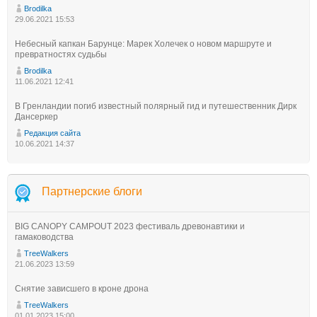
Brodilka
29.06.2021 15:53
Небесный капкан Барунце: Марек Холечек о новом маршруте и
превратностях судьбы
Brodilka
11.06.2021 12:41
В Гренландии погиб известный полярный гид и путешественник Дирк
Дансеркер
Редакция сайта
10.06.2021 14:37
Партнерские блоги
BIG CANOPY CAMPOUT 2023 фестиваль древонавтики и
гамаководства
TreeWalkers
21.06.2023 13:59
Снятие зависшего в кроне дрона
TreeWalkers
01.01.2023 15:00