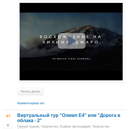
Читать далее
Комментариев нет
Виртуальный тур "Олимп E4" или "Дорога в
67
облака - 2"
Горный туризм
,
Творчество
,
Outdoor фотография
,
Творчество