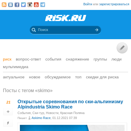
Войти
или
зарегистрироваться
риск
вопрос-ответ
события
снаряжение
группы
люди
мультимедиа
актуальное
новое
обсуждаемое
топ
скидки для риска
Посты c тегом «skimo»
Открытые соревнования по ски-альпинизму
21
Alpindustria Skimo Race
События
,
Ски-тур
,
Новости
,
Красная Поляна
Askimo Race
, 01.12.2021 07:39
Пишет