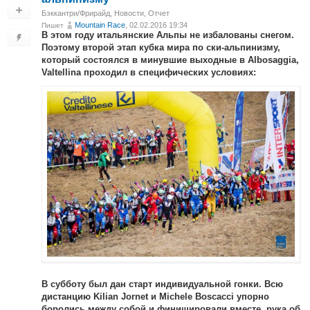
Бэккантри/Фрирайд
,
Новости
,
Отчет
Mountain Race
, 02.02.2016 19:34
Пишет
В этом году итальянские Альпы не избалованы снегом.
Поэтому второй этап кубка мира по ски-альпинизму,
который состоялся в минувшие выходные в Albosaggia,
Valtellina проходил в специфических условиях:
В субботу был дан старт индивидуальной гонки. Всю
дистанцию Kilian Jornet и Michele Boscacci упорно
боролись между собой и финишировали вместе, рука об