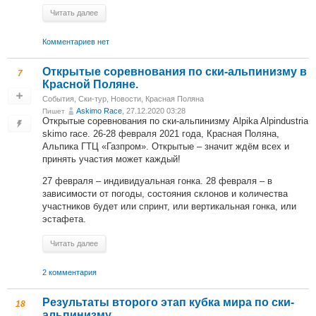
Читать далее
Комментариев нет
Открытые соревнования по ски-альпинизму в
7
Красной Поляне.
События
,
Ски-тур
,
Новости
,
Красная Поляна
Askimo Race
, 27.12.2020 03:28
Пишет
Открытые соревнования по ски-альпинизму Alpika Alpindustria
skimo race. 26-28 февраля 2021 года, Красная Поляна,
Альпика ГТЦ «Газпром». Открытые – значит ждём всех и
принять участия может каждый!
27 февраля – индивидуальная гонка. 28 февраля – в
зависимости от погоды, состояния склонов и количества
участников будет или спринт, или вертикальная гонка, или
эстафета.
Читать далее
2 комментария
Результаты второго этап кубка мира по ски-
18
альпинизму