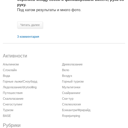
руку.
Под катом результаты и много фото.
Читать далее
3 комментария
Активности
Альпинизм
Древолазание
Слэклайн
Вело
Вода
Воздух
Горные лыжи/Сноуборд
Горный туризм
Ледолазание/drytoolling
Мультигонки
Путешествия
Скайраннинг
Скалолазание
Ски-тур
Снегоступинг
Спелеология
Туризм
Бэккантри/Фрирайд
BASE
Ropejumping
Рубрики