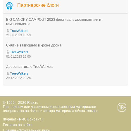
Партнерские блоги
BIG CANOPY CAMPOUT 2023 фестиваль древонавтики и
гамаководства
TreeWalkers
21.06.2023 13:59
Снятие зависшего в кроне дрона
TreeWalkers
01.01.2023 15:00
Древонавтика с TreeWalkers
TreeWalkers
29.12.2022 22:28
© 1996—2026 Risk.ru
При полном или частичном использовании материалов
гиперссылка на risk.ru и автора материала обязательна.
Журнал «РИСК онсайт»
Реклама на сайте
Премия «Хрустальный пик»