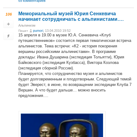
69 комментариев
Мемориальный музей Юрия Сенкевича
106
начинает сотрудничать с альпинистами….
Альпинизм
pumori
, 13.04.2010 19:52
Пишет
15 апреля в 19.00 в музее Ю.А. Сенкевича «Клуб
путешественников» состоится первая тематическая встреча
альпинистов. Тема встречи: «К2 - история покорения
вершины российскими альпинистами». В программе
доклады: Ивана Душарина (экспедиция Тольятти), Юрия
Байковского (экспедиция Кузбасса), Виктора Козлова
(экспедиция сборной России).
Планируется, что сотрудничество музея и альпинистов
будет долговременным и плодотворным. Следующей темой
будет Эверест, в июне, по возвращении экспедиции Клуба 7
Вершин. А что будет дальше… можно вносить
предложения….