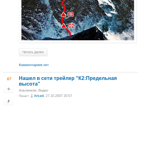
Читать далее
Комментариев нет
Нашел в сети трейлер "К2:Предельная
67
высота"
Альпинизм
,
Видео
Arkadi
, 27.10.2007 20:57
Пишет