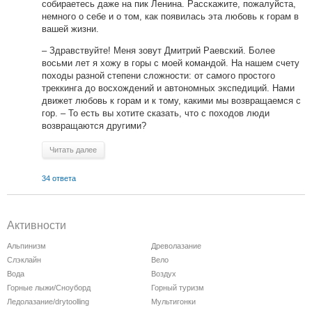
собираетесь даже на пик Ленина. Расскажите, пожалуйста,
немного о себе и о том, как появилась эта любовь к горам в
вашей жизни.
– Здравствуйте! Меня зовут Дмитрий Раевский. Более
восьми лет я хожу в горы с моей командой. На нашем счету
походы разной степени сложности: от самого простого
треккинга до восхождений и автономных экспедиций. Нами
движет любовь к горам и к тому, какими мы возвращаемся с
гор. – То есть вы хотите сказать, что с походов люди
возвращаются другими?
Читать далее
34 ответа
Активности
Альпинизм
Древолазание
Слэклайн
Вело
Вода
Воздух
Горные лыжи/Сноуборд
Горный туризм
Ледолазание/drytoolling
Мультигонки