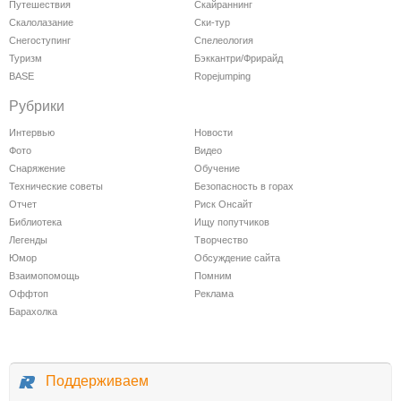
Путешествия
Скайраннинг
Скалолазание
Ски-тур
Снегоступинг
Спелеология
Туризм
Бэккантри/Фрирайд
BASE
Ropejumping
Рубрики
Интервью
Новости
Фото
Видео
Снаряжение
Обучение
Технические советы
Безопасность в горах
Отчет
Риск Онсайт
Библиотека
Ищу попутчиков
Легенды
Творчество
Юмор
Обсуждение сайта
Взаимопомощь
Помним
Оффтоп
Реклама
Барахолка
Поддерживаем