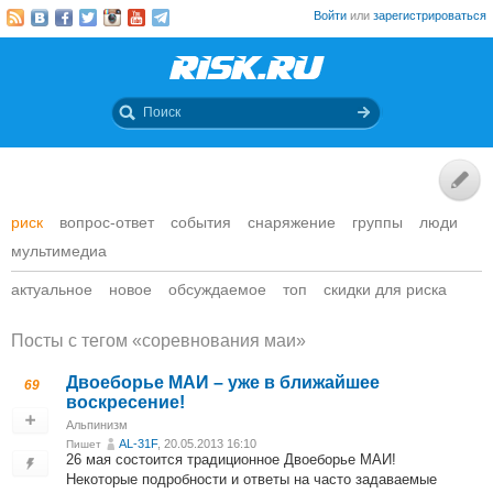
Войти
или
зарегистрироваться
риск
вопрос-ответ
события
снаряжение
группы
люди
мультимедиа
актуальное
новое
обсуждаемое
топ
скидки для риска
Посты c тегом «соревнования маи»
Двоеборье МАИ – уже в ближайшее
69
воскресение!
Альпинизм
AL-31F
, 20.05.2013 16:10
Пишет
26 мая состоится традиционное Двоеборье МАИ!
Некоторые подробности и ответы на часто задаваемые