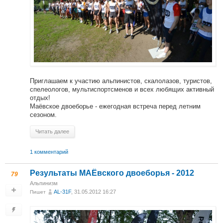
Приглашаем к участию альпинистов, скалолазов, туристов,
спелеологов, мультиспортсменов и всех любящих активный
отдых!
Маёвское двоеборье - ежегодная встреча перед летним
сезоном.
Читать далее
1 комментарий
Результаты МАЁвского двоеборья - 2012
79
Альпинизм
AL-31F
, 31.05.2012 16:27
Пишет