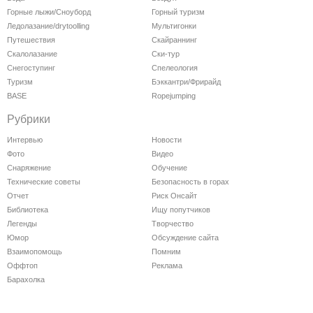
Горные лыжи/Сноуборд
Горный туризм
Ледолазание/drytoolling
Мультигонки
Путешествия
Скайраннинг
Скалолазание
Ски-тур
Снегоступинг
Спелеология
Туризм
Бэккантри/Фрирайд
BASE
Ropejumping
Рубрики
Интервью
Новости
Фото
Видео
Снаряжение
Обучение
Технические советы
Безопасность в горах
Отчет
Риск Онсайт
Библиотека
Ищу попутчиков
Легенды
Творчество
Юмор
Обсуждение сайта
Взаимопомощь
Помним
Оффтоп
Реклама
Барахолка