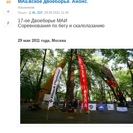
МАЁвское двоеборье. Анонс.
60
Альпинизм
AL-31F
, 29.04.2011 11:26
Пишет
17-ое Двоеборье МАИ
Соревнования по бегу и скалолазанию
29 мая 2011 года, Москва