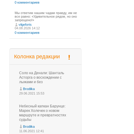
0 комментариев
Мы ответим нашим чадам правду, им не
все равно: «Удивительное рядом, но оно
запрещено!»
vilgeforts
04.08.2026 14:12
0 комментариев
Колонка редакции
Соло на Денали: Шанталь
Асторга о восхождении с
лыжами и без
Brodilka
29.06.2021 15:53
Небесный капкан Барунце:
Марек Холечек о новом
маршруте и превратностях
судьбы
Brodilka
11.06.2021 12:41