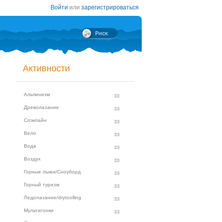
Войти
или
зарегистрироваться
Активности
Альпинизм
Древолазание
Слэклайн
Вело
Вода
Воздух
Горные лыжи/Сноуборд
Горный туризм
Ледолазание/drytoolling
Мультигонки