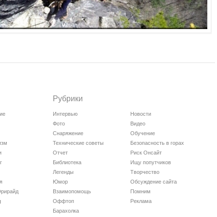
Рубрики
ие
Интервью
Новости
Фото
Видео
Снаряжение
Обучение
изм
Технические советы
Безопасность в горах
и
Отчет
Риск Онсайт
г
Библиотека
Ищу попутчиков
Легенды
Творчество
я
Юмор
Обсуждение сайта
Фрирайд
Взаимопомощь
Помним
g
Оффтоп
Реклама
Барахолка