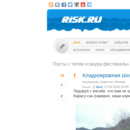
риск
вопрос-ответ
события
актуальное
новое
обсуждаемо
Посты c тегом «сакура фестиваль»
Хладнокровная Шоко
79
Альпинизм
,
Новости
,
Япония
liana
, 17.04.2016 23:48
Пишет
Ледоруб с васаби, это вам не х
Карасу-сан (наверно, наши корн