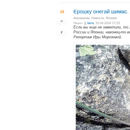
Ерошку онегай шимас. А
29
Альпинизм
,
Новости
,
Япония
liana
, 15.04.2016 17:23
Пишет
Если вы еще не заметили, то
России и Японии, наконец-то в
Репортаж Иры Морозовой.