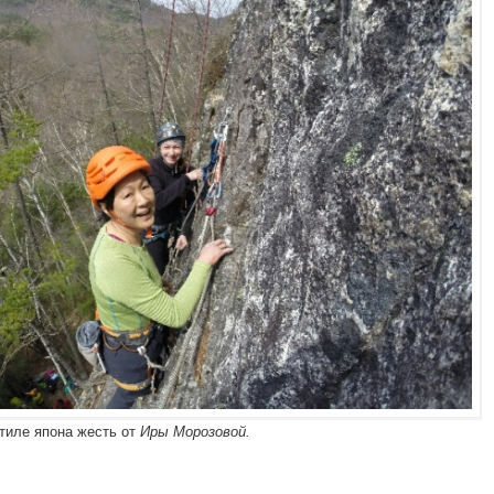
тиле япона жесть от
Иры Морозовой.