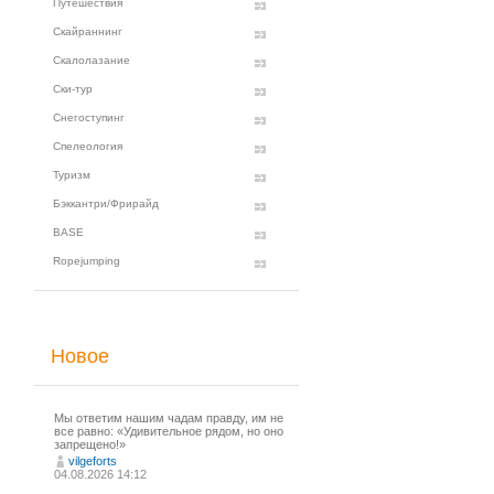
Путешествия
Скайраннинг
Скалолазание
Ски-тур
Снегоступинг
Спелеология
Туризм
Бэккантри/Фрирайд
BASE
Ropejumping
Новое
Мы ответим нашим чадам правду, им не
все равно: «Удивительное рядом, но оно
запрещено!»
vilgeforts
04.08.2026 14:12