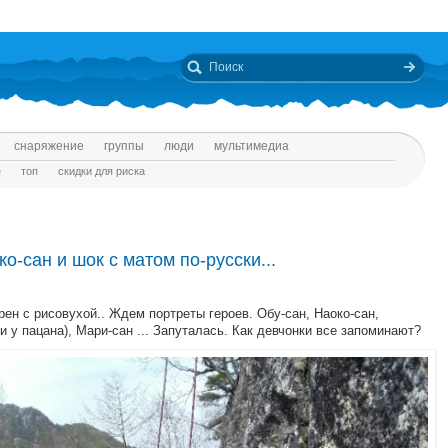
снаряжение
группы
люди
мультимедиа
е
топ
скидки для риска
-сан и шок с матом по-русски...
рен с рисовухой.. Ждем портреты героев. Обу-сан, Наоко-сан,
и у пацана), Мари-сан ... Запуталась. Как девчонки все запоминают?