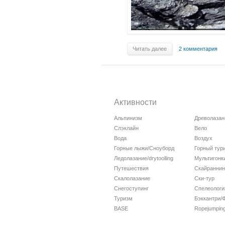
Читать далее
2 комментария
Активности
Альпинизм
Древолазан
Слэклайн
Вело
Вода
Воздух
Горные лыжи/Сноуборд
Горный тур
Ледолазание/drytoolling
Мультигонк
Путешествия
Скайраннин
Скалолазание
Ски-тур
Снегоступинг
Спелеологи
Туризм
Бэккантри/
BASE
Ropejumpin