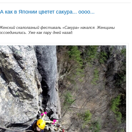
 как в Японии цветет сакура... оооо...
 Женский скалолазный фестиваль «Сакура» начался. Женщины
оссоединились. Уже как пару дней назад.