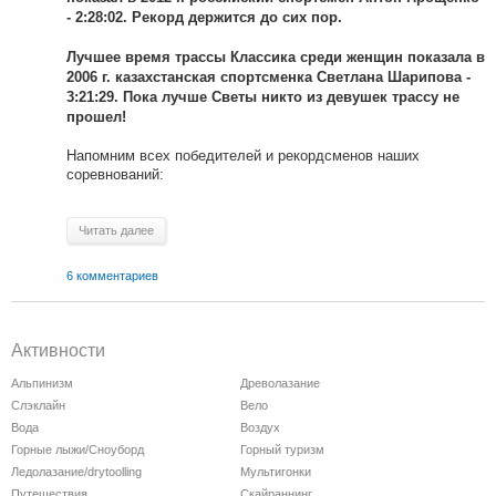
- 2:28:02. Рекорд держится до сих пор.
Лучшее время трассы Классика среди женщин показала в
2006 г. казахстанская спортсменка Светлана Шарипова -
3:21:29. Пока лучше Светы никто из девушек трассу не
прошел!
Напомним всех победителей и рекордсменов наших
соревнований:
Читать далее
6 комментариев
Активности
Альпинизм
Древолазание
Слэклайн
Вело
Вода
Воздух
Горные лыжи/Сноуборд
Горный туризм
Ледолазание/drytoolling
Мультигонки
Путешествия
Скайраннинг