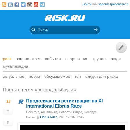
Войти
или
зарегистрироваться
риск
вопрос-ответ
события
снаряжение
группы
люди
мультимедиа
актуальное
новое
обсуждаемое
топ
скидки для риска
Посты c тегом «рекорд эльбруса»
Продолжается регистрация на XI
35
international Elbrus Race
События
,
Альпинизм
,
Новости
,
Видео
,
Эльбрус
Elbrus Race
, 24.07.2016 02:46
Пишет