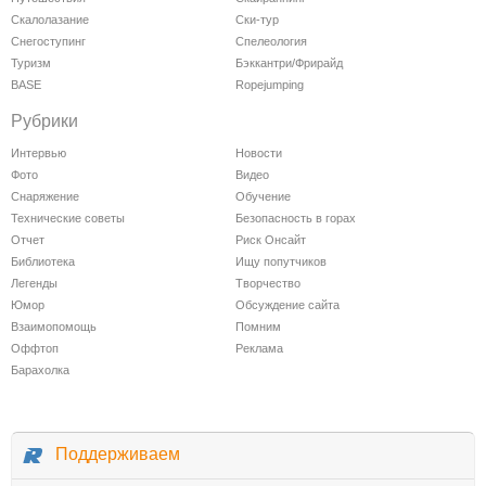
Скалолазание
Ски-тур
Снегоступинг
Спелеология
Туризм
Бэккантри/Фрирайд
BASE
Ropejumping
Рубрики
Интервью
Новости
Фото
Видео
Снаряжение
Обучение
Технические советы
Безопасность в горах
Отчет
Риск Онсайт
Библиотека
Ищу попутчиков
Легенды
Творчество
Юмор
Обсуждение сайта
Взаимопомощь
Помним
Оффтоп
Реклама
Барахолка
Поддерживаем