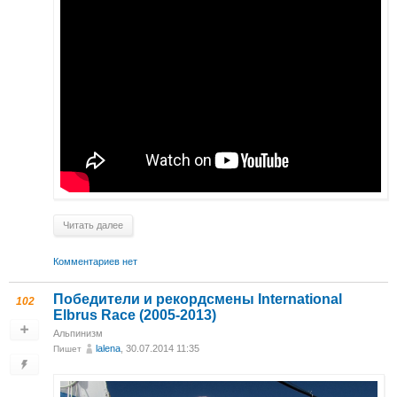
Читать далее
Комментариев нет
Победители и рекордсмены International
102
Elbrus Race (2005-2013)
Альпинизм
lalena
, 30.07.2014 11:35
Пишет