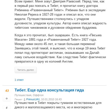
Всем привет. Меня зовут Дмитрия Раевский. Перед тем, как
в первый раз поехать в Тибет, я прочитал книгу доктора
Рябинина «Развенчанный Тибет». Рябинин был в экспедиции
Николая Рериха в 1927-28 годах и описал все, что они
видели. Путешественники столкнулись с упадком
духовности, упадком культуры. Автор книги описал жадность
тибетских чиновников и духовное обеднение буддизма.
Когда я это прочитал, был ошарашен. Есть книга «Письма
Махатм» 1881 года и «Развенчанный Тибет» 1927 года.
Между ними около 45 лет, и такая большая перемена!
Занявшись этой темой, я выяснил, что в конце 19 века Тибет
попал под протекторат англичан, оказывавших на Далай-
ламу сильное воздействие. Как следствие Тибет фактически
превратился в одну из колоний Англии.
Читать далее
1 ответ
Тибет. Еще одна консультация гида
43
Путешествия
,
Оффтоп
PrimusUA1
, 10.01.2010 16:43
Пишет
Путешествия в Тибет покрыты туманом естественным для
дикого и малопосещаемого места, но и многократно