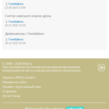
TreeWalkers
21.06.2023 13:59
Снятие зависшего в кроне дрона
TreeWalkers
01.01.2023 15:00
Древонавтика с TreeWalkers
TreeWalkers
29.12.2022 22:28
© 1996—2026 Risk.ru
При полном или частичном использовании материалов
гиперссылка на risk.ru и автора материала обязательна.
Журнал «РИСК онсайт»
Реклама на сайте
Премия «Хрустальный пик»
О проекте
20 лет Риска
Мобильный сайт сделан в