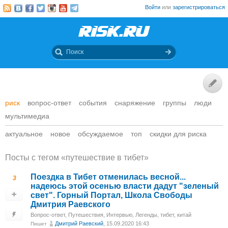
Войти
или
зарегистрироваться
риск
вопрос-ответ
события
снаряжение
группы
люди
мультимедиа
актуальное
новое
обсуждаемое
топ
скидки для риска
Посты c тегом «путешествие в тибет»
Поездка в Тибет отменилась весной...
3
надеюсь этой осенью власти дадут "зеленый
свет". Горный Портал, Школа Свободы
Дмитрия Раевского
Вопрос-ответ
,
Путешествия
,
Интервью
,
Легенды
,
тибет, китай
Дмитрий Раевский
, 15.09.2020 16:43
Пишет