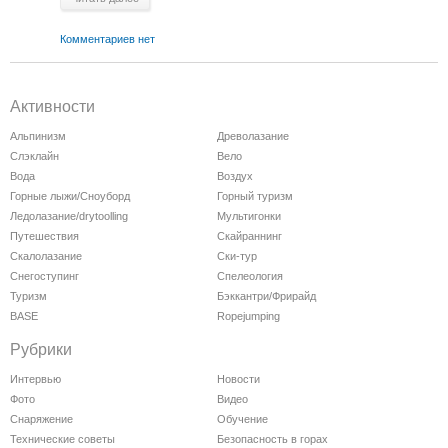
Комментариев нет
Активности
Альпинизм
Древолазание
Слэклайн
Вело
Вода
Воздух
Горные лыжи/Сноуборд
Горный туризм
Ледолазание/drytoolling
Мультигонки
Путешествия
Скайраннинг
Скалолазание
Ски-тур
Снегоступинг
Спелеология
Туризм
Бэккантри/Фрирайд
BASE
Ropejumping
Рубрики
Интервью
Новости
Фото
Видео
Снаряжение
Обучение
Технические советы
Безопасность в горах