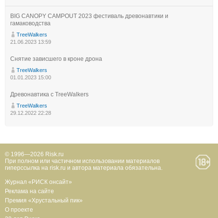
BIG CANOPY CAMPOUT 2023 фестиваль древонавтики и
гамаководства
TreeWalkers
21.06.2023 13:59
Снятие зависшего в кроне дрона
TreeWalkers
01.01.2023 15:00
Древонавтика с TreeWalkers
TreeWalkers
29.12.2022 22:28
© 1996—2026 Risk.ru
При полном или частичном использовании материалов
гиперссылка на risk.ru и автора материала обязательна.
Журнал «РИСК онсайт»
Реклама на сайте
Премия «Хрустальный пик»
О проекте