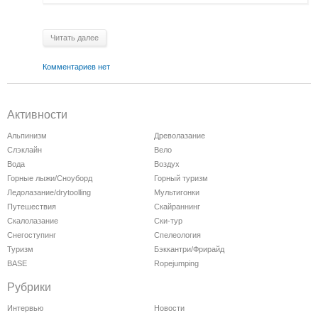
Читать далее
Комментариев нет
Активности
Альпинизм
Древолазание
Слэклайн
Вело
Вода
Воздух
Горные лыжи/Сноуборд
Горный туризм
Ледолазание/drytoolling
Мультигонки
Путешествия
Скайраннинг
Скалолазание
Ски-тур
Снегоступинг
Спелеология
Туризм
Бэккантри/Фрирайд
BASE
Ropejumping
Рубрики
Интервью
Новости