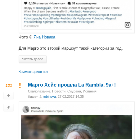
Фото ©
Яна Новака
Для Марго это второй маршрут такой категории за год.
Читать далее
Комментариев нет
Марго Хейс прошла La Rambla, 9а+!
121
Скалолазание
,
Новости
,
Сиурана, Испания
robinsya
, 27.02.2017 14:35
Пишет