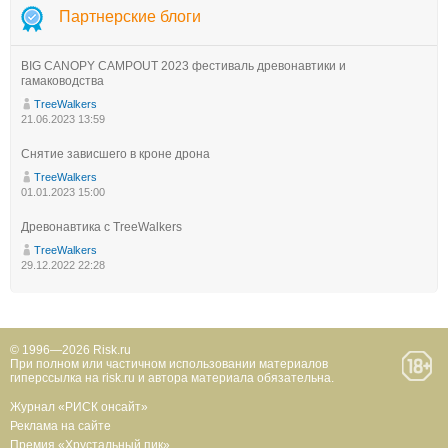
Партнерские блоги
BIG CANOPY CAMPOUT 2023 фестиваль древонавтики и
гамаководства
TreeWalkers
21.06.2023 13:59
Снятие зависшего в кроне дрона
TreeWalkers
01.01.2023 15:00
Древонавтика с TreeWalkers
TreeWalkers
29.12.2022 22:28
© 1996—2026 Risk.ru
При полном или частичном использовании материалов
гиперссылка на risk.ru и автора материала обязательна.
Журнал «РИСК онсайт»
Реклама на сайте
Премия «Хрустальный пик»