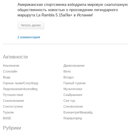
Американская спортсменка взбодрила мировую скалолазную
общественность новостью о прохождении легендарного
маршрута La Rambla 5.15a/9a+ в Испании!
Читать далее
2 комментария
Активности
Альпинизм
Древолазание
Слэклайн
Вело
Вода
Воздух
Горные лыжи/Сноуборд
Горный туризм
Ледолазание/drytoolling
Мультигонки
Путешествия
Скайраннинг
Скалолазание
Ски-тур
Снегоступинг
Спелеология
Туризм
Бэккантри/Фрирайд
BASE
Ropejumping
Рубрики