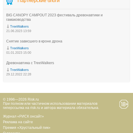
Партнерские блоги
BIG CANOPY CAMPOUT 2023 фестиваль древонавтики и
гамаководства
TreeWalkers
21.06.2023 13:59
Снятие зависшего в кроне дрона
TreeWalkers
01.01.2023 15:00
Древонавтика с TreeWalkers
TreeWalkers
29.12.2022 22:28
© 1996—2026 Risk.ru
При полном или частичном использовании материалов
гиперссылка на risk.ru и автора материала обязательна.
Журнал «РИСК онсайт»
Реклама на сайте
Премия «Хрустальный пик»