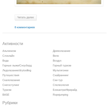
Читать далее
8 комментариев
Активности
Альпинизм
Древолазание
Слэклайн
Вело
Вода
Воздух
Горные лыжи/Сноуборд
Горный туризм
Ледолазание/drytoolling
Мультигонки
Путешествия
Скайраннинг
Скалолазание
Ски-тур
Снегоступинг
Спелеология
Туризм
Бэккантри/Фрирайд
BASE
Ropejumping
Рубрики