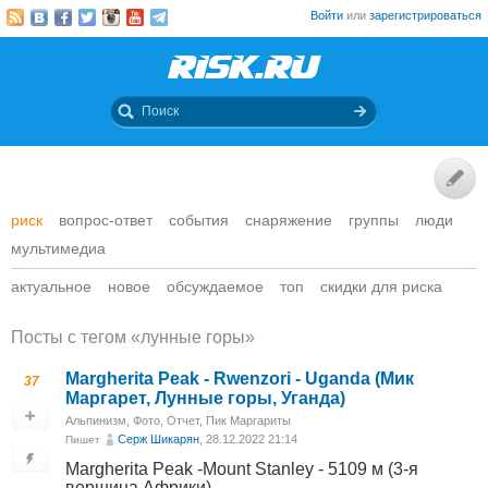
Войти
или
зарегистрироваться
риск
вопрос-ответ
события
снаряжение
группы
люди
мультимедиа
актуальное
новое
обсуждаемое
топ
скидки для риска
Посты c тегом «лунные горы»
Margherita Peak - Rwenzori - Uganda (Мик
37
Маргарет, Лунные горы, Уганда)
Альпинизм
,
Фото
,
Отчет
,
Пик Маргариты
Серж Шикарян
, 28.12.2022 21:14
Пишет
Margherita Peak -Mount Stanley - 5109 м (3-я
вершина Африки)