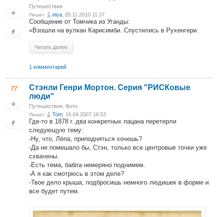
Путешествия
elya
, 05.11.2010 11:37
Пишет
Сообщение от Томчика из Уганды:
«Взошли на вулкан Карисимби. Спустились в Рухенгери.
Читать далее
1 комментарий
Стэнли Генри Мортон. Серия "РИСКовые
77
люди"
Путешествия
,
Фото
Tom
, 16.04.2007 16:53
Пишет
Где-то в 1878 г. два конкретных пацана перетерли
следующую тему:
-Ну, что, Лёпа, приподняться хочешь?
-Да не помешало бы, Стэн, только все центровые точки уже
схвачены.
-Есть тема, бабла немеряно поднимем.
-А я как смотрюсь в этом деле?
-Твое дело крыша, подбросишь немного людишек в форме и
все будет путем.