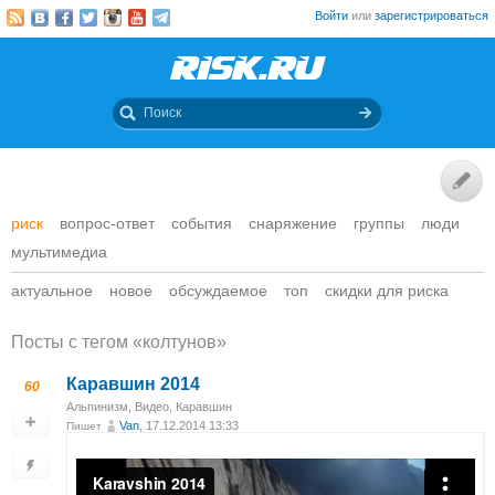
Войти
или
зарегистрироваться
риск
вопрос-ответ
события
снаряжение
группы
люди
мультимедиа
актуальное
новое
обсуждаемое
топ
скидки для риска
Посты c тегом «колтунов»
Каравшин 2014
60
Альпинизм
,
Видео
,
Каравшин
Van
, 17.12.2014 13:33
Пишет