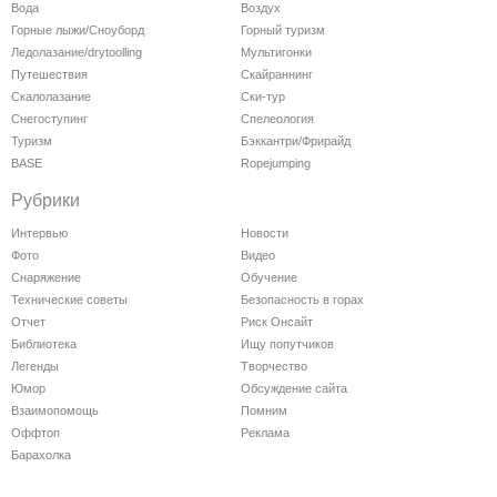
Вода
Воздух
Горные лыжи/Сноуборд
Горный туризм
Ледолазание/drytoolling
Мультигонки
Путешествия
Скайраннинг
Скалолазание
Ски-тур
Снегоступинг
Спелеология
Туризм
Бэккантри/Фрирайд
BASE
Ropejumping
Рубрики
Интервью
Новости
Фото
Видео
Снаряжение
Обучение
Технические советы
Безопасность в горах
Отчет
Риск Онсайт
Библиотека
Ищу попутчиков
Легенды
Творчество
Юмор
Обсуждение сайта
Взаимопомощь
Помним
Оффтоп
Реклама
Барахолка