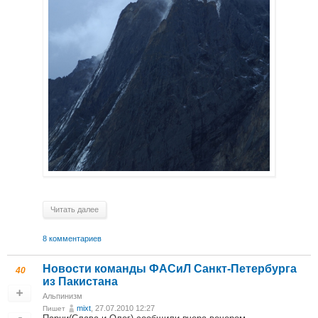
Читать далее
8 комментариев
Новости команды ФАСиЛ Санкт-Петербурга
40
из Пакистана
Альпинизм
mixt
, 27.07.2010 12:27
Пишет