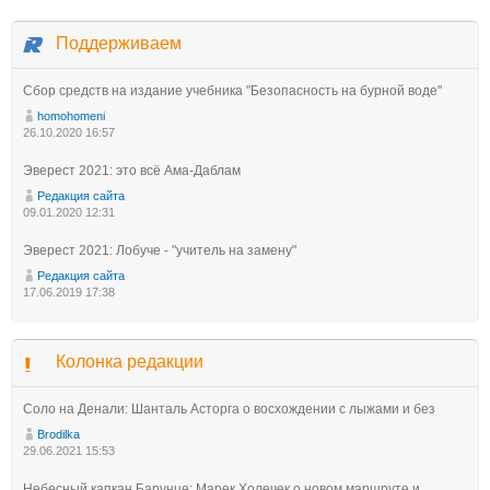
Поддерживаем
Сбор средств на издание учебника "Безопасность на бурной воде"
homohomeni
26.10.2020 16:57
Эверест 2021: это всё Ама-Даблам
Редакция сайта
09.01.2020 12:31
Эверест 2021: Лобуче - "учитель на замену"
Редакция сайта
17.06.2019 17:38
Колонка редакции
Соло на Денали: Шанталь Асторга о восхождении с лыжами и без
Brodilka
29.06.2021 15:53
Небесный капкан Барунце: Марек Холечек о новом маршруте и