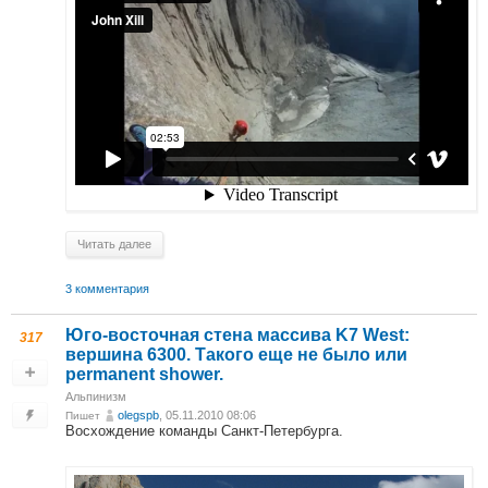
Читать далее
3 комментария
Юго-восточная стена массива K7 West:
317
вершина 6300. Такого еще не было или
permanent shower.
Альпинизм
olegspb
, 05.11.2010 08:06
Пишет
Восхождение команды Санкт-Петербурга.