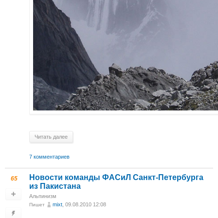
Читать далее
7 комментариев
Новости команды ФАСиЛ Санкт-Петербурга
65
из Пакистана
Альпинизм
mixt
, 09.08.2010 12:08
Пишет