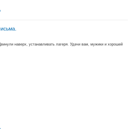
т
письма.
винули наверх, устанавливать лагеря. Удачи вам, мужики и хорошей
т