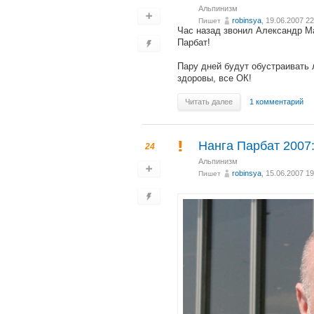
Альпинизм
robinsya
, 19.06.2007 22
Пишет
Час назад звонил Александр М
Парбат!
Пару дней будут обустраивать 
здоровы, все ОК!
Читать далее
1 комментарий
Нанга Парбат 2007
24
Альпинизм
robinsya
, 15.06.2007 19
Пишет