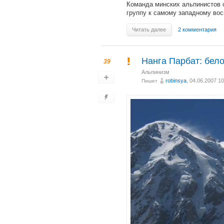
Команда минских альпинистов 
группу к самому западному вос
Читать далее
2 комментария
Нанга Парбат: бел
39
Альпинизм
robinsya
, 04.06.2007 10
Пишет