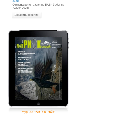
21.03
Открыта регистрация на BASK Забег на
Казбек 2026!
Добавить событие
Журнал "РИСК онсайт"