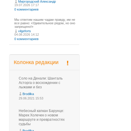
Миргородский Александр
19.07.2026 17:17
0 комментариев
Мы ответим нашим чадам правду, им не
все равно: «Удивительное рядом, но оно
запрещено!»
vilgeforts
04.08.2026 14:12
0 комментариев
Колонка редакции
Соло на Денали: Шанталь
Асторга о восхождении с
лыжами и без
Brodilka
29.06.2021 15:53
Небесный капкан Барунце:
Марек Холечек о новом
маршруте и превратностях
судьбы
Brodilka