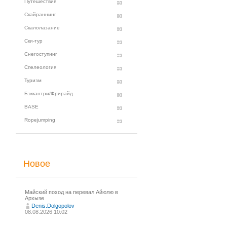
Путешествия
Скайраннинг
Скалолазание
Ски-тур
Снегоступинг
Спелеология
Туризм
Бэккантри/Фрирайд
BASE
Ropejumping
Новое
Майский поход на перевал Айюлю в
Архызе
Denis.Dolgopolov
08.08.2026 10:02