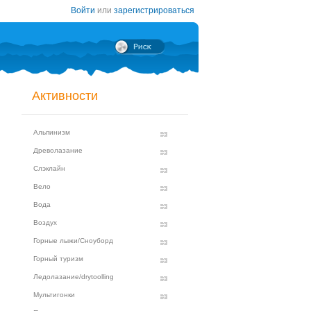
Войти
или
зарегистрироваться
Активности
Альпинизм
Древолазание
Слэклайн
Вело
Вода
Воздух
Горные лыжи/Сноуборд
Горный туризм
Ледолазание/drytoolling
Мультигонки