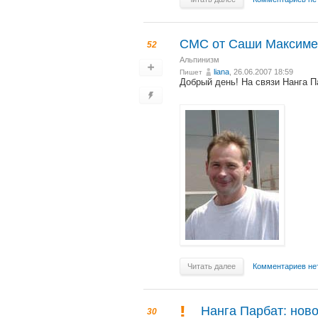
СМС от Саши Максимени
52
Альпинизм
liana
, 26.06.2007 18:59
Пишет
Добрый день! На связи Нанга П
Читать далее
Комментариев не
Нанга Парбат: ново
30