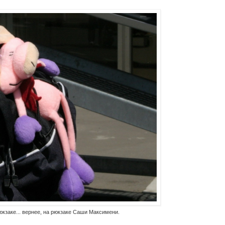
юкзаке... вернее, на рюкзаке Саши Максимени.