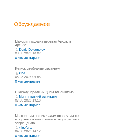
Обсуждаемое
Майский поход на перевал Айюлю в
Архызе
Denis.Dolgopolov
08.08.2026 10:02
0 комментариев
Клинок свободным лазаньем
kino
08.08.2026 06:53
0 комментариев
С Международным Днем Альпинизма!⁠
Миргородский Александр
07.08.2026 19:16
0 комментариев
Мы ответим нашим чадам правду, им не
все равно: «Удивительное рядом, но оно
запрещено!»
vilgeforts
04.08.2026 14:12
0 комментариев