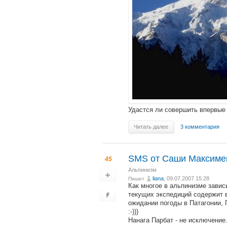
Удастся ли совершить впервые
Читать далее
3 комментария
SMS от Саши Максимени
45
Альпинизм
liana
, 09.07.2007 15:28
Пишет
Как многое в альпинизме завис
текущих экспедиций содержит 
ожидании погоды в Патагонии, 
:-)))
Нанага Парбат - не исключение