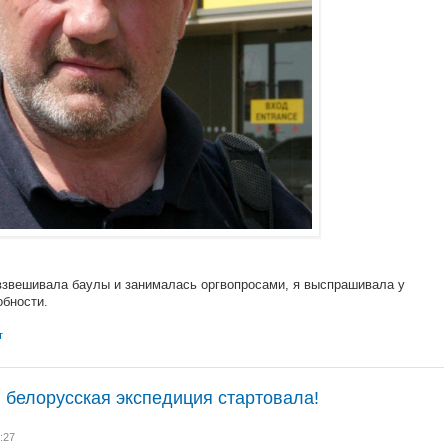
взвешивала баулы и занималась оргвопросами, я выспрашивала у
обности.
т
 белорусская экспедиция стартовала!
:27