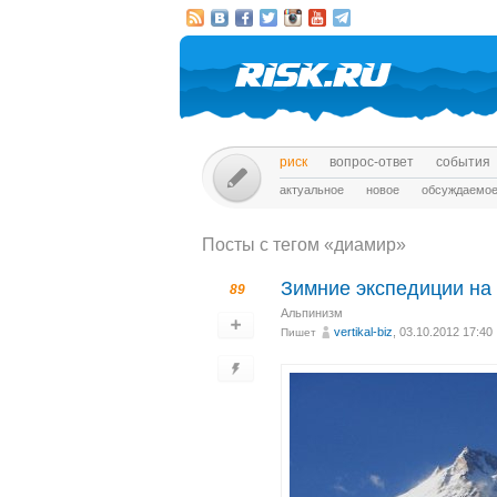
риск
вопрос-ответ
события
актуальное
новое
обсуждаемо
Посты c тегом «диамир»
Зимние экспедиции на
89
Альпинизм
vertikal-biz
, 03.10.2012 17:40
Пишет