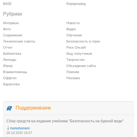
BASE
Ropejumping
Рубрики
Интервью
Новости
Фото
Видео
Снаряжение
Обучение
Технические советы
Безопасность в горах
Отчет
Риск Онсайт
Библиотека
Ищу попутчиков
Легенды
Творчество
Юмор
Обсуждение сайта
Взаимопомощь
Помним
Оффтоп
Реклама
Барахолка
Поддерживаем
Сбор средств на издание учебника "Безопасность на бурной воде"
homohomeni
26.10.2020 16:57