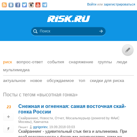
Войти
или
зарегистрироваться
риск
вопрос-ответ
события
снаряжение
группы
люди
мультимедиа
актуальное
новое
обсуждаемое
топ
скидки для риска
Посты c тегом «высотная гонка»
Снежная и огненная: самая восточная скай-
23
гонка России
Скайраннинг
,
Новости
,
Отчет
,
Мосальпкурьер (powered by ФАиС
Москвы)
,
Камчатка
ggrigoriev
, 19.09.2018 03:03
Пишет
Скайраннинг - удивительный стык бега и альпинизма. При
всей родственности с беговыми активностями, теми же