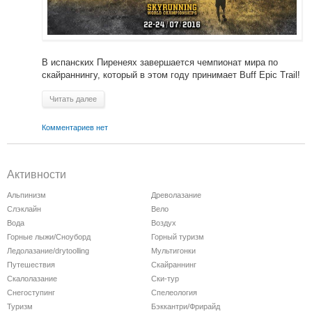
В испанских Пиренеях завершается чемпионат мира по
скайраннингу, который в этом году принимает Buff Epic Trail!
Читать далее
Комментариев нет
Активности
Альпинизм
Древолазание
Слэклайн
Вело
Вода
Воздух
Горные лыжи/Сноуборд
Горный туризм
Ледолазание/drytoolling
Мультигонки
Путешествия
Скайраннинг
Скалолазание
Ски-тур
Снегоступинг
Спелеология
Туризм
Бэккантри/Фрирайд