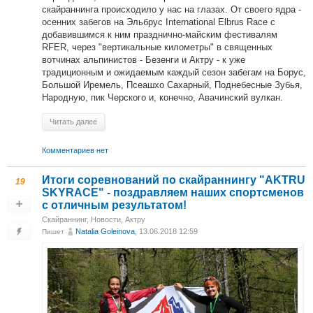
скайраннинга происходило у нас на глазах. От своего ядра -
осенних забегов на Эльбрус International Elbrus Race с
добавившимся к ним празднично-майским фестивалям
RFER, через "вертикальные километры" в священных
вотчинах альпинистов - Безенги и Актру - к уже
традиционным и ожидаемым каждый сезон забегам на Борус,
Большой Иремель, Псеашхо Сахарный, Поднебесные Зубья,
Народную, пик Черского и, конечно, Авачинский вулкан.
Читать далее
Комментариев нет
Итоги соревнований по скайраннингу "AKTRU
19
SKYRACE" - поздравляем наших спортсменов
с отличным результатом!
Скайраннинг
,
Новости
,
Актру
Natalia Goleinova
, 13.06.2018 12:59
Пишет