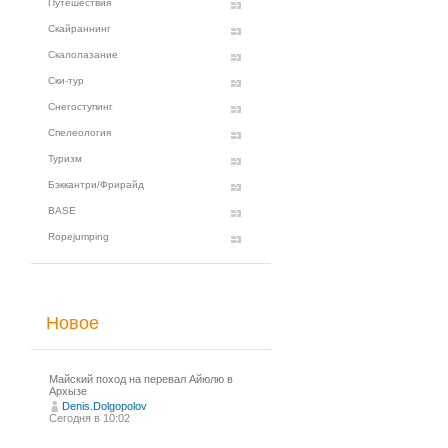
Путешествия
Скайраннинг
Скалолазание
Ски-тур
Снегоступинг
Спелеология
Туризм
Бэккантри/Фрирайд
BASE
Ropejumping
Новое
Майский поход на перевал Айюлю в
Архызе
Denis.Dolgopolov
Сегодня в 10:02