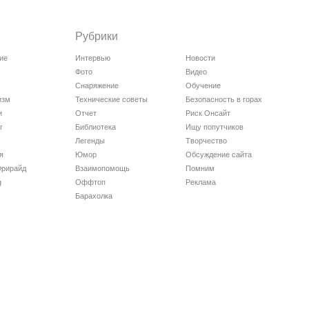
Рубрики
ие
Интервью
Новости
Фото
Видео
Снаряжение
Обучение
изм
Технические советы
Безопасность в горах
и
Отчет
Риск Онсайт
г
Библиотека
Ищу попутчиков
Легенды
Творчество
я
Юмор
Обсуждение сайта
Фрирайд
Взаимопомощь
Помним
g
Оффтоп
Реклама
Барахолка