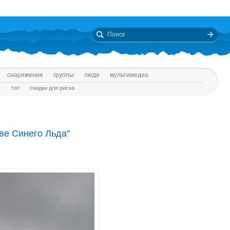
снаряжение
группы
люди
мультимедиа
е
топ
скидки для риска
ве Синего Льда"