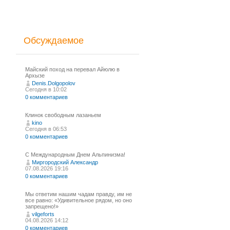
Обсуждаемое
Майский поход на перевал Айюлю в
Архызе
Denis.Dolgopolov
Сегодня в 10:02
0 комментариев
Клинок свободным лазаньем
kino
Сегодня в 06:53
0 комментариев
С Международным Днем Альпинизма!⁠
Миргородский Александр
07.08.2026 19:16
0 комментариев
Мы ответим нашим чадам правду, им не
все равно: «Удивительное рядом, но оно
запрещено!»
vilgeforts
04.08.2026 14:12
0 комментариев