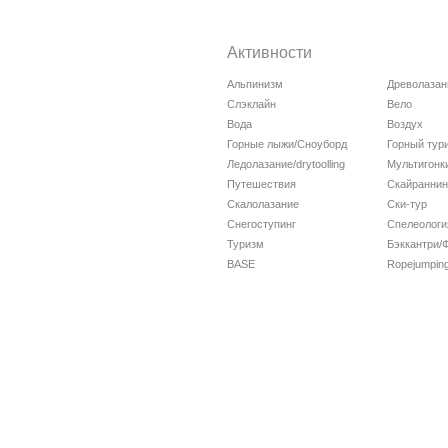
Активности
Альпинизм
Древолазан
Слэклайн
Вело
Вода
Воздух
Горные лыжи/Сноуборд
Горный тур
Ледолазание/drytoolling
Мультигонк
Путешествия
Скайраннин
Скалолазание
Ски-тур
Снегоступинг
Спелеологи
Туризм
Бэккантри/
BASE
Ropejumpin