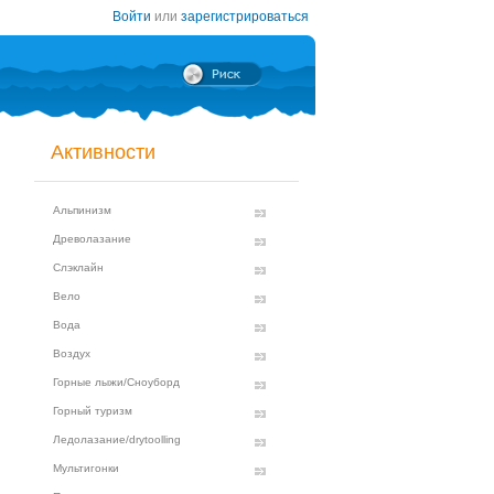
Войти
или
зарегистрироваться
Активности
Альпинизм
Древолазание
Слэклайн
Вело
Вода
Воздух
Горные лыжи/Сноуборд
Горный туризм
Ледолазание/drytoolling
Мультигонки