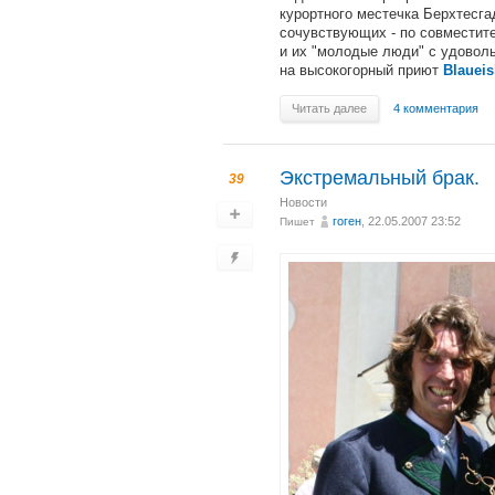
курортного местечка Берхтесгад
сочувствующих - по совместит
и их "молодые люди" с удоволь
на высокогорный приют
Blaueis
Читать далее
4 комментария
Экстремальный брак.
39
Новости
гоген
, 22.05.2007 23:52
Пишет