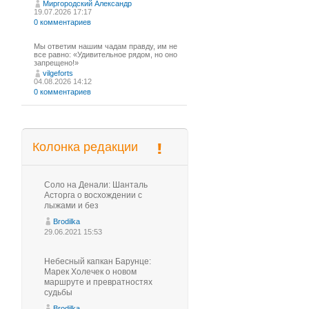
Миргородский Александр
19.07.2026 17:17
0 комментариев
Мы ответим нашим чадам правду, им не
все равно: «Удивительное рядом, но оно
запрещено!»
vilgeforts
04.08.2026 14:12
0 комментариев
Колонка редакции
Соло на Денали: Шанталь
Асторга о восхождении с
лыжами и без
Brodilka
29.06.2021 15:53
Небесный капкан Барунце:
Марек Холечек о новом
маршруте и превратностях
судьбы
Brodilka