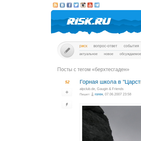
риск
вопрос-ответ
события
актуальное
новое
обсуждаемо
Посты c тегом «берхтесгаден»
Горная школа в "Царст
52
alpclub.de
,
Gaugin & Friends
гоген
, 07.06.2007 23:58
Пишет