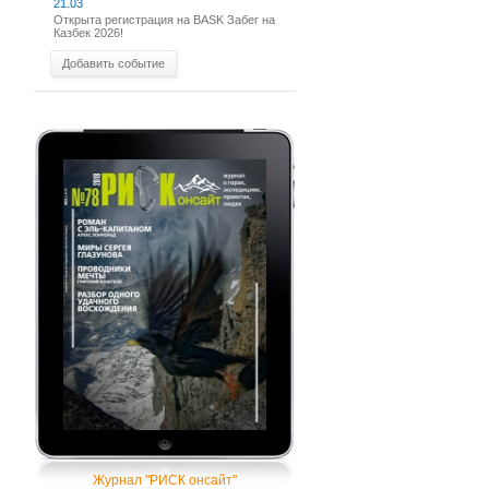
21.03
Открыта регистрация на BASK Забег на
Казбек 2026!
Добавить событие
Журнал "РИСК онсайт"