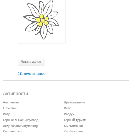
Читать далее
211 комментариев
Активности
Альпинизм
Древолазание
Слэклайн
Вело
Вода
Воздух
Горные лыжи/Сноуборд
Горный туризм
Ледолазание/drytoolling
Мультигонки
Путешествия
Скайраннинг