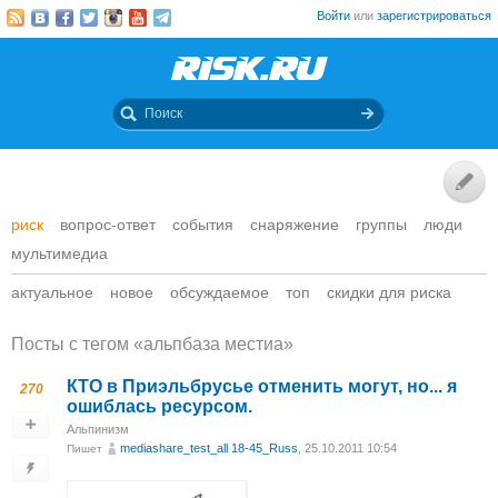
Войти
или
зарегистрироваться
риск
вопрос-ответ
события
снаряжение
группы
люди
мультимедиа
актуальное
новое
обсуждаемое
топ
скидки для риска
Посты c тегом «альпбаза местиа»
КТО в Приэльбрусье отменить могут, но... я
270
ошиблась ресурсом.
Альпинизм
mediashare_test_all 18-45_Russ
, 25.10.2011 10:54
Пишет