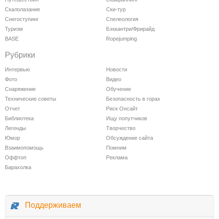
Скалолазание
Ски-тур
Снегоступинг
Спелеология
Туризм
Бэккантри/Фрирайд
BASE
Ropejumping
Рубрики
Интервью
Новости
Фото
Видео
Снаряжение
Обучение
Технические советы
Безопасность в горах
Отчет
Риск Онсайт
Библиотека
Ищу попутчиков
Легенды
Творчество
Юмор
Обсуждение сайта
Взаимопомощь
Помним
Оффтоп
Реклама
Барахолка
Поддерживаем