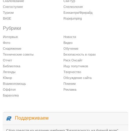
Скалолазание
Ски-тур
Снегоступинг
Спелеология
Туризм
Бэккантри/Фрирайд
BASE
Ropejumping
Рубрики
Интервью
Новости
Фото
Видео
Снаряжение
Обучение
Технические советы
Безопасность в горах
Отчет
Риск Онсайт
Библиотека
Ищу попутчиков
Легенды
Творчество
Юмор
Обсуждение сайта
Взаимопомощь
Помним
Оффтоп
Реклама
Барахолка
Поддерживаем
Сбор средств на издание учебника "Безопасность на бурной воде"