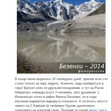
В конце июня выдалось 10 свободных дней, причем ясно это
стало только за пару недель. Конечно, надо выбираться в
горы! Бросил клич по друзьям-походникам, и тут на Риске.
Набралась команда всего 3 человека, зато душевная :).
Изначально хотел в район Фишта-Лагонаки, но в ходе
изучения вариантов маршрута отказался. А хотелось чего-то
нового на С.Кавказе (в любимую Грузию далековато-
дороговато на короткий срок). Полазив по своей
карте "где я