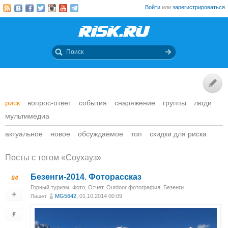
Войти
или
зарегистрироваться
риск
вопрос-ответ
события
снаряжение
группы
люди
мультимедиа
актуальное
новое
обсуждаемое
топ
скидки для риска
Посты c тегом «Соухауз»
Безенги-2014. Фоторассказ
94
Горный туризм
,
Фото
,
Отчет
,
Outdoor фотография
,
Безенги
MG5642
, 01.10.2014 00:09
Пишет