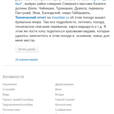
был"
, выбрал район севернее Северного массива Безенги:
долины Шиле, Чайнашки, Туранашки, Думала; перевалы
Пастуший, Яков, Балкарский; озеро Гийбашкёль.
на
mountain.ru
об этом походе вышел
Технический отчет
буквально вчера. Там все подробности, летопись похода,
техническое описание перевалов, карта маршрута и т.д. В
этом же посте хочу поделиться красивыми видами, которые
удалось запечатлеть в этом походе в, основном, новых для
меня местах.
Читать далее
16 комментариев
Активности
Альпинизм
Древолазание
Слэклайн
Вело
Вода
Воздух
Горные лыжи/Сноуборд
Горный туризм
Ледолазание/drytoolling
Мультигонки
Путешествия
Скайраннинг