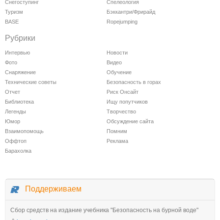
Снегоступинг
Спелеология
Туризм
Бэккантри/Фрирайд
BASE
Ropejumping
Рубрики
Интервью
Новости
Фото
Видео
Снаряжение
Обучение
Технические советы
Безопасность в горах
Отчет
Риск Онсайт
Библиотека
Ищу попутчиков
Легенды
Творчество
Юмор
Обсуждение сайта
Взаимопомощь
Помним
Оффтоп
Реклама
Барахолка
Поддерживаем
Сбор средств на издание учебника "Безопасность на бурной воде"