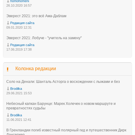
homohomeni
26.10.2020 16:57
Эверест 2021: это всё Ама-Даблам
Редакция сайта
09.01.2020 12:31
Эверест 2021: Лобуче - "учитель на замену"
Редакция сайта
17.06.2019 17:38
Колонка редакции
Соло на Денали: Шанталь Асторга о восхождении с лыжами и без
Brodilka
29.06.2021 15:53
Небесный капкан Барунце: Марек Холечек о новом маршруте и
превратностях судьбы
Brodilka
11.06.2021 12:41
В Гренландии погиб известный полярный гид и путешественник Дирк
Дансеркер