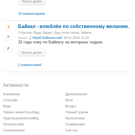
Читать далее
10 комментариев
Байкал - влюблён по собственному желанию.
5
События
,
Вода
,
Видео
,
Ищу попутчиков
,
байкал
Юрий Байкальский
, 30.01.2019 12:29
Пишет
32 года хожу по Байкалу на моторных лодках.
Читать далее
1 комментарий
Активности
Альпинизм
Древолазание
Слэклайн
Вело
Вода
Воздух
Горные лыжи/Сноуборд
Горный туризм
Ледолазание/drytoolling
Мультигонки
Путешествия
Скайраннинг
Скалолазание
Ски-тур