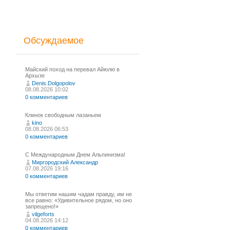
Обсуждаемое
Майский поход на перевал Айюлю в
Архызе
Denis.Dolgopolov
08.08.2026 10:02
0 комментариев
Клинок свободным лазаньем
kino
08.08.2026 06:53
0 комментариев
С Международным Днем Альпинизма!⁠
Миргородский Александр
07.08.2026 19:16
0 комментариев
Мы ответим нашим чадам правду, им не
все равно: «Удивительное рядом, но оно
запрещено!»
vilgeforts
04.08.2026 14:12
0 комментариев