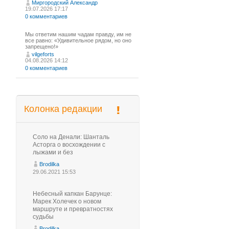
Миргородский Александр
19.07.2026 17:17
0 комментариев
Мы ответим нашим чадам правду, им не
все равно: «Удивительное рядом, но оно
запрещено!»
vilgeforts
04.08.2026 14:12
0 комментариев
Колонка редакции
Соло на Денали: Шанталь
Асторга о восхождении с
лыжами и без
Brodilka
29.06.2021 15:53
Небесный капкан Барунце:
Марек Холечек о новом
маршруте и превратностях
судьбы
Brodilka