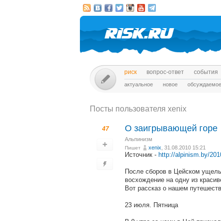
риск
вопрос-ответ
события
актуальное
новое
обсуждаемо
Посты пользователя xenix
О заигрывающей горе
47
Альпинизм
xenix
, 31.08.2010 15:21
Пишет
Источник -
http://alpinism.by/201
После сборов в Цейском ущелье
восхождение на одну из красив
Вот рассказ о нашем путешеств
23 июля. Пятница