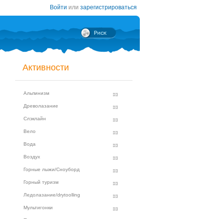
Войти
или
зарегистрироваться
Активности
Альпинизм
Древолазание
Слэклайн
Вело
Вода
Воздух
Горные лыжи/Сноуборд
Горный туризм
Ледолазание/drytoolling
Мультигонки