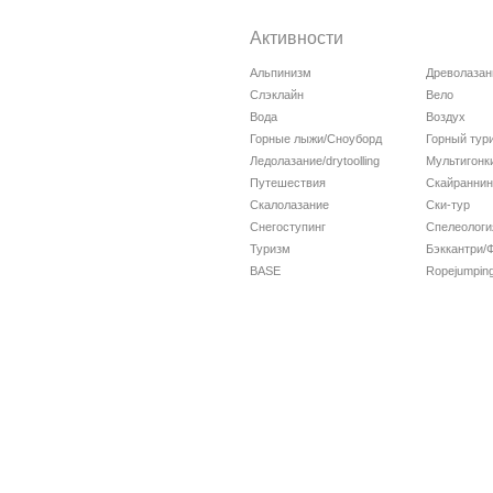
Активности
Альпинизм
Древолазан
Слэклайн
Вело
Вода
Воздух
Горные лыжи/Сноуборд
Горный тур
Ледолазание/drytoolling
Мультигонк
Путешествия
Скайраннин
Скалолазание
Ски-тур
Снегоступинг
Спелеологи
Туризм
Бэккантри/
BASE
Ropejumpin