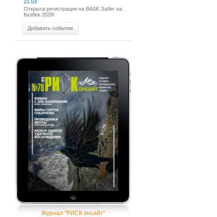
21.03
Открыта регистрация на BASK Забег на
Казбек 2026!
Добавить событие
Журнал "РИСК онсайт"