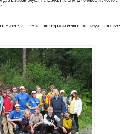
о два микроавтобуса. На Казбек нас шло 11 человек, и вместе с
и.
в Минске, а с кем-то – на закрытии сезона, где-нибудь в октябре.