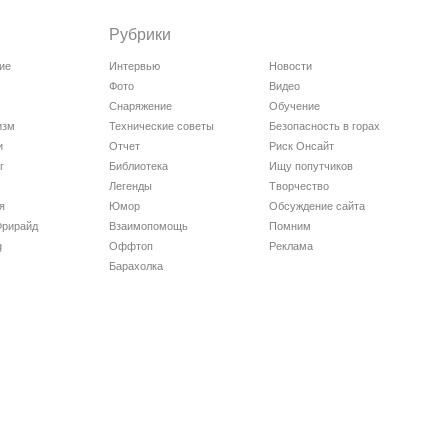
Рубрики
ие
Интервью
Новости
Фото
Видео
Снаряжение
Обучение
изм
Технические советы
Безопасность в горах
и
Отчет
Риск Онсайт
г
Библиотека
Ищу попутчиков
Легенды
Творчество
я
Юмор
Обсуждение сайта
Фрирайд
Взаимопомощь
Помним
g
Оффтоп
Реклама
Барахолка