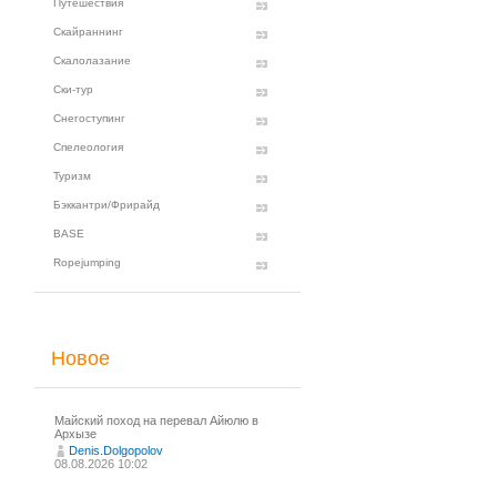
Путешествия
Скайраннинг
Скалолазание
Ски-тур
Снегоступинг
Спелеология
Туризм
Бэккантри/Фрирайд
BASE
Ropejumping
Новое
Майский поход на перевал Айюлю в
Архызе
Denis.Dolgopolov
08.08.2026 10:02