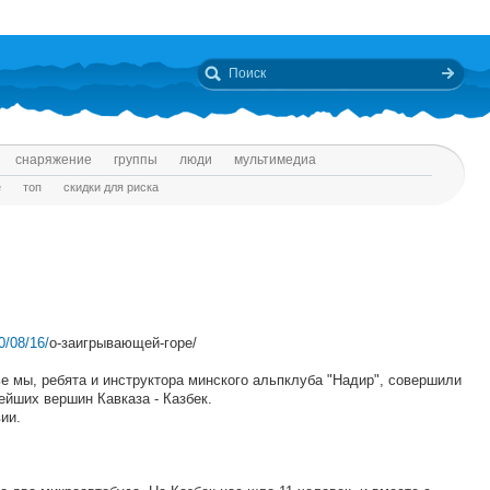
снаряжение
группы
люди
мультимедиа
е
топ
скидки для риска
0/08/16/
о-заигрывающей-горе/
 мы, ребята и инструктора минского альпклуба "Надир", совершили
ейших вершин Кавказа - Казбек.
ии.