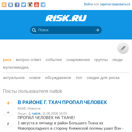
Войти
или
зарегистрироваться
риск
вопрос-ответ
события
снаряжение
группы
люди
мультимедиа
актуальное
новое
обсуждаемое
топ
скидки для риска
Посты пользователя nattok
В РАЙОНЕ Г. ТХАЧ ПРОПАЛ ЧЕЛОВЕК
6
BASE
,
Новости
nattok
, 11.08.2008 18:03
Пишет
ПРОПАЛ ЧЕЛОВЕК НА ТХАЧЕ!
1 августа в пятницу в район Большого Тхача из
Новопрохладного в сторону Княжеской поляны ушел Вэн -