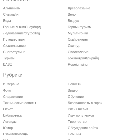
Альпинизм
Древолазание
Слэклайн
Вело
Вода
Воздух
Горные лыжи/Сноуборд
Горный туризм
Ледолазание/drytoolling
Мультигонки
Путешествия
Скайраннинг
Скалолазание
Ски-тур
Снегоступинг
Спелеология
Туризм
Бэккантри/Фрирайд
BASE
Ropejumping
Рубрики
Интервью
Новости
Фото
Видео
Снаряжение
Обучение
Технические советы
Безопасность в горах
Отчет
Риск Онсайт
Библиотека
Ищу попутчиков
Легенды
Творчество
Юмор
Обсуждение сайта
Взаимопомощь
Помним