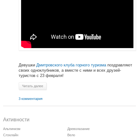
Девушки
Дмитровского клуба горного туризма
поздравляют
своих одноклубников, а вместе с ними и всех друзей-
туристов с 23 февраля!
Читать далее
3 комментария
Активности
Альпинизм
Древолазание
Слэклайн
Вело