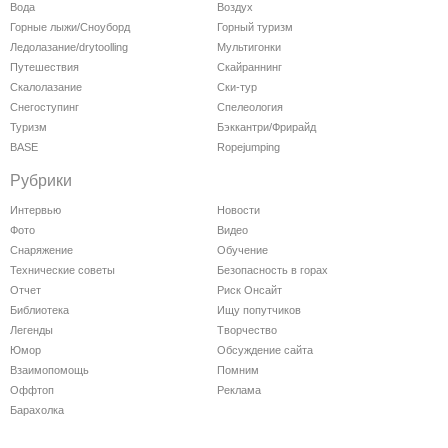
Вода
Воздух
Горные лыжи/Сноуборд
Горный туризм
Ледолазание/drytoolling
Мультигонки
Путешествия
Скайраннинг
Скалолазание
Ски-тур
Снегоступинг
Спелеология
Туризм
Бэккантри/Фрирайд
BASE
Ropejumping
Рубрики
Интервью
Новости
Фото
Видео
Снаряжение
Обучение
Технические советы
Безопасность в горах
Отчет
Риск Онсайт
Библиотека
Ищу попутчиков
Легенды
Творчество
Юмор
Обсуждение сайта
Взаимопомощь
Помним
Оффтоп
Реклама
Барахолка