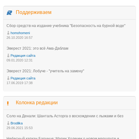
Поддерживаем
Сбор средств на издание учебника "Безопасность на бурной воде"
homohomeni
26.10.2020 16:57
Эверест 2021: это всё Ама-Даблам
Редакция сайта
09.01.2020 12:31
Эверест 2021: Лобуче - "учитель на замену"
Редакция сайта
17.06.2019 17:38
Колонка редакции
Соло на Денали: Шанталь Асторга о восхождении с лыжами и без
Brodilka
29.06.2021 15:53
Небесный капкан Барунце: Марек Холечек о новом маршруте и