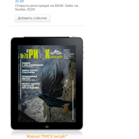
21.03
Открыта регистрация на BASK Забег на
Казбек 2026!
Добавить событие
Журнал "РИСК онсайт"