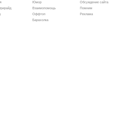
я
Юмор
Обсуждение сайта
Фрирайд
Взаимопомощь
Помним
g
Оффтоп
Реклама
Барахолка