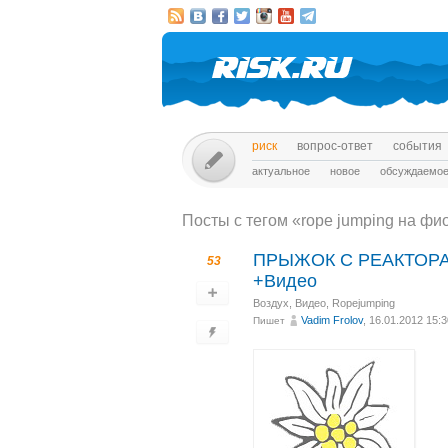
риск
вопрос-ответ
события
актуальное
новое
обсуждаемо
Посты c тегом «rope jumping на фи
ПРЫЖОК С РЕАКТОРА
53
+Видео
Воздух
,
Видео
,
Ropejumping
Vadim Frolov
, 16.01.2012 15:3
Пишет