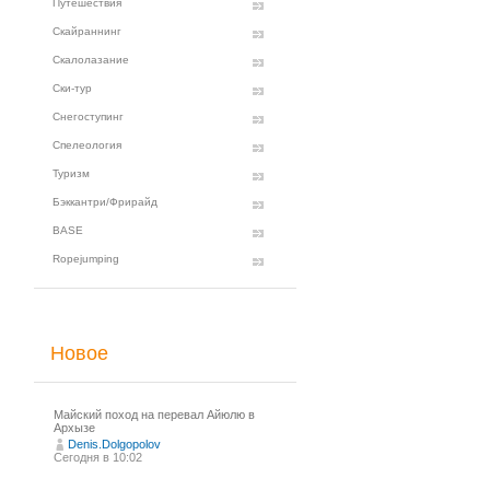
Путешествия
Скайраннинг
Скалолазание
Ски-тур
Снегоступинг
Спелеология
Туризм
Бэккантри/Фрирайд
BASE
Ropejumping
Новое
Майский поход на перевал Айюлю в
Архызе
Denis.Dolgopolov
Сегодня в 10:02