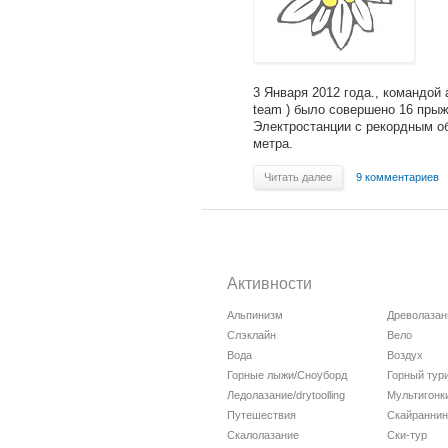
3 Января 2012 года., командой 
team ) было совершено 16 прыж
Электростанции с рекордным об
метра.
Читать далее
9 комментариев
Активности
Альпинизм
Древолазан
Слэклайн
Вело
Вода
Воздух
Горные лыжи/Сноуборд
Горный тур
Ледолазание/drytoolling
Мультигонк
Путешествия
Скайраннин
Скалолазание
Ски-тур