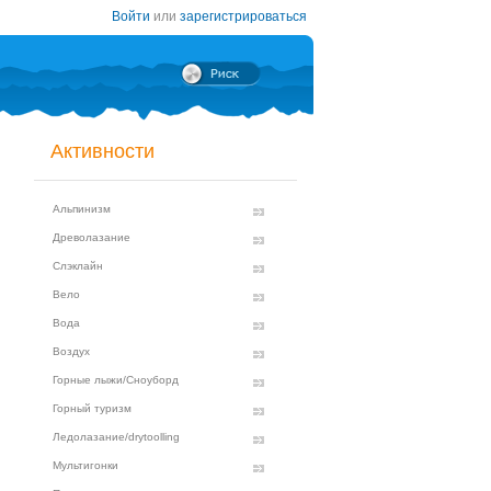
Войти
или
зарегистрироваться
Активности
Альпинизм
Древолазание
Слэклайн
Вело
Вода
Воздух
Горные лыжи/Сноуборд
Горный туризм
Ледолазание/drytoolling
Мультигонки