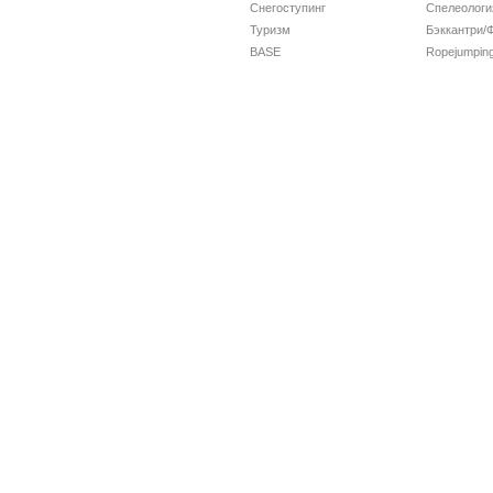
Снегоступинг
Спелеологи
Туризм
Бэккантри/
BASE
Ropejumpin