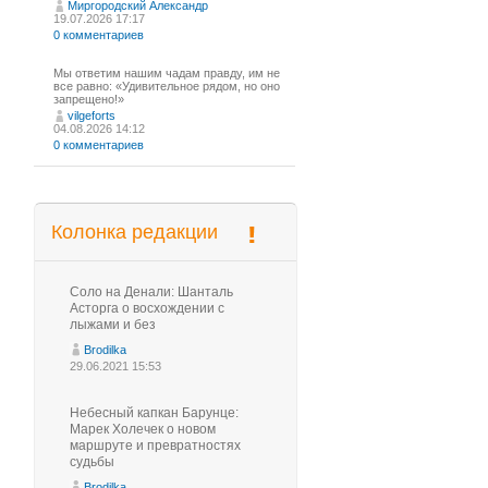
Миргородский Александр
19.07.2026 17:17
0 комментариев
Мы ответим нашим чадам правду, им не
все равно: «Удивительное рядом, но оно
запрещено!»
vilgeforts
04.08.2026 14:12
0 комментариев
Колонка редакции
Соло на Денали: Шанталь
Асторга о восхождении с
лыжами и без
Brodilka
29.06.2021 15:53
Небесный капкан Барунце:
Марек Холечек о новом
маршруте и превратностях
судьбы
Brodilka