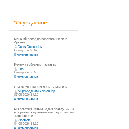
Обсуждаемое
Майский поход на перевал Айюлю в
Архызе
Denis.Dolgopolov
Сегодня в 10:02
0 комментариев
Клинок свободным лазаньем
kino
Сегодня в 06:53
0 комментариев
С Международным Днем Альпинизма!⁠
Миргородский Александр
07.08.2026 19:16
0 комментариев
Мы ответим нашим чадам правду, им не
все равно: «Удивительное рядом, но оно
запрещено!»
vilgeforts
04.08.2026 14:12
0 комментариев