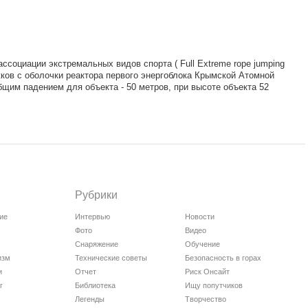
ассоциации экстремальных видов спорта ( Full Extreme rope jumping
ков с оболочки реактора первого энергоблока Крымской Атомной
щим падением для объекта - 50 метров, при высоте объекта 52
Рубрики
ие
Интервью
Новости
Фото
Видео
Снаряжение
Обучение
изм
Технические советы
Безопасность в горах
и
Отчет
Риск Онсайт
г
Библиотека
Ищу попутчиков
Легенды
Творчество