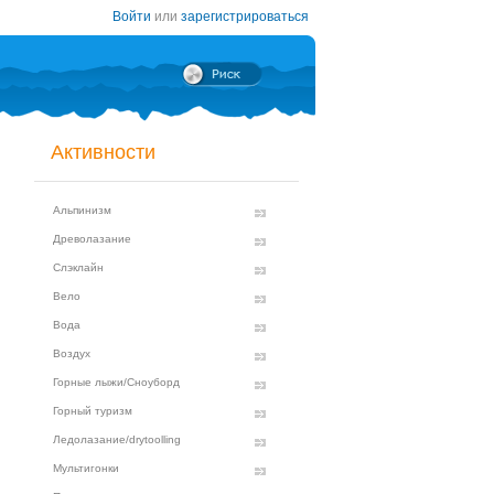
Войти
или
зарегистрироваться
Активности
Альпинизм
Древолазание
Слэклайн
Вело
Вода
Воздух
Горные лыжи/Сноуборд
Горный туризм
Ледолазание/drytoolling
Мультигонки