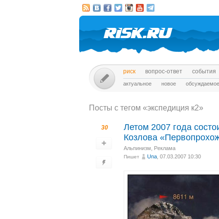
риск
вопрос-ответ
события
актуальное
новое
обсуждаемо
Посты c тегом «экспедиция к2»
Летом 2007 года состо
30
Козлова «Первопрохож
Альпинизм
,
Реклама
Una
, 07.03.2007 10:30
Пишет