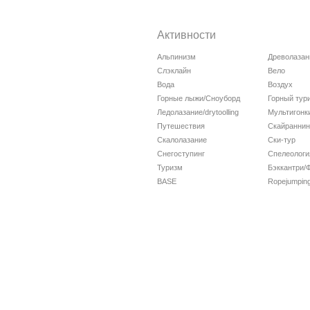
Активности
Альпинизм
Древолазан
Слэклайн
Вело
Вода
Воздух
Горные лыжи/Сноуборд
Горный тур
Ледолазание/drytoolling
Мультигонк
Путешествия
Скайраннин
Скалолазание
Ски-тур
Снегоступинг
Спелеологи
Туризм
Бэккантри/
BASE
Ropejumpin