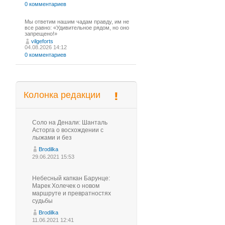
0 комментариев
Мы ответим нашим чадам правду, им не
все равно: «Удивительное рядом, но оно
запрещено!»
vilgeforts
04.08.2026 14:12
0 комментариев
Колонка редакции
Соло на Денали: Шанталь
Асторга о восхождении с
лыжами и без
Brodilka
29.06.2021 15:53
Небесный капкан Барунце:
Марек Холечек о новом
маршруте и превратностях
судьбы
Brodilka
11.06.2021 12:41