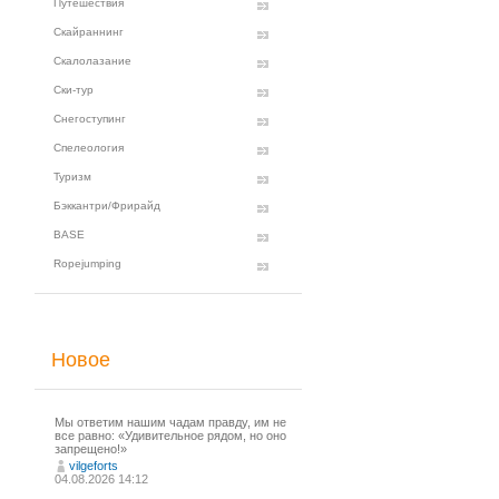
Путешествия
Скайраннинг
Скалолазание
Ски-тур
Снегоступинг
Спелеология
Туризм
Бэккантри/Фрирайд
BASE
Ropejumping
Новое
Мы ответим нашим чадам правду, им не
все равно: «Удивительное рядом, но оно
запрещено!»
vilgeforts
04.08.2026 14:12