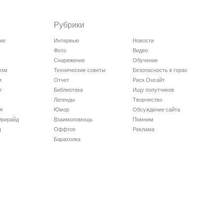
Рубрики
ие
Интервью
Новости
Фото
Видео
Снаряжение
Обучение
изм
Технические советы
Безопасность в горах
и
Отчет
Риск Онсайт
г
Библиотека
Ищу попутчиков
Легенды
Творчество
я
Юмор
Обсуждение сайта
Фрирайд
Взаимопомощь
Помним
g
Оффтоп
Реклама
Барахолка