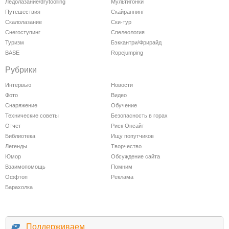
Ледолазание/drytoolling
Мультигонки
Путешествия
Скайраннинг
Скалолазание
Ски-тур
Снегоступинг
Спелеология
Туризм
Бэккантри/Фрирайд
BASE
Ropejumping
Рубрики
Интервью
Новости
Фото
Видео
Снаряжение
Обучение
Технические советы
Безопасность в горах
Отчет
Риск Онсайт
Библиотека
Ищу попутчиков
Легенды
Творчество
Юмор
Обсуждение сайта
Взаимопомощь
Помним
Оффтоп
Реклама
Барахолка
Поддерживаем