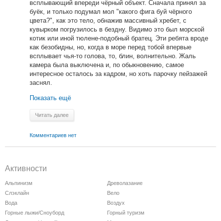
всплывающий впереди чёрный объект. Сначала принял за
буёк, и только подумал мол "какого фига буй чёрного
цвета?", как это тело, обнажив массивный хребет, с
кувырком погрузилось в бездну. Видимо это был морской
котик или иной тюлене-подобный братец. Эти ребята вроде
как безобидны, но, когда в море перед тобой впервые
всплывает чья-то голова, то, блин, волнительно. Жаль
камера была выключена и, по обыкновению, самое
интересное осталось за кадром, но хоть парочку пейзажей
заснял.
Показать ещё
Читать далее
Комментариев нет
Активности
Альпинизм
Древолазание
Слэклайн
Вело
Вода
Воздух
Горные лыжи/Сноуборд
Горный туризм