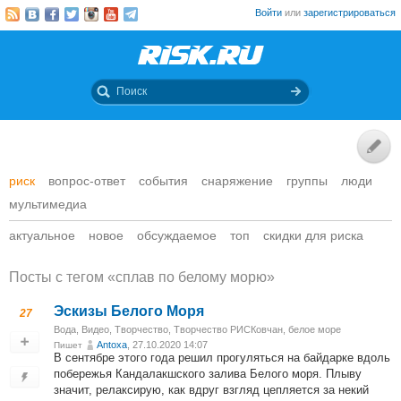
Войти
или
зарегистрироваться
риск
вопрос-ответ
события
снаряжение
группы
люди
мультимедиа
актуальное
новое
обсуждаемое
топ
скидки для риска
Посты c тегом «сплав по белому морю»
Эскизы Белого Моря
27
Вода
,
Видео
,
Творчество
,
Творчество РИСКовчан
,
белое море
Antoxa
, 27.10.2020 14:07
Пишет
В сентябре этого года решил прогуляться на байдарке вдоль
побережья Кандалакшского залива Белого моря. Плыву
значит, релаксирую, как вдруг взгляд цепляется за некий