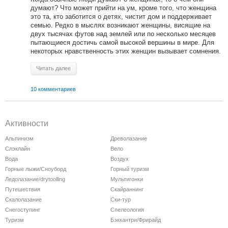
думают? Что может прийти на ум, кроме того, что женщина
это та, кто заботится о детях, чистит дом и поддерживает
семью. Редко в мыслях возникают женщины, висящие на
двух тысячах футов над землей или по несколько месяцев
пытающиеся достичь самой высокой вершины в мире. Для
некоторых нравственность этих женщин вызывает сомнения.
Читать далее
10 комментариев
Активности
Альпинизм
Древолазание
Слэклайн
Вело
Вода
Воздух
Горные лыжи/Сноуборд
Горный туризм
Ледолазание/drytoolling
Мультигонки
Путешествия
Скайраннинг
Скалолазание
Ски-тур
Снегоступинг
Спелеология
Туризм
Бэккантри/Фрирайд