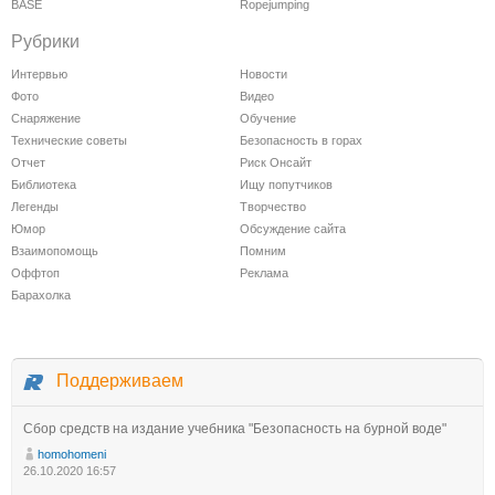
BASE
Ropejumping
Рубрики
Интервью
Новости
Фото
Видео
Снаряжение
Обучение
Технические советы
Безопасность в горах
Отчет
Риск Онсайт
Библиотека
Ищу попутчиков
Легенды
Творчество
Юмор
Обсуждение сайта
Взаимопомощь
Помним
Оффтоп
Реклама
Барахолка
Поддерживаем
Сбор средств на издание учебника "Безопасность на бурной воде"
homohomeni
26.10.2020 16:57