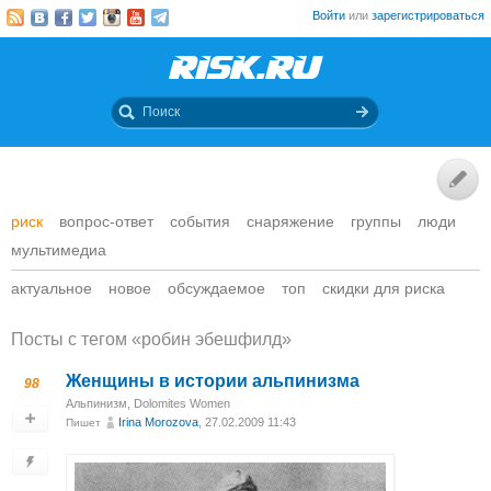
Войти
или
зарегистрироваться
риск
вопрос-ответ
события
снаряжение
группы
люди
мультимедиа
актуальное
новое
обсуждаемое
топ
скидки для риска
Посты c тегом «робин эбешфилд»
Женщины в истории альпинизма
98
Альпинизм
,
Dolomites Women
Irina Morozova
, 27.02.2009 11:43
Пишет