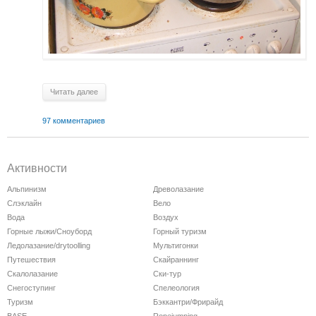
Читать далее
97 комментариев
Активности
Альпинизм
Древолазание
Слэклайн
Вело
Вода
Воздух
Горные лыжи/Сноуборд
Горный туризм
Ледолазание/drytoolling
Мультигонки
Путешествия
Скайраннинг
Скалолазание
Ски-тур
Снегоступинг
Спелеология
Туризм
Бэккантри/Фрирайд
BASE
Ropejumping