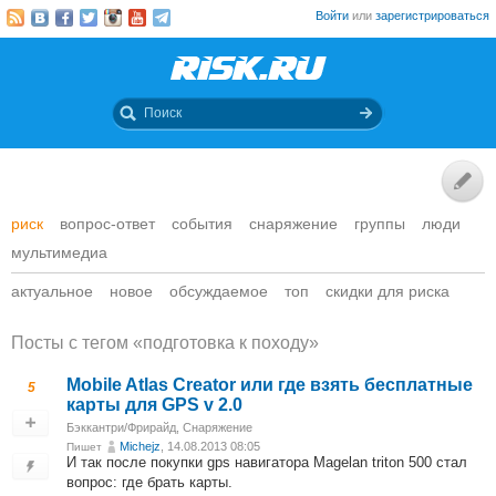
Войти
или
зарегистрироваться
риск
вопрос-ответ
события
снаряжение
группы
люди
мультимедиа
актуальное
новое
обсуждаемое
топ
скидки для риска
Посты c тегом «подготовка к походу»
Mobile Atlas Creator или где взять бесплатные
5
карты для GPS v 2.0
Бэккантри/Фрирайд
,
Снаряжение
Michejz
, 14.08.2013 08:05
Пишет
И так после покупки gps навигатора Magelan triton 500 стал
вопрос: где брать карты.