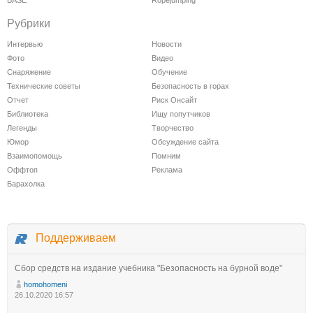
Рубрики
Интервью
Новости
Фото
Видео
Снаряжение
Обучение
Технические советы
Безопасность в горах
Отчет
Риск Онсайт
Библиотека
Ищу попутчиков
Легенды
Творчество
Юмор
Обсуждение сайта
Взаимопомощь
Помним
Оффтоп
Реклама
Барахолка
Поддерживаем
Сбор средств на издание учебника "Безопасность на бурной воде"
homohomeni
26.10.2020 16:57