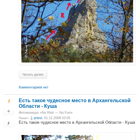
Читать далее
Комментариев нет
Есть такое чудесное место в Архангельской
3
Области - Куша
Фотоконкурс «No Risk — No Fun»
priest
, 01.12.2008 03:05
Пишет
Есть такое чудесное место в Архангельской Области - Куша