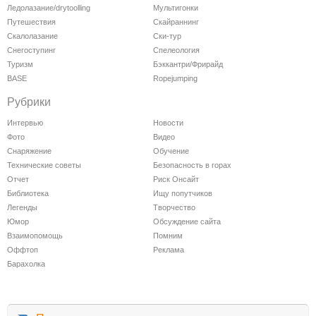
Ледолазание/drytoolling
Мультигонки
Путешествия
Скайраннинг
Скалолазание
Ски-тур
Снегоступинг
Спелеология
Туризм
Бэккантри/Фрирайд
BASE
Ropejumping
Рубрики
Интервью
Новости
Фото
Видео
Снаряжение
Обучение
Технические советы
Безопасность в горах
Отчет
Риск Онсайт
Библиотека
Ищу попутчиков
Легенды
Творчество
Юмор
Обсуждение сайта
Взаимопомощь
Помним
Оффтоп
Реклама
Барахолка