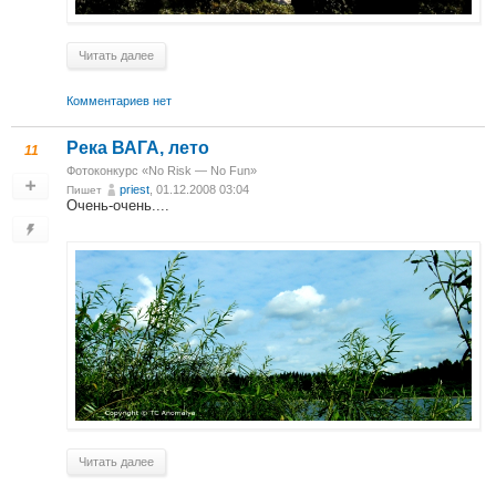
Читать далее
Комментариев нет
Река ВАГА, лето
11
Фотоконкурс «No Risk — No Fun»
priest
, 01.12.2008 03:04
Пишет
Очень-очень....
Читать далее