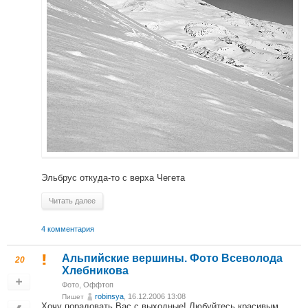
Эльбрус откуда-то с верха Чегета
Читать далее
4 комментария
Альпийские вершины. Фото Всеволода
20
Хлебникова
Фото
,
Оффтоп
robinsya
, 16.12.2006 13:08
Пишет
Хочу порадовать Вас с выходные! Любуйтесь красивым