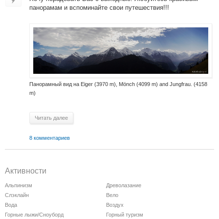
панорамам и вспоминайте свои путешествия!!!
Панорамный вид на Eiger (3970 m), Mönch (4099 m) and Jungfrau. (4158
m)
Читать далее
8 комментариев
Активности
Альпинизм
Древолазание
Слэклайн
Вело
Вода
Воздух
Горные лыжи/Сноуборд
Горный туризм