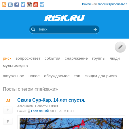
Войти
или
зарегистрироваться
риск
вопрос-ответ
события
снаряжение
группы
люди
мультимедиа
актуальное
новое
обсуждаемое
топ
скидки для риска
Посты c тегом «пейзажи»
Скала Сур-Кар. 14 лет спустя.
25
Альпинизм
,
Новости
,
Отчет
Lash Леший
, 08.11.2019 11:41
Пишет