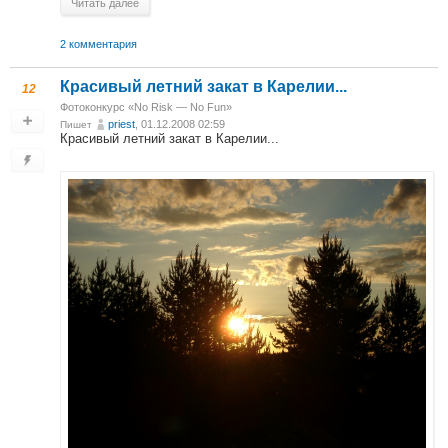
Читать далее
2 комментария
Красивый летний закат в Карелии...
12
Фотоконкурс «No Risk — No Fun»
priest
, 01.12.2008 02:59
Пишет
Красивый летний закат в Карелии...