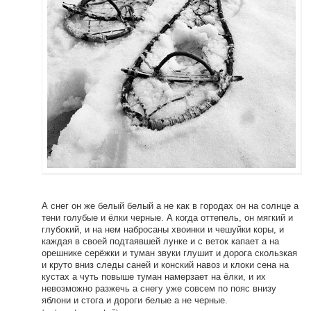
А снег он же белый белый а не как в городах он на солнце а
тени голубые и ёлки черные. А когда оттепель, он мягкий и
глубокий, и на нем набросаны хвоинки и чешуйки коры, и
каждая в своей подтаявшей лунке и с веток капает а на
орешнике серёжки и туман звуки глушит и дорога скользкая
и круто вниз следы саней и конский навоз и клоки сена на
кустах а чуть повыше туман намерзает на ёлки, и их
невозможно разжечь а снегу уже совсем по пояс внизу
яблони и стога и дороги белые а не черные.