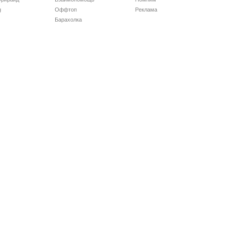
g
Оффтоп
Реклама
Барахолка