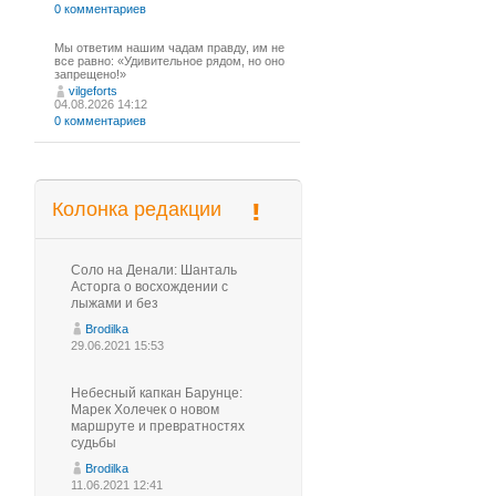
0 комментариев
Мы ответим нашим чадам правду, им не
все равно: «Удивительное рядом, но оно
запрещено!»
vilgeforts
04.08.2026 14:12
0 комментариев
Колонка редакции
Соло на Денали: Шанталь
Асторга о восхождении с
лыжами и без
Brodilka
29.06.2021 15:53
Небесный капкан Барунце:
Марек Холечек о новом
маршруте и превратностях
судьбы
Brodilka
11.06.2021 12:41