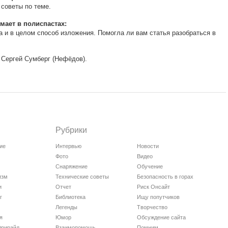
советы по теме.
мает в полиспастах:
 и в целом способ изложения. Помогла ли вам статья разобраться в
 Сергей Сумберг (Нефёдов).
Рубрики
ие
Интервью
Новости
Фото
Видео
Снаряжение
Обучение
изм
Технические советы
Безопасность в горах
и
Отчет
Риск Онсайт
г
Библиотека
Ищу попутчиков
Легенды
Творчество
я
Юмор
Обсуждение сайта
Фрирайд
Взаимопомощь
Помним