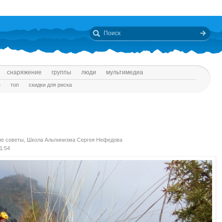
снаряжение
группы
люди
мультимедиа
е
топ
скидки для риска
ие советы
,
Школа Альпинизма Сергея Нефедова
11:54