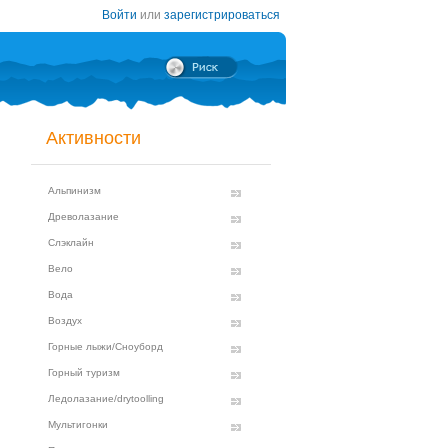
Войти
или
зарегистрироваться
Активности
Альпинизм
Древолазание
Слэклайн
Вело
Вода
Воздух
Горные лыжи/Сноуборд
Горный туризм
Ледолазание/drytoolling
Мультигонки