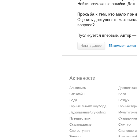
Найти возможные ошибки. Дать 
Просьба к тем, кто мало пони
Оценить доступность материала
вопросе?
Публикуется впервые. Автор —
Читать далее
56 комментариев
Активности
Альпинизм
Древолазан
Слэклайн
Вело
Вода
Воздух
Горные лыжи/Сноуборд
Горный тур
Ледолазание/drytoolling
Мультигонк
Путешествия
Скайраннин
Скалолазание
Ски-тур
Снегоступинг
Спелеологи
Туризм
Бэккантри/