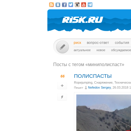
риск
вопрос-ответ
события
актуальное
новое
обсуждаемо
Посты c тегом «миниполиспаст»
ПОЛИСПАСТЫ
66
Ropejumping
,
Снаряжение
,
Техническ
Nefedov Sergey
, 26.03.2018 
Пишет