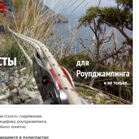
истского» снаряжения.
пецифику роупджампинга.
было понятно.
рающимся в полиспастах: