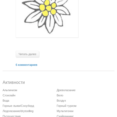
Читать далее
6 комментариев
Активности
Альпинизм
Древолазание
Слэклайн
Вело
Вода
Воздух
Горные лыжи/Сноуборд
Горный туризм
Ледолазание/drytoolling
Мультигонки
Путешествия
Скайраннинг