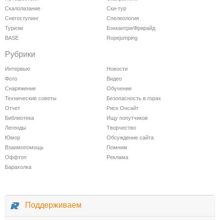
Скалолазание
Ски-тур
Снегоступинг
Спелеология
Туризм
Бэккантри/Фрирайд
BASE
Ropejumping
Рубрики
Интервью
Новости
Фото
Видео
Снаряжение
Обучение
Технические советы
Безопасность в горах
Отчет
Риск Онсайт
Библиотека
Ищу попутчиков
Легенды
Творчество
Юмор
Обсуждение сайта
Взаимопомощь
Помним
Оффтоп
Реклама
Барахолка
Поддерживаем