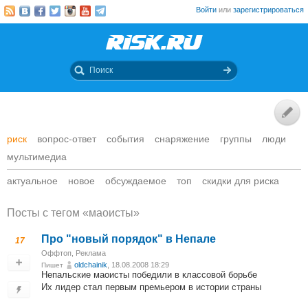
Войти
или
зарегистрироваться
риск
вопрос-ответ
события
снаряжение
группы
люди
мультимедиа
актуальное
новое
обсуждаемое
топ
скидки для риска
Посты c тегом «маоисты»
Про "новый порядок" в Непале
17
Оффтоп
,
Реклама
oldchainik
, 18.08.2008 18:29
Пишет
Непальские маоисты победили в классовой борьбе
Их лидер стал первым премьером в истории страны