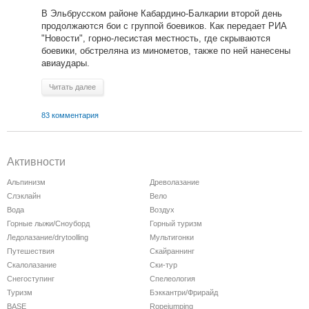
В Эльбрусском районе Кабардино-Балкарии второй день
продолжаются бои с группой боевиков. Как передает РИА
"Новости", горно-лесистая местность, где скрываются
боевики, обстреляна из минометов, также по ней нанесены
авиаудары.
Читать далее
83 комментария
Активности
Альпинизм
Древолазание
Слэклайн
Вело
Вода
Воздух
Горные лыжи/Сноуборд
Горный туризм
Ледолазание/drytoolling
Мультигонки
Путешествия
Скайраннинг
Скалолазание
Ски-тур
Снегоступинг
Спелеология
Туризм
Бэккантри/Фрирайд
BASE
Ropejumping