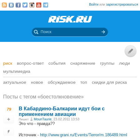
Войти
или
зарегистрироваться
риск
вопрос-ответ
события
снаряжение
группы
люди
мультимедиа
актуальное
новое
обсуждаемое
топ
скидки для риска
Посты c тегом «боестолкновение»
В Кабардино-Балкарии идут бои с
79
применением авиации
MounTaurie
, 23.02.2011 13:53
Пишет
Это что - правда??
Источник -
http://www.grani.ru/Events/Terror/m.186489.html